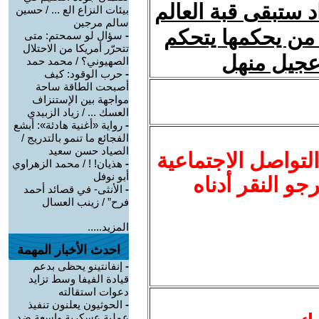
د ستبقى قبة العالم
بيئات النزاع الع ... / حسين
سالم مرجين
من يحكمها يتحكم
-
سؤال لو سمحتم: متى
تتحرّر أمريكا من الاحتلال
 عجيل منهل
الصهيوني؟ / محمد حمد
-
حرب الوقود: كيف
أصبحت الطاقة ساحة
مواجهة بين الإستنزاف
العسك ... / زياد الزبيدي
-
رواية «أغنية هادئة»: أبشع
الفجائع ما تنمو بالتدريج /
الصياد حسن سعيد
لتواصل الاجتماعية
-
هذيان! ! / محمد الزهراوي
أبو نوفل
نرجو النقر أدناه
-
الأنثى- في قصائد أحمد
فرح” / زينب العسال
المزيد.....
احدث الأخبار المهمة
-
إنفانتينو يحظى بدعم
قيادة الفيفا وسط تزايد
دعوات استقالته
-
الحوثيون يعلنون تنفيذ
عملية عسكرية واسعة ضد