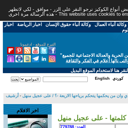
 أنواع الكوكيز نرجو النقر على الزر - موافق - لكي لاتظهر
This website uses cookies to ensure you ge
وكالة أنباء العمال
-
وكالة أنباء حقوق الإنسان
-
اخبار الرياضة
-
اخبار
لوم
التبرع للموقع - ادعمونا
حرية والعدالة الاجتماعية للجميع
"
تى نالها أعلام في الفكر والثقافة
قر هنا لاستخدام الموقع البديل
كوردي
English
ي وان من يحكمها يتحكم برياحها الاربعة -؟ / على عجيل منهل
-
أرشيف
اخر الافلام
كلمتها - على عجيل منهل
العدد: 779788