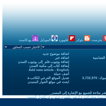
بنترست
بلوكر
فليبورد
الموبايل
بودكاست
اضافة موضوع جديد
التضامنية
اضافة خبر
إضافة يوتيوب-فلم إلى يوتيوب التمدن
إضافة كتاب إلى مكتبة التمدن
Add new article - English
أضف حملة
3,732,97
تعديل الموقع الفرعي للكاتب-ة
ابحث في موقع الحوار المتمدن
شر متاحة للجميع مع الإشارة إلى المصدر
ضاء هيئة الادارة لا تعبر بالضرورة عن رأي الحوار المتمدن