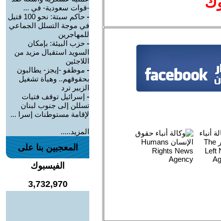
وك
-قوات سعودية- في ...
-
حاكم سبتة: نحو 100 قتيل
في موجة التسلل الجماعي
للمهاجرين
-
حزب البيئة: بإمكان
السويد استقبال مزيد من
اللاجئين
-
موظفو -إيجز- يطالبون
بحقوقهم.. وهيأة تشغيل
الزبير ترد
-
إسرائيل توقف فتيات
تسللن إلى جنوب لبنان
لإقامة مستوطنات إسرا ...
المزيد.....
المعجبين بنا على
الفيسبوك
3,732,970