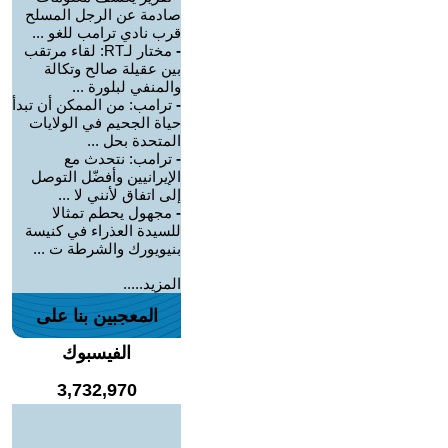
صادمة عن الرجل المسلح
قرب نادي ترامب للغو ...
-
مختار لـRT: لقاء مرتقب
بين عقيلة صالح وتكالة
والمنفي لبلورة ...
-
ترامب: من الممكن أن تبدأ
حياة الجحيم في الولايات
المتحدة بحل ...
-
ترامب: نتحدث مع
الإيرانيين وأفضّل التوصل
إلى اتفاق لأنني لا ...
-
مجهول يحطم تمثالا
للسيدة العذراء في كنيسة
بنيويورك والشرطة ت ...
المزيد.....
المعجبين بنا على
الفيسبوك
3,732,970