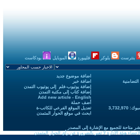
بنترست
بلوكر
فليبورد
الموبايل
بودكاست
اضافة موضوع جديد
التضامنية
اضافة خبر
إضافة يوتيوب-فلم إلى يوتيوب التمدن
إضافة كتاب إلى مكتبة التمدن
Add new article - English
أضف حملة
3,732,97
تعديل الموقع الفرعي للكاتب-ة
ابحث في موقع الحوار المتمدن
شر متاحة للجميع مع الإشارة إلى المصدر
ضاء هيئة الادارة لا تعبر بالضرورة عن رأي الحوار المتمدن