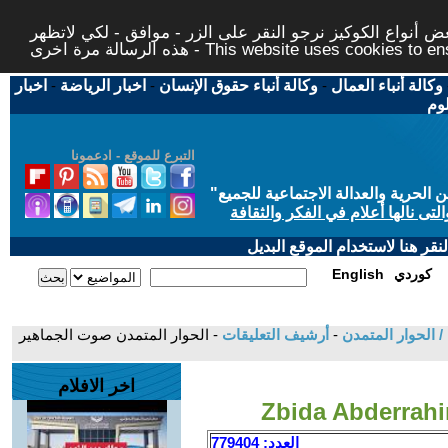
 أنواع الكوكيز نرجو النقر على الزر - موافق - لكي لاتظهر
This website uses cookies to ensure you ge
وكالة أنباء العمال
-
وكالة أنباء حقوق الإنسان
-
اخبار الرياضة
-
اخبار
لوم
التبرع للموقع - ادعمونا
حرية والعدالة الاجتماعية للجميع
"
تى نالها أعلام في الفكر والثقافة
قر هنا لاستخدام الموقع البديل
كوردي
English
/ الحوار المتمدن
-
أرشيف التعليقات
- الحوار المتمدن صوت الجماهير
اخر الافلام
العدد: 779404