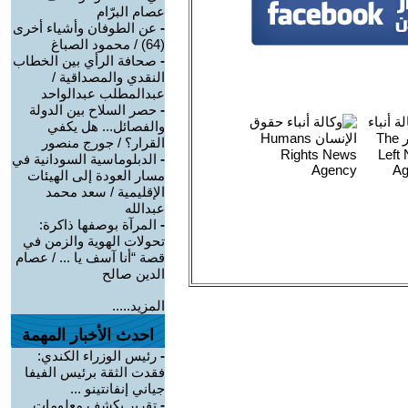
عصام البرّام
-
عن الطوفان وأشياء أخرى
(64) / محمود الصباغ
-
صحافة الرأي بين الخطاب
النقدي والمصداقية /
عبدالمطلب عبدالواحد
-
حصر السلاح بين الدولة
والفصائل... هل يكفي
القرار؟ / جورج منصور
-
الدبلوماسية السودانية في
مسار العودة إلى الهيئات
الإقليمية / سعد محمد
عبدالله
-
المرآة بوصفها ذاكرة:
تحولات الهوية والزمن في
قصة “أنا آسف يا ... / عصام
الدين صالح
المزيد.....
احدث الأخبار المهمة
-
رئيس الوزراء الكندي:
فقدت الثقة برئيس الفيفا
جياني إنفانتينو ...
-
تقرير يكشف معلومات