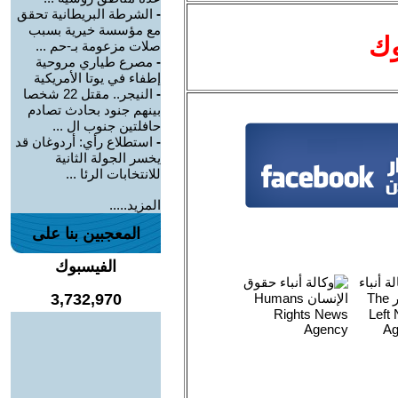
-
الشرطة البريطانية تحقق
مع مؤسسة خيرية بسبب
وك
صلات مزعومة بـ-حم ...
-
مصرع طياري مروحية
إطفاء في يوتا الأمريكية
-
النيجر.. مقتل 22 شخصا
بينهم جنود بحادث تصادم
حافلتين جنوب ال ...
-
استطلاع رأي: أردوغان قد
يخسر الجولة الثانية
للانتخابات الرئا ...
المزيد.....
المعجبين بنا على
الفيسبوك
3,732,970