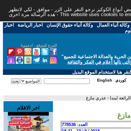
 أنواع الكوكيز نرجو النقر على الزر - موافق - لكي لاتظهر
This website uses cookies to ensure you ge
وكالة أنباء العمال
-
وكالة أنباء حقوق الإنسان
-
اخبار الرياضة
-
اخبار
لوم
التبرع للموقع - ادعمونا
حرية والعدالة الاجتماعية للجميع
"
تى نالها أعلام في الفكر والثقافة
قر هنا لاستخدام الموقع البديل
كوردي
English
الرائعة ليندا - عذري مازغ
اخر الافلام
مازغ
العدد: 778536
2018 / 9 / 10 - 18:21