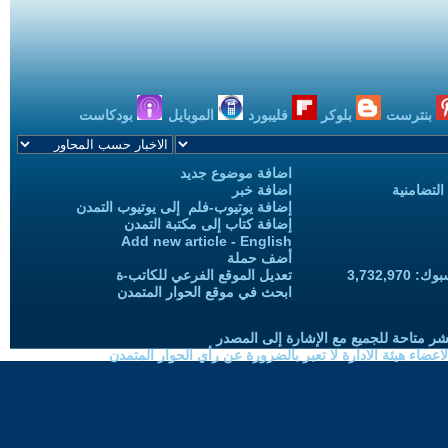
بنترست
بلوكر
فليبورد
الموبايل
بودكاست
اضافة موضوع جديد
التضامنية
اضافة خبر
إضافة يوتيوب-فلم إلى يوتيوب التمدن
إضافة كتاب إلى مكتبة التمدن
Add new article - English
أضف حملة
3,732,97
تعديل الموقع الفرعي للكاتب-ة
ابحث في موقع الحوار المتمدن
شر متاحة للجميع مع الإشارة إلى المصدر
ضاء هيئة الادارة لا تعبر بالضرورة عن رأي الحوار المتمدن