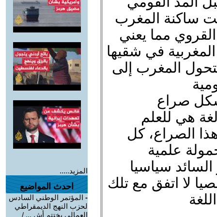
بل المد القومي
ت ساكنة المغرب
القروي مما يعني
المغربية في شقيها
يتحول المغرب إلى
مية
شكل صراع
غة هي للعلم
ذا الصراع، كل
حمولة علمية
السائد سياسيا
المزيد.....
ا لا اتفق مع تلك
احدث المواضيع
للغة
-
المؤتمر الوطني السادس
لحزب النهج الديمقراطي
العمالي يختتم أش ... /