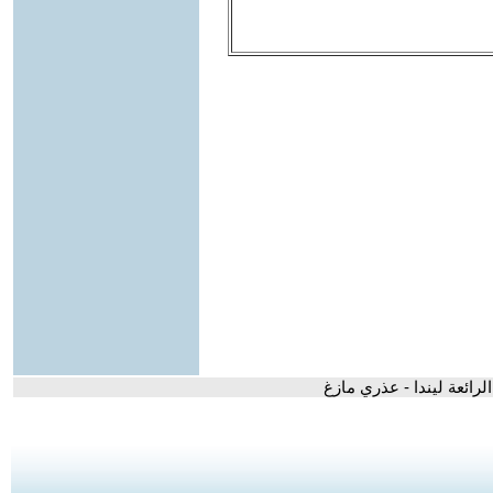
الرائعة ليندا - عذري مازغ