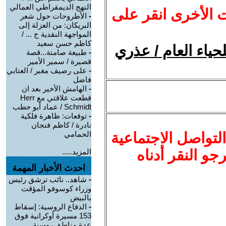
النهج الديمقراطي العمالي
ت الأخرى انقر على
-
الأطروحات حول شعر
البريكان: من العزلة إلى
المواجهة النقدية ج ... /
كاظم حسن سعيد
حياء العام / عذري
-
طبيعة صامتة...قصة
قصيرة / سمير الأمير
-
على رصيف مغبر / العتابي
فاضل
-
الهامش الأخير بعد ان
قطعت علاقتي مع Herr
Schmidt / عماد أبو حطب
-
توقعات: ظاهرة فلكية
نادرة / كاظم فنجان
لتواصل الاجتماعية
الحمامي
نرجو النقر أدناه
المزيد.....
احدث الأخبار المهمة
-
شاهد.. نائب ترشق رئيس
وزراء كوسوفو المؤقت
بالبيض
-
الدفاع الروسية: إسقاط
153 مسيرة أوكرانية فوق
عدة مناطق روسية ...