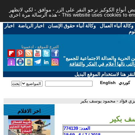
 أنواع الكوكيز نرجو النقر على الزر - موافق - لكي لاتظهر
This website uses cookies to ensure you ge
وكالة أنباء العمال
-
وكالة أنباء حقوق الإنسان
-
اخبار الرياضة
-
اخبار
لوم
التبرع للموقع - ادعمونا
حرية والعدالة الاجتماعية للجميع
"
تى نالها أعلام في الفكر والثقافة
قر هنا لاستخدام الموقع البديل
كوردي
English
زي فؤاد - محمود يوسف بكير
اخر الافلام
سف بكير
العدد: 774139
2018 / 7 / 6 - 18:59