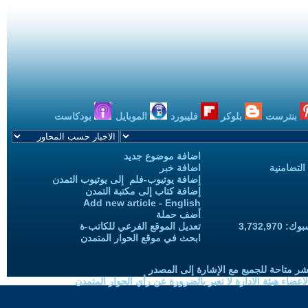
بنترست
بلوكر
فليبورد
الموبايل
بودكاست
اضافة موضوع جديد
التضامنية
اضافة خبر
إضافة يوتيوب-فلم إلى يوتيوب التمدن
إضافة كتاب إلى مكتبة التمدن
Add new article - English
أضف حملة
3,732,97
تعديل الموقع الفرعي للكاتب-ة
ابحث في موقع الحوار المتمدن
شر متاحة للجميع مع الإشارة إلى المصدر
ضاء هيئة الادارة لا تعبر بالضرورة عن رأي الحوار المتمدن