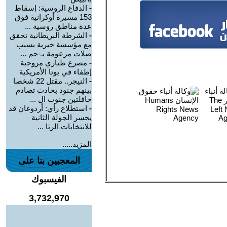
-
الدفاع الروسية: إسقاط
153 مسيرة أوكرانية فوق
عدة مناطق روسية ...
-
الشرطة البريطانية تحقق
مع مؤسسة خيرية بسبب
صلات مزعومة بـ-حم ...
-
مصرع طياري مروحية
إطفاء في يوتا الأمريكية
-
النيجر.. مقتل 22 شخصا
بينهم جنود بحادث تصادم
حافلتين جنوب ال ...
-
استطلاع رأي: أردوغان قد
يخسر الجولة الثانية
للانتخابات الرئا ...
المزيد.....
المعجبين بنا على
الفيسبوك
3,732,970