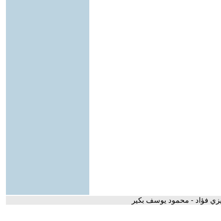
زي فؤاد - محمود يوسف بكير