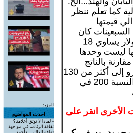
ابان والهند...الخ.
ية كما تعلم ننظر
الي قيمتها
 السبعينات كان
أعلى من الدولار أما الان فإن الدولار يساوي 18
نها ليست وحدها
ارنة بالناتج
المحلي الإجمالي في منطقة اليورو إلى أكثر من 130
في المئة وفي اليابان تتجوز هذه النسبة 200 في
المزيد.....
ت الأخرى انقر على
احدث المواضيع
-
لماذا لا نوثق أعلامنا؟
ثقافة الرثاء... في مواجهة
 محمود يوسف بكير
ثقافة الذاك ... / أحمد