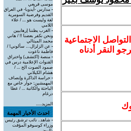
موسى قريعي
-
مدارس -أيدوبا- في العراق
القديم وفرضية السومرية
لغة وليست هو ... / علاء
اللامي
-
الغرب يظننا إرهابيين
ونحن نكفر بعضنا !! / هاني
لتواصل الاجتماعية
محمد الميثالي
-
عن الزلزال… سألوني! /
نرجو النقر أدناه
فاطمة ناعوت
-
منصة (اكتشف) واختراق
القنوات الإعلامية درس في
صمود الصوت الح ... /
هشام الكيلاني
-
حراسة الذاكرة وإنصاف
المهمشين: حوار خاص مع
الباحثة والكاتبة ... / عطا
درغام
وك
المزيد.....
احدث الأخبار المهمة
-
شاهد.. نائب ترشق رئيس
وزراء كوسوفو المؤقت
بالبيض