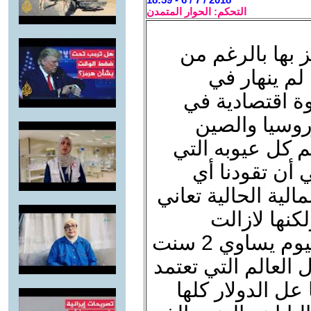
التحكم: الحوار المتمدن
بها بالرغم من
لم ينهار في
وة اقتصادية في
روسيا والصين
 كل عيوبه التي
 أن تقودنا أي
مالية الحالية تعاني
نها لازالت
حية.أما بالنسبة لقولك أن دولار اليوم يساوي 2 سنت
 العالم التي تعتمد
عل الدولار كلها