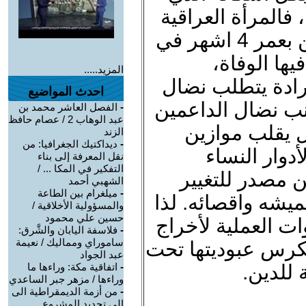
 فالمرأة العراقية
تواجه العنف من مجرد كونها جنين بعمر 4 اشهر في
يها الوفاة،
المزيد.....
رادة يتطلب نضال
احدث المواضيع
نب نضال الداعمين
-
الفصل العاشر محمد بن
عبد الوهاب 2 / عصام حافظ
ل يقلب موازين
الزند
-
ديداكتيك الجغرافيا: من
دوار النساء
نقل المعرفة إلى بناء
التفكير في المكا ... /
 مصدر للتغيير
الشهبي أحمد
-
ميلغرام بين الطاعة
ميشه واقصائه. لذا
والمسؤولية الأخلاقية /
حسين علي محمود
 العملية لأخراج
-
فلاسفة اليابان والشَّرق:
ساموراي ومماليك / نعيمة
يكرس عبوديتها تحت
عبد الجواد
للدين.
-
اتفاقية مكة: وراءها ما
وراءها / مزهر جبر الساعدي
-
من أزمة الديمقراطية الى
الى تجديد المشروع