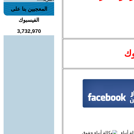
المعجبين بنا على
الفيسبوك
3,732,970
وك