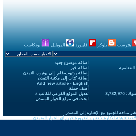
بنترست
بلوكر
فليبورد
الموبايل
بودكاست
اضافة موضوع جديد
التضامنية
اضافة خبر
إضافة يوتيوب-فلم إلى يوتيوب التمدن
إضافة كتاب إلى مكتبة التمدن
Add new article - English
أضف حملة
3,732,97
تعديل الموقع الفرعي للكاتب-ة
ابحث في موقع الحوار المتمدن
شر متاحة للجميع مع الإشارة إلى المصدر
ضاء هيئة الادارة لا تعبر بالضرورة عن رأي الحوار المتمدن