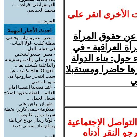
الديمقراطي: قراءة ... /
محمد الحباسي
ت الأخرى انقر على
المزيد.....
احدث الأخبار المهمة
ة عن حقوق المرأة
-
مصر.. عمرو دياب يحتفي
ببطلة كليب -لولا البنات-
ة العراقية - في
في حفله بالعل ...
-
مصر.. فيديو لشخص
 حول: بناء الدولة
يتعدى على والدته وشقيقته
والداخلية تكشف تفا ...
يرها حاضرا ومستقبلا
-
Blue Origin تكشف عن
سبب انفجار صاروخها في
لي
مايو الماضي
-
-لقد فضحنا أنفسنا أمام
العالم-.. لقطة عفوية لصلاح
تشعل الجدل ...
-
طهران تراهن على
-متلازمة جيمي كارتر- بخطة
سرية تمثل -كابوسا- ...
لتواصل الاجتماعية
-
لوكا زيدان يودع غرناطة
ويوقع لناد إسباني جديد
نرجو النقر أدناه
المزيد.....