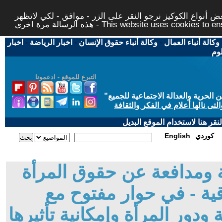
 أنواع الكوكيز نرجو النقر على الزر - موافق - لكي لاتظهر
This website uses cookies to ensure you ge
وكالة أنباء العمال
-
وكالة أنباء حقوق الإنسان
-
اخبار الرياضة
-
اخبار
لوم
التبرع للموقع - ادعمونا
حرية والعدالة الاجتماعية للجميع
"
تى نالها أعلام في الفكر والثقافة
قر هنا لاستخدام الموقع البديل
كوردي
English
بة ومدافعة عن حقوق المرأة
ية - في حوار مفتوح مع
 ودور المرأة وإمكانية تأثيرها