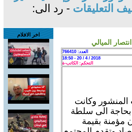
ف التعليقات
- رد الى:
اخر الافلام
العدد: 766410
2018 / 4 / 20 - 18:50
التحكم: الكاتب-ة
 المنشور وكانت
ا بحاجة الى سلطة
ن مؤمنة بقيمة
صاد وتقدم المجتمع