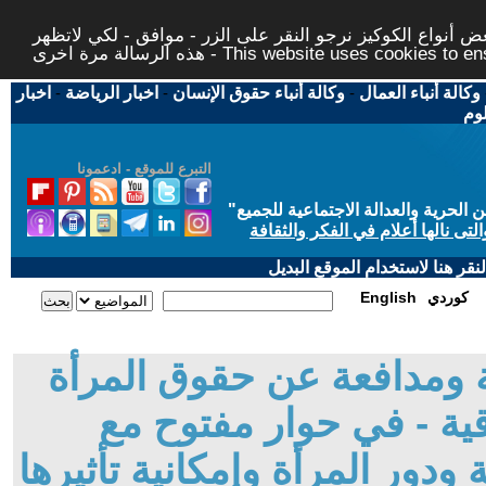
 أنواع الكوكيز نرجو النقر على الزر - موافق - لكي لاتظهر
This website uses cookies to ensure you ge
وكالة أنباء العمال
-
وكالة أنباء حقوق الإنسان
-
اخبار الرياضة
-
اخبار
لوم
التبرع للموقع - ادعمونا
حرية والعدالة الاجتماعية للجميع
"
تى نالها أعلام في الفكر والثقافة
قر هنا لاستخدام الموقع البديل
كوردي
English
بة ومدافعة عن حقوق المرأة
ية - في حوار مفتوح مع
 ودور المرأة وإمكانية تأثيرها