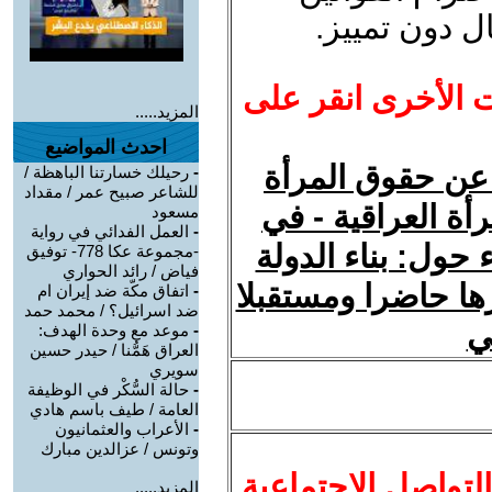
ل دون تمييز.
ت الأخرى انقر على
المزيد.....
احدث المواضيع
ة عن حقوق المرأة
-
رحيلك خسارتنا الباهظة /
للشاعر صبيح عمر / مقداد
ة العراقية - في
مسعود
-
العمل الفدائي في رواية
 حول: بناء الدولة
-مجموعة عكا 778- توفيق
فياض / رائد الحواري
يرها حاضرا ومستقبلا
-
اتفاق مكّة ضد إيران ام
ضد اسرائيل؟ / محمد حمد
لي
-
موعد مع وحدة الهدف:
العراق هَمُّنا / حيدر حسين
سويري
-
حالة السُّكْر في الوظيفة
العامة / طيف باسم هادي
-
الأعراب والعثمانيون
وتونس / عزالدين مبارك
لتواصل الاجتماعية
المزيد.....