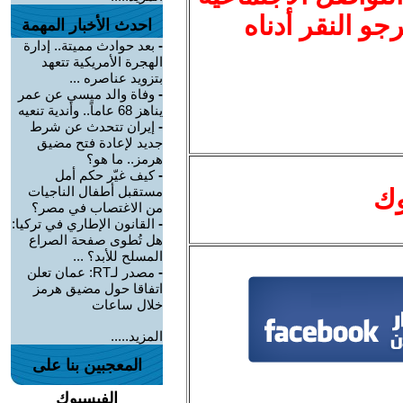
نرجو النقر أدناه
احدث الأخبار المهمة
-
بعد حوادث مميتة.. إدارة
الهجرة الأمريكية تتعهد
بتزويد عناصره ...
-
وفاة والد ميسي عن عمر
يناهز 68 عاماً.. وأندية تنعيه
-
إيران تتحدث عن شرط
جديد لإعادة فتح مضيق
هرمز.. ما هو؟
-
كيف غيّر حكم أمل
مستقبل أطفال الناجيات
وك
من الاغتصاب في مصر؟
-
القانون الإطاري في تركيا:
هل تُطوى صفحة الصراع
المسلح للأبد؟ ...
-
مصدر لـRT: عمان تعلن
اتفاقا حول مضيق هرمز
خلال ساعات
المزيد.....
المعجبين بنا على
الفيسبوك