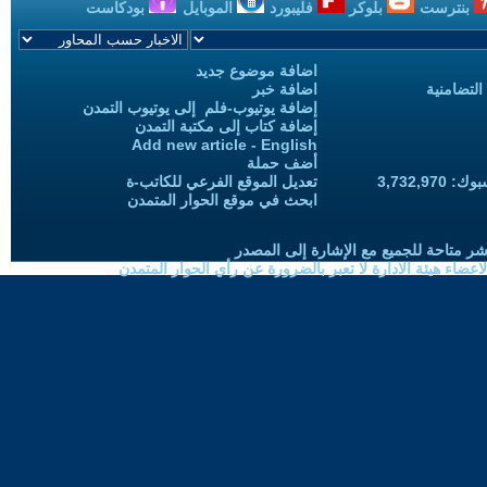
بنترست
بلوكر
فليبورد
الموبايل
بودكاست
اضافة موضوع جديد
التضامنية
اضافة خبر
إضافة يوتيوب-فلم إلى يوتيوب التمدن
إضافة كتاب إلى مكتبة التمدن
Add new article - English
أضف حملة
3,732,97
تعديل الموقع الفرعي للكاتب-ة
ابحث في موقع الحوار المتمدن
شر متاحة للجميع مع الإشارة إلى المصدر
ضاء هيئة الادارة لا تعبر بالضرورة عن رأي الحوار المتمدن