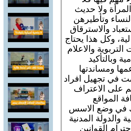
لمرأة ولا حديث
لنساء وتأطيرهن
ستعباد والاسترقاق
الية، وكل هذا يحتاج
لتربوية والاعلام
ة وبالتأكيد
مها ومساندتها
مت في تجهيل افراد
ئم على الاعتراف
فة المواقع
يك في وضع الاسس
ة والدولة المدنية
حترام القوانين