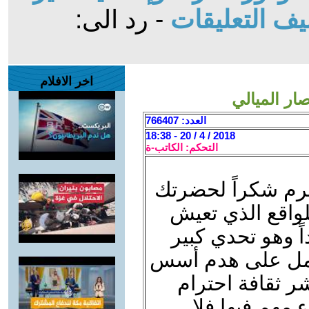
ف التعليقات
- رد الى:
اخر الافلام
صار الميالي
العدد: 766407
2018 / 4 / 20 - 18:38
التحكم: الكاتب-ة
حترم شكراً لحضرتك
للواقع الذي تعيش
اً وهو تحدي كبير
تعمل على هدم أسس
ر ثقافة احترام
مهم فيها فلا