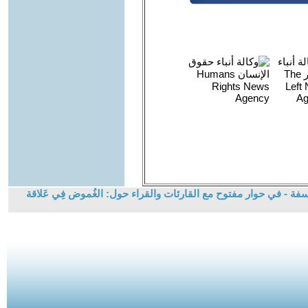
فة - في حوار مفتوح مع القارئات والقراء حول: الغُموض فِي عَلاقة