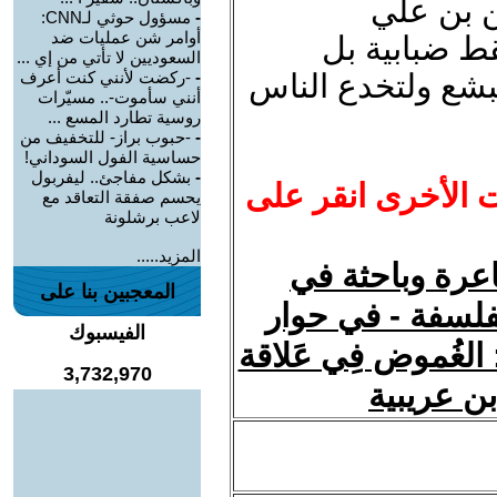
ن بن علي
-
مسؤول حوثي لـCNN:
أوامر شن عمليات ضد
ط ضبابية بل
السعوديين لا تأتي من إي ...
بشع ولتخدع الناس
-
-ركضت لأنني كنت أعرف
أنني سأموت-.. مسيّرات
روسية تطارد المسع ...
-
-حبوب براز- للتخفيف من
حساسية الفول السوداني!
-
بشكل مفاجئ.. ليفربول
ت الأخرى انقر على
يحسم صفقة التعاقد مع
لاعب برشلونة
المزيد.....
عرة وباحثة في
المعجبين بنا على
لفلسفة - في حوار
الفيسبوك
الغُموض فِي عَلاقة
3,732,970
ن بن عريبية