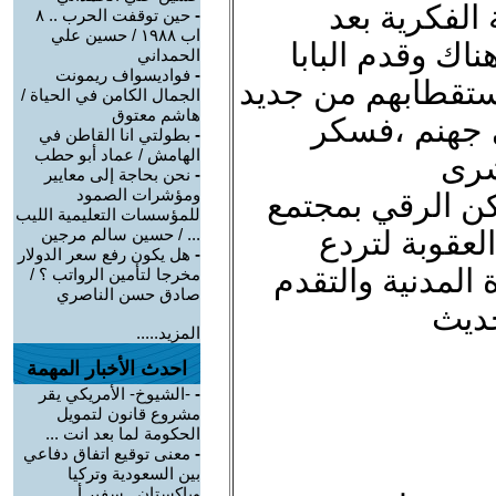
الفكرية بعد
-
حين توقفت الحرب .. ٨
اب ١٩٨٨ / حسين علي
ناك وقدم البابا
الحمداني
-
فواديسواف ريمونت
تقطابهم من جديد
الجمال الكامن في الحياة /
هاشم معتوق
ى جهنم ،فسكر
-
بطولتي انا القاطن في
الهامش / عماد أبو حطب
شرى
-
نحن بحاجة إلى معايير
ومؤشرات الصمود
كن الرقي بمجتمع
للمؤسسات التعليمية الليب
لعقوبة لتردع
... / حسين سالم مرجين
-
هل يكون رفع سعر الدولار
المدنية والتقدم
مخرجا لتأمين الرواتب ؟ /
صادق حسن الناصري
حديث
المزيد.....
احدث الأخبار المهمة
-
-الشيوخ- الأمريكي يقر
مشروع قانون لتمويل
الحكومة لما بعد انت ...
-
معنى توقيع اتفاق دفاعي
بين السعودية وتركيا
وباكستان.. سفير أ ...