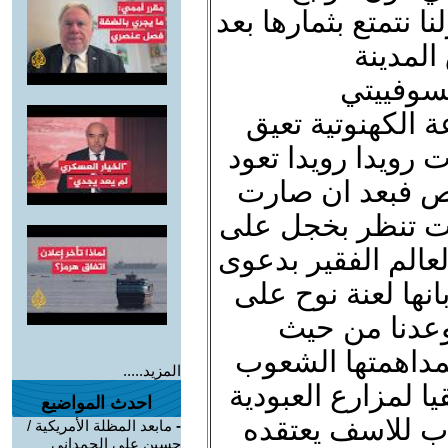
ا نتمتع بثمارها بعد
المدينة
لسوفييتي
ة الكهنوتية تعيق
رويدا رويدا تعود
لص فبعد ان صارت
رت تنظر بخجل على
عالم الفقير بدعوى
انها لعنة نوح على
وعدنا من حيث
لمداهمتها الشعوب
المزيد.....
 لمزارع العبودية
احدث المواضيع
ذب للاسف يعتقده
-
مابعد المظلة الأمريكية /
حسين علي الحمداني