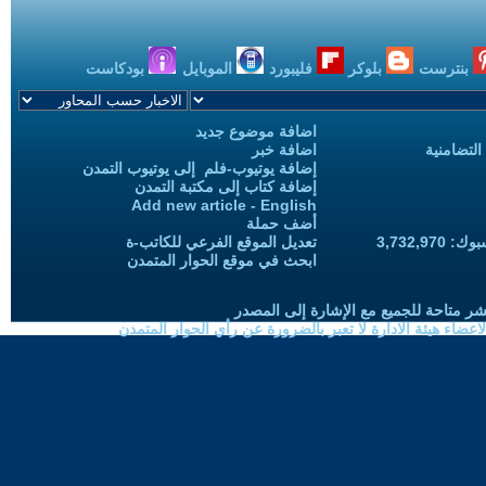
بنترست
بلوكر
فليبورد
الموبايل
بودكاست
اضافة موضوع جديد
التضامنية
اضافة خبر
إضافة يوتيوب-فلم إلى يوتيوب التمدن
إضافة كتاب إلى مكتبة التمدن
Add new article - English
أضف حملة
3,732,97
تعديل الموقع الفرعي للكاتب-ة
ابحث في موقع الحوار المتمدن
شر متاحة للجميع مع الإشارة إلى المصدر
ضاء هيئة الادارة لا تعبر بالضرورة عن رأي الحوار المتمدن