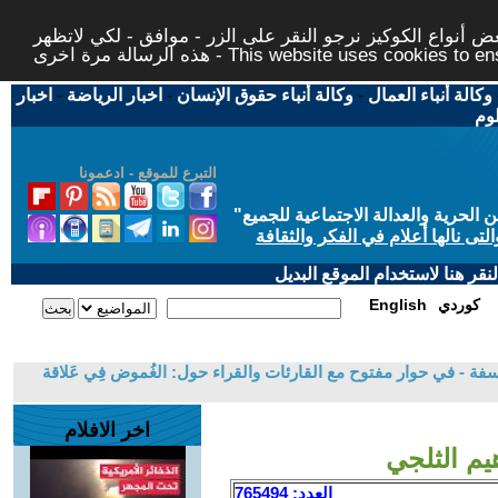
 أنواع الكوكيز نرجو النقر على الزر - موافق - لكي لاتظهر
This website uses cookies to ensure you ge
وكالة أنباء العمال
-
وكالة أنباء حقوق الإنسان
-
اخبار الرياضة
-
اخبار
لوم
التبرع للموقع - ادعمونا
حرية والعدالة الاجتماعية للجميع
"
تى نالها أعلام في الفكر والثقافة
قر هنا لاستخدام الموقع البديل
كوردي
English
فة - في حوار مفتوح مع القارئات والقراء حول: الغُموض فِي عَلاقة
اخر الافلام
يم الثلجي
العدد: 765494