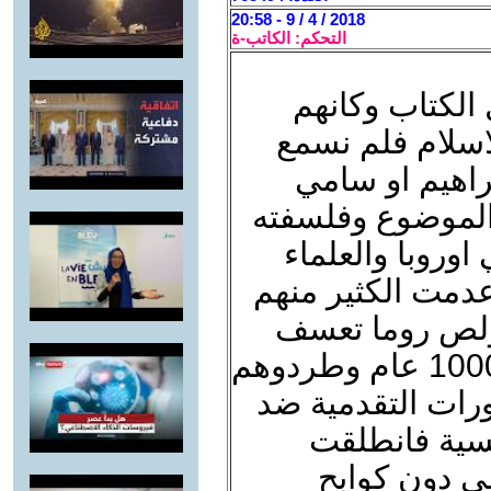
2018 / 4 / 9 - 20:58
التحكم: الكاتب-ة
الكتاب وكانهم
لاسلام فلم نسمع
اهيم او سامي
الموضوع وفلسفته
وروبا والعلماء
عدمت الكثير منهم
بولص روما تعسف
وجلد العلم واخر اوروبا اكثر من 1000 عام وطردوهم
ثورات التقدمية ضد
كسية فانطلقت
عي دون كوابح