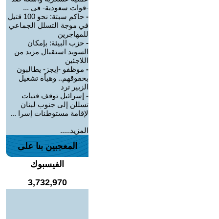
-قوات سعودية- في ...
-
حاكم سبتة: نحو 100 قتيل
في موجة التسلل الجماعي
للمهاجرين
-
حزب البيئة: بإمكان
السويد استقبال مزيد من
اللاجئين
-
موظفو -إيجز- يطالبون
بحقوقهم.. وهيأة تشغيل
الزبير ترد
-
إسرائيل توقف فتيات
تسللن إلى جنوب لبنان
لإقامة مستوطنات إسرا ...
المزيد.....
المعجبين بنا على
الفيسبوك
3,732,970