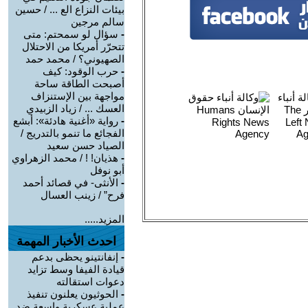
بيئات النزاع الع ... / حسين
سالم مرجين
-
سؤال لو سمحتم: متى
تتحرّر أمريكا من الاحتلال
الصهيوني؟ / محمد حمد
-
حرب الوقود: كيف
أصبحت الطاقة ساحة
مواجهة بين الإستنزاف
العسك ... / زياد الزبيدي
-
رواية «أغنية هادئة»: أبشع
الفجائع ما تنمو بالتدريج /
الصياد حسن سعيد
-
هذيان! ! / محمد الزهراوي
أبو نوفل
-
الأنثى- في قصائد أحمد
فرح” / زينب العسال
المزيد.....
احدث الأخبار المهمة
-
إنفانتينو يحظى بدعم
قيادة الفيفا وسط تزايد
دعوات استقالته
-
الحوثيون يعلنون تنفيذ
عملية عسكرية واسعة ضد