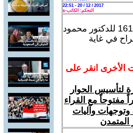
2017 / 12 / 20 - 22:51
التحكم: الكاتب-ة
المرجو ,عدم إهمال التعليق رقم 161 للدكتور محمود
اح في غاية
ت الأخرى انقر على
ة لتأسيس الحوار
ً مفتوحاً مع القراء
 وتوجهات وآليات
 المتمدن