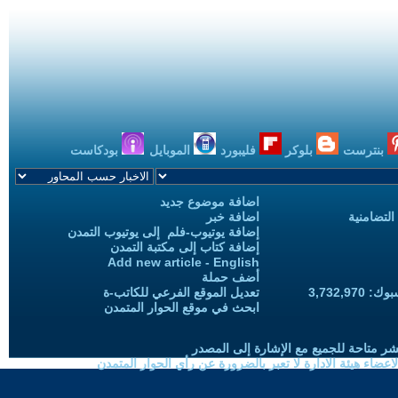
بنترست
بلوكر
فليبورد
الموبايل
بودكاست
اضافة موضوع جديد
التضامنية
اضافة خبر
إضافة يوتيوب-فلم إلى يوتيوب التمدن
إضافة كتاب إلى مكتبة التمدن
Add new article - English
أضف حملة
3,732,97
تعديل الموقع الفرعي للكاتب-ة
ابحث في موقع الحوار المتمدن
شر متاحة للجميع مع الإشارة إلى المصدر
ضاء هيئة الادارة لا تعبر بالضرورة عن رأي الحوار المتمدن