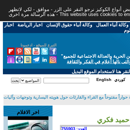
 أنواع الكوكيز نرجو النقر على الزر - موافق - لكي لاتظهر
This website uses cookies to ensure you ge
وكالة أنباء العمال
-
وكالة أنباء حقوق الإنسان
-
اخبار الرياضة
-
اخبار
لوم
التبرع للموقع - ادعمونا
حرية والعدالة الاجتماعية للجميع
"
تى نالها أعلام في الفكر والثقافة
قر هنا لاستخدام الموقع البديل
كوردي
English
اراً مفتوحاً مع القراء والقارئات حول هويته اليسارية وتوجهات وآليات
اخر الافلام
- حميد فكري
العدد: 755903