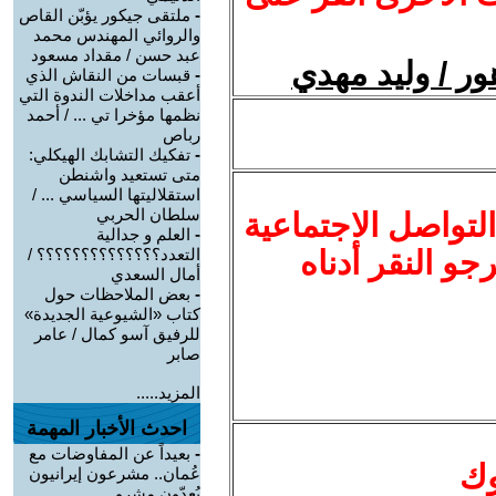
-
ملتقى جيكور يؤبّن القاص
والروائي المهندس محمد
عبد حسن / مقداد مسعود
هور / وليد مهدي
-
قبسات من النقاش الذي
أعقب مداخلات الندوة التي
نظمها مؤخرا تي ... / أحمد
رباص
-
تفكيك التشابك الهيكلي:
متى تستعيد واشنطن
استقلاليتها السياسي ... /
سلطان الحربي
لتواصل الاجتماعية
-
العلم و جدالية
نرجو النقر أدناه
التعدد؟؟؟؟؟؟؟؟؟؟؟؟؟؟ /
أمال السعدي
-
بعض الملاحظات حول
كتاب «الشيوعية الجديدة»
للرفيق آسو كمال / عامر
صابر
المزيد.....
احدث الأخبار المهمة
-
بعيداً عن المفاوضات مع
وك
عُمان.. مشرعون إيرانيون
يُعِدّون مشرو ...