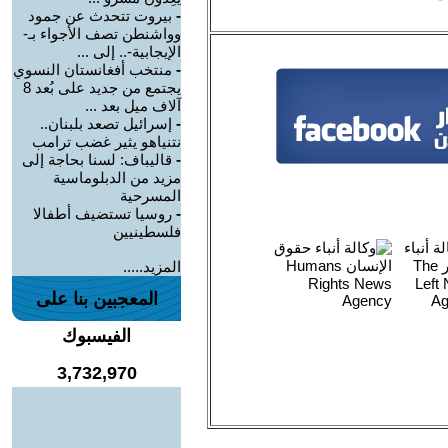
-
بيروت تتحدث عن جمود
وواشنطن تصف الأجواء بـ-
الإيجابية-.. إلى ...
-
منتخب أفغانستان النسوي
يجتمع من جديد على بُعد 8
آلاف ميل بعد ...
-
إسرائيل تصعد بلبنان..
نتنياهو يثير غضب ترامب
-
قاليباف: لسنا بحاجة إلى
مزيد من الدبلوماسية
المسرحية
-
روسيا تستضيف أطفالا
فلسطينيين
المزيد.....
المعجبين بنا على
الفيسبوك
3,732,970