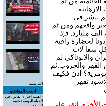
 العالمية,من ثم
الارهابية
لم يبشر في
تغير واقعهم ومن ثم
يحمل 600في يوم الف مليارد, فإذا
ونا لحضارة راقية
ل سفا لات
رآن والانوناكي لم
القهر والحروب.ثم
ومرية؟ إذن فكيف
اسود تقهر
المزيد.....
احدث المواضيع
-
أهمية احترام القانون في
الحياة اليومية / ظبية
ت الأخرى انقر على
الدليمي