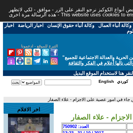
 أنواع الكوكيز نرجو النقر على الزر - موافق - لكي لاتظهر
This website uses cookies to ensure you ge
وكالة أنباء العمال
-
وكالة أنباء حقوق الإنسان
-
اخبار الرياضة
-
اخبار
لوم
التبرع للموقع - ادعمونا
حرية والعدالة الاجتماعية للجميع
"
تى نالها أعلام في الفكر والثقافة
قر هنا لاستخدام الموقع البديل
كوردي
English
ض جاء في امور عصية على الاجزام - علاء الصفار
اخر الافلام
اجزام - علاء الصفار
العدد: 750902
2017 / 10 / 31 - 13:23