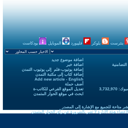
بنترست
بلوكر
فليبورد
الموبايل
بودكاست
اضافة موضوع جديد
التضامنية
اضافة خبر
إضافة يوتيوب-فلم إلى يوتيوب التمدن
إضافة كتاب إلى مكتبة التمدن
Add new article - English
أضف حملة
3,732,97
تعديل الموقع الفرعي للكاتب-ة
ابحث في موقع الحوار المتمدن
شر متاحة للجميع مع الإشارة إلى المصدر
ضاء هيئة الادارة لا تعبر بالضرورة عن رأي الحوار المتمدن