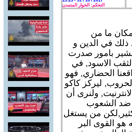
التحكم: الحوار المتمدن
مكان ما من
ذلك في الدين و
لتبشير بامور صدرت
ثقب الاسود, في
قعنا الحضاري, فهو
لحروب, ليركز كاكو
انترنيت, ولنرى أن
ه ضد الشعوب
كثير,لكن من يستغل
 هو القوى البر