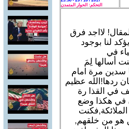
التحكم: الحوار المتمدن
المقال! لااجد فرق
كد لنا بوجود
ياء في
 أسالها لِمَ
 سدين مرة امام
ان ردها!الله عظيم
قف في القذا رة
ن في هكذا وضع
الملائكة,فكنت
 هو من خلقهم,