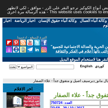
 أنواع الكوكيز نرجو النقر على الزر - موافق - لكي لاتظهر
This website uses cookies to ensure you ge
وكالة أنباء العمال
-
وكالة أنباء حقوق الإنسان
-
اخبار الرياضة
-
اخبار
لوم
التبرع للموقع - ادعمونا
حرية والعدالة الاجتماعية للجميع
"
تى نالها أعلام في الفكر والثقافة
قر هنا لاستخدام الموقع البديل
كوردي
English
خيال مانو_دبرسيف اصيل و متفوق جداً - علاء الصفار
اخر الافلام
فوق جداً - علاء الصفار
العدد: 750724
2017 / 10 / 29 - 23:58