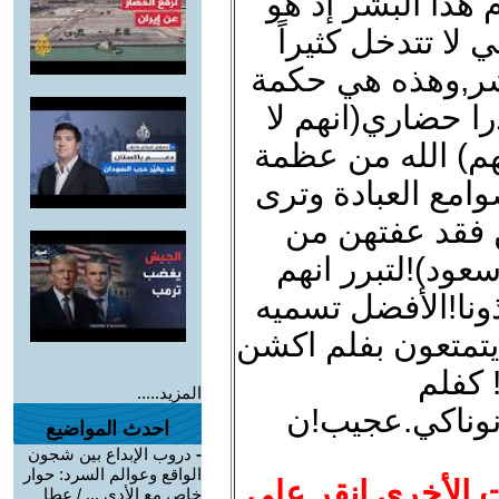
هذا البشر إذ هو
لا تتدخل كثيراً
بشر,وهذه هي حكمة
را حضاري(انهم لا
هم) الله من عظمة
وامع العبادة وترى
ن فقد عفتهن من
عود)!لتبرر انهم
ونا!الأفضل تسميه
يتمتعون بفلم اكشن
 كفلم
المزيد.....
نوناكي.عجيب!ن
احدث المواضيع
-
دروب الإبداع بين شجون
الواقع وعوالم السرد: حوار
ت الأخرى انقر على
خاص مع الأدي ... / عطا