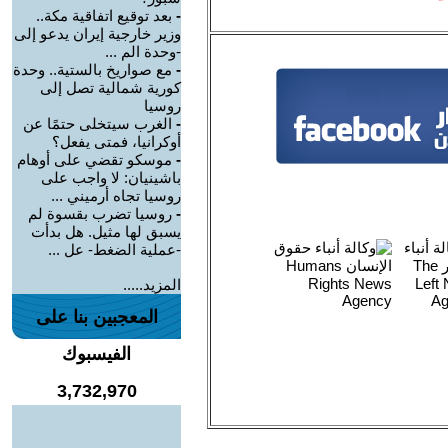
-
بعد توقيع اتفاقية مكة..
وزير خارجية إيران يدعو إلى
-وحدة الم ...
-
مع صواريخ بالستية.. وحدة
كورية شمالية تصل إلى
روسيا
-
الغرب سيتخلى حتمًا عن
أوكرانيا، فمتى يفعل؟
-
موسكو تقضي على أوهام
باشينيان: لا واجب على
روسيا تجاه أرميني ...
-
روسيا تضرب بقسوة لم
يسبق لها مثيل. هل بدأت
-عملية الضغط- عل ...
المزيد.....
المعجبين بنا على
الفيسبوك
3,732,970