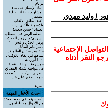
درغام
-
بناء الإنسان قبل بناء
المشاريع / صفاء العطية
هور / وليد مهدي
التميمي
-
كيف تطلق الالقاب
والاسماء والكنى ج١ /
الصياد ‏( حسن سعيد‏)
-
جدلية الزمن في الخطاب
السردي: بين زمن الحدث
وزمن الحكي والتش ... /
ياسر جابر الجمَّال
لتواصل الاجتماعية
-
تقليص سكان العالم قد
نرجو النقر أدناه
يساهم في إنقاذ الكوكب /
شابا أيوب شابا
-
مشروع النهضة النقدية
في مواجهة شبكة المصالح
الصهيو-أمريكية : ... / محمد
أحمد الصغير على عيد
المزيد.....
احدث الأخبار المهمة
-
كم سيتقاضى محمد صلاح
وك
من الأموال مع طرابزون
سبور؟