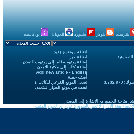
بنترست
بلوكر
فليبورد
الموبايل
بودكاست
اضافة موضوع جديد
التضامنية
اضافة خبر
إضافة يوتيوب-فلم إلى يوتيوب التمدن
إضافة كتاب إلى مكتبة التمدن
Add new article - English
أضف حملة
3,732,97
تعديل الموقع الفرعي للكاتب-ة
ابحث في موقع الحوار المتمدن
شر متاحة للجميع مع الإشارة إلى المصدر
ضاء هيئة الادارة لا تعبر بالضرورة عن رأي الحوار المتمدن