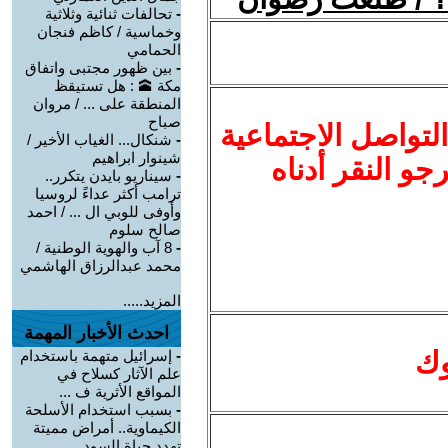
-
تحالفات ثنائية وثلاثية
وخماسية / كاظم فنجان
الحمامي
-
بين ظهور مجتبى واتفاق
مكة 🕋 : هل تستيقظ
المنطقة على ... / مروان
صباح
لتواصل الاجتماعية
-
شنكال... الغياب الأخير /
شينوار ابراهيم
نرجو النقر أدناه
-
سيناريو بايدن يتكرر..
ترامب أكثر عداءً لروسيا
وأوفى للوبي ال ... / احمد
صالح سلوم
-
8 آب والهوية الوطنية /
محمد عبدالرزاق الهاشمي
المزيد.....
احدث الأخبار المهمة
وك
-
إسرائيل متهمة باستخدام
علم الآثار كسلاح في
المواقع الأثرية ف ...
-
بسبب استخدام الأسلحة
الكيماوية.. أمراض مميتة
تهدد حياة السود ...