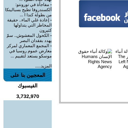
-
مفاجأة في تورونتو:
ألكسندروفا تطيح بسبالينكا
من بطولة كندا ا ...
-
إعادة غلي الماء.. حقيقة
المخاطر التي يتداولها
كثيرون
-
الكحول المغشوش.. سمّ
يهدد بفقدان البصر
-
المجمع المعماري لمركز
معارض عموم روسيا في
موسكو يستعد لتقييم ...
المزيد.....
المعجبين بنا على
الفيسبوك
3,732,970