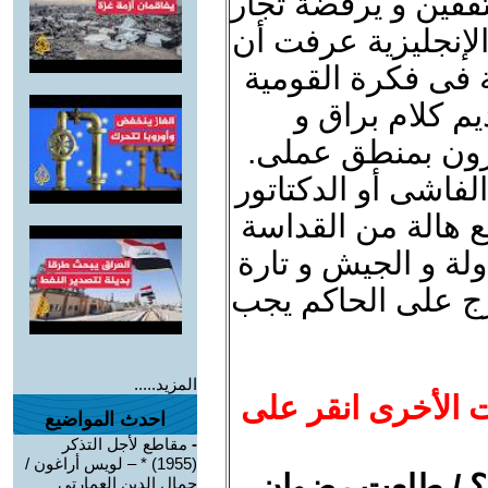
ثقفين و يرفضة تجار
الإنجليزية عرفت أن
 فى فكرة القومية
يم كلام براق و
رون بمنطق عملى.
فاشى أو الدكتاتور
 هالة من القداسة
ولة و الجيش و تارة
رج على الحاكم يجب
المزيد.....
ت الأخرى انقر على
احدث المواضيع
-
مقاطع لأجل التذكر
(1955) * – لويس أراغون /
ى؟ / طلعت رضوان
جمال الدين العمارتي