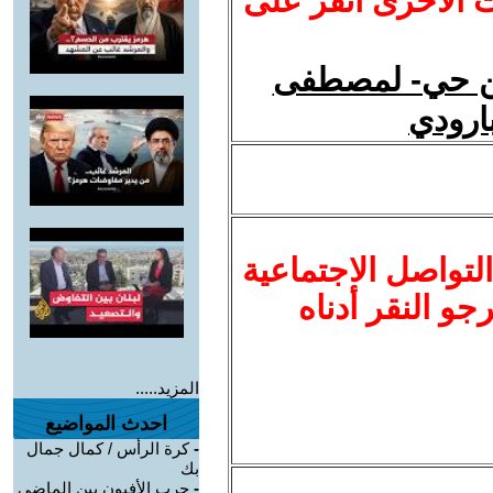
ت الأخرى انقر على
ئن حي- لمصطفى
لتواصل الاجتماعية
نرجو النقر أدناه
المزيد.....
احدث المواضيع
-
كرة الرأس / كمال جمال
بك
-
حرب الأفيون بين الماضي