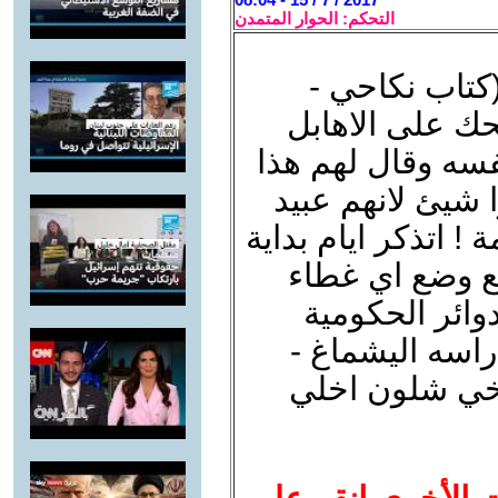
التحكم: الحوار المتمدن
(كتاب نكاحي -
حك على الاهابل
فسه وقال لهم هذا
ا شيئ لانهم عبيد
! اتذكر ايام بداية
نع وضع اي غطاء
وائر الحكومية
راسه اليشماغ -
اخي شلون اخلي