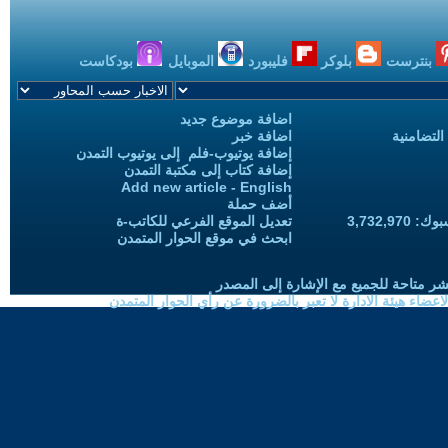
بنترست
بلوكر
فليبورد
الموبايل
بودكاست
اضافة موضوع جديد
التضامنية
اضافة خبر
إضافة يوتيوب-فلم إلى يوتيوب التمدن
إضافة كتاب إلى مكتبة التمدن
Add new article - English
أضف حملة
3,732,97
تعديل الموقع الفرعي للكاتب-ة
ابحث في موقع الحوار المتمدن
شر متاحة للجميع مع الإشارة إلى المصدر
ضاء هيئة الادارة لا تعبر بالضرورة عن رأي الحوار المتمدن