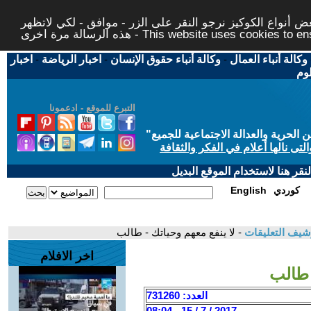
 أنواع الكوكيز نرجو النقر على الزر - موافق - لكي لاتظهر
This website uses cookies to ensure you ge
وكالة أنباء العمال
-
وكالة أنباء حقوق الإنسان
-
اخبار الرياضة
-
اخبار
لوم
التبرع للموقع - ادعمونا
حرية والعدالة الاجتماعية للجميع
"
تى نالها أعلام في الفكر والثقافة
قر هنا لاستخدام الموقع البديل
كوردي
English
شيف التعليقات
- لا ينفع معهم وحياتك - طالب
اخر الافلام
 طالب
العدد: 731260
2017 / 7 / 15 - 08:04