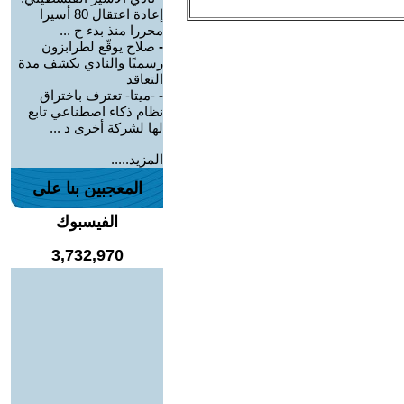
إعادة اعتقال 80 أسيرا
محررا منذ بدء ح ...
-
صلاح يوقّع لطرابزون
رسميًا والنادي يكشف مدة
التعاقد
-
-ميتا- تعترف باختراق
نظام ذكاء اصطناعي تابع
لها لشركة أخرى د ...
المزيد.....
المعجبين بنا على
الفيسبوك
3,732,970