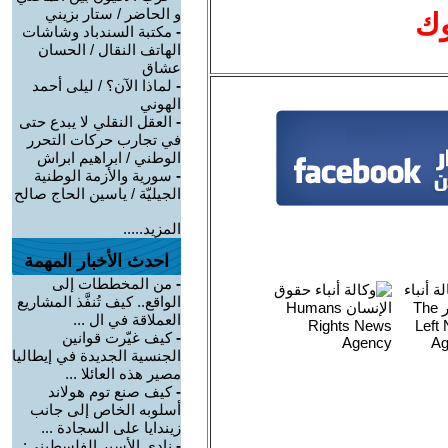
و الحاضر / ستار بزيني
وك
-
مكتبة السندباد وشاشات
الهاتف النقال / الحسان
عشاق
-
لماذا الآن؟ / ليلى أحمد
الهوني
-
العقل النقلي لا يبدع حتى
في تجارب حركات التحرر
الوطني / ابراهيم ابراش
-
سورية والأزمة الوطنية
الجيليّة / ياسين الحاج صالح
المزيد.....
احدث الأخبار المهمة
-
من المخططات إلى
الواقع.. كيف تُنفَّذ المشاريع
العملاقة في ال ...
-
كيف غيّرت قوانين
الجنسية الجديدة في إيطاليا
مصير هذه العائلا ...
-
كيف صنع توم هولاند
أسلوبه الخاص إلى جانب
زيندايا على السجادة ...
-
نادي الأسير الفلسطيني: