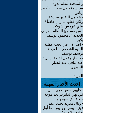
والمتجدد ينظم ندوة
سياسية حول سؤا ... / أحمد
رباص
-
عوامل التغيير صارخة
ولكن فعلها ما زال خافتاً /
علي عرمش شوكت
-
من مساوئ النظام الدولي
الجديد٢ / محمود يوسف
بكير
-
إضاءة .. في بحث عقلية
البنية الشخصية للفرد /
يوسف يوسف
-
حصار مغول لقلعة اربيل /
عبدالباقي عبدالجبار
الحيدري
المزيد.....
احدث الأخبار المهمة
-
ظهور سفن حربية نازية
في نهر الدانوب بعد موجة
جفاف قياسية بأو ...
-
ريال مدريد يجدد عقد
فينيسيوس جونيور.. ما أول
تعليق للاعب؟