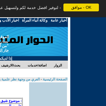
موافق - OK
لتوفير افضل خدمة لكم ولتسهيل عملي
أخبار عامة
-
وكالة أنباء المرأة
-
اخبار الأدب و
الموقع
يسارية
"من أج
حاز ال
إذا لديك
الزوار
اضافة/خدمات
بحث/الارشيف
الصفحة الرئيسية
-
العري من وجهة نظر علمية و
- موضوع شيق
على سالم