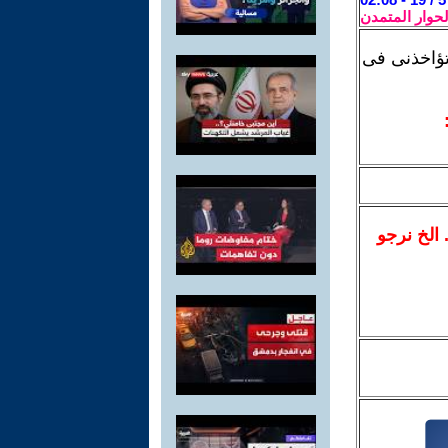
لحوار المتمدن
ؤاخذنى فى
.. الخ نرجو