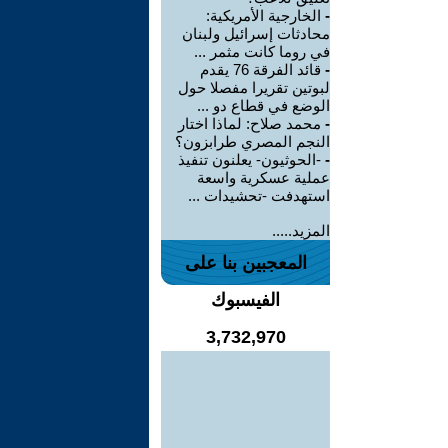
-
الخارجية الأمريكية:
محادثات إسرائيل ولبنان
في روما كانت مثمر ...
-
قائد الفرقة 76 يقدم
لبوتين تقريرا مفصلا حول
الوضع في قطاع دو ...
-
محمد صلاح: لماذا اختار
النجم المصري طرابزون؟
-
-الحوثيون- يعلنون تنفيذ
عملية عسكرية واسعة
استهدفت -تحشيدات ...
المزيد.....
المعجبين بنا على
الفيسبوك
3,732,970