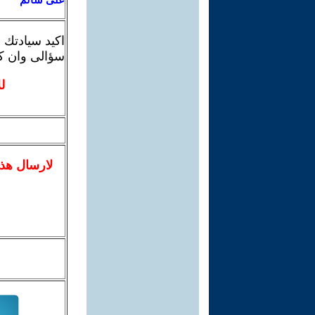
اكيد سيادتك
سؤالى وان كا
ل
لا
رسال
هذ