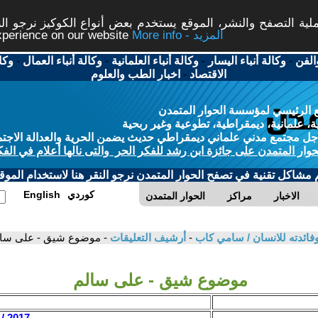
ة التصفح والنشر، الموقع يستخدم بعض أنواع الكوكيز نرجو النق
More info - المزيد
experience on our website
الفن
-
وكالة أنباء اليسار
-
وكالة أنباء العلمانية
-
وكالة أنباء العمال
-
وكا
الاقتصاد
-
اخبار الطب والعلوم
 الرئيسي لمؤسسة الحوار المتمدن
، علمانية، ديمقراطية، تطوعية وغير ربحية
ل مجتمع مدني علماني ديمقراطي حديث يضمن الحرية والعدالة الاجتم
حوار المتمدن على جائزة ابن رشد للفكر الحر والتى نالها أعلام في الفك
م مشاكل تقنية في تصفح الحوار المتمدن نرجو النقر هنا لاستخدام الموقع
كوردي
English
الاخبار
مراكز
الحوار المتمدن
فائدته للانسان / سامي كاب
-
أرشيف التعليقات
- موضوع شيق - على سا
موضوع شيق - على سالم
2017 / 5 / 19 - 02:08