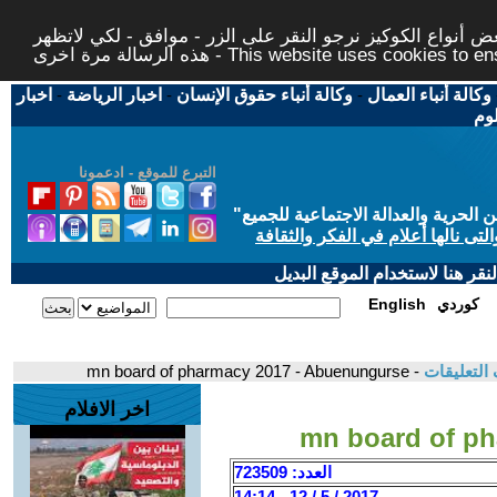
 أنواع الكوكيز نرجو النقر على الزر - موافق - لكي لاتظهر
This website uses cookies to ensure you ge
وكالة أنباء العمال
-
وكالة أنباء حقوق الإنسان
-
اخبار الرياضة
-
اخبار
لوم
التبرع للموقع - ادعمونا
حرية والعدالة الاجتماعية للجميع
"
تى نالها أعلام في الفكر والثقافة
قر هنا لاستخدام الموقع البديل
كوردي
English
التعليقات
- mn board of pharmacy 2017 - Abuenungurse
اخر الافلام
mn board of p
العدد: 723509
2017 / 5 / 12 - 14:14