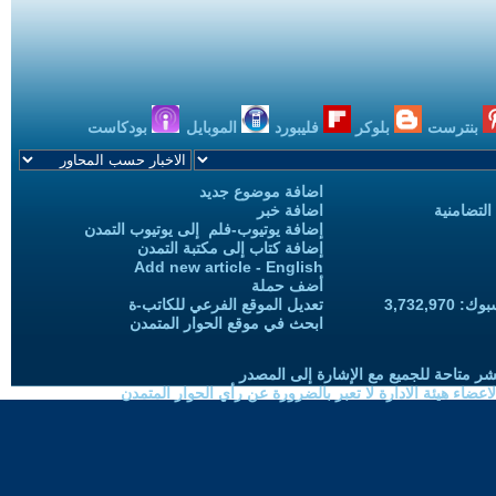
بنترست
بلوكر
فليبورد
الموبايل
بودكاست
اضافة موضوع جديد
التضامنية
اضافة خبر
إضافة يوتيوب-فلم إلى يوتيوب التمدن
إضافة كتاب إلى مكتبة التمدن
Add new article - English
أضف حملة
3,732,97
تعديل الموقع الفرعي للكاتب-ة
ابحث في موقع الحوار المتمدن
شر متاحة للجميع مع الإشارة إلى المصدر
ضاء هيئة الادارة لا تعبر بالضرورة عن رأي الحوار المتمدن