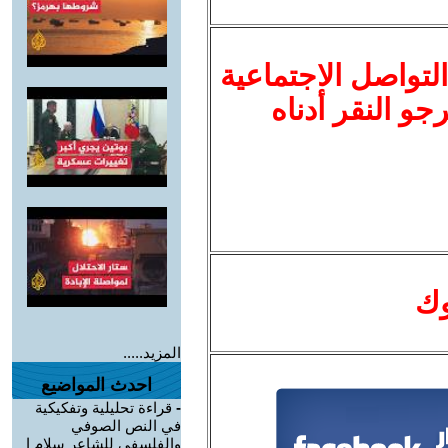
لتواصل الاجتماعية
نرجو النقر أدناه
وك
المزيد.....
احدث المواضيع
-
قراءة تحليلية وتفكيكية
في النص الصوفي
والفلسفي للشاعر سلام ا