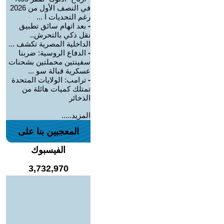
في النصف الأول من 2026
رغم التحديات ا ...
-
بعد اتهام سائق تطبيق
نقل ذكي بالتحرش..
الداخلية المصرية تكشف ...
-
الدفاع الروسية: ضربنا
سفينتين محملتين بشحنات
عسكرية قبالة سو ...
-
ترامب: الولايات المتحدة
تمتلك كميات هائلة من
الذخائر
المزيد.....
المعجبين بنا على
الفيسبوك
3,732,970