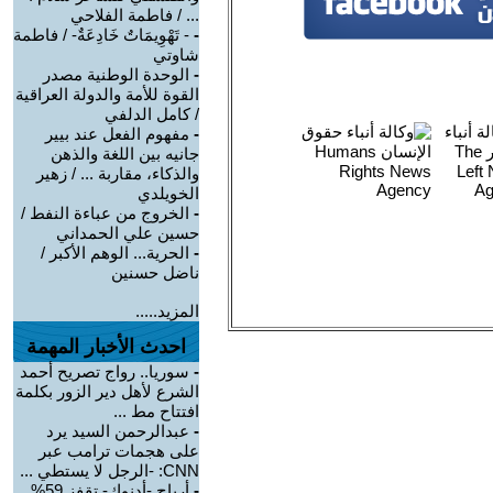
... / فاطمة الفلاحي
-
- تَهْوِيمَاتٌ خَادِعَةٌ- / فاطمة
شاوتي
-
الوحدة الوطنية مصدر
القوة للأمة والدولة العراقية
/ كامل الدلفي
-
مفهوم الفعل عند بيير
جانيه بين اللغة والذهن
والذكاء، مقاربة ... / زهير
الخويلدي
-
الخروج من عباءة النفط /
حسين علي الحمداني
-
الحرية... الوهم الأكبر /
ناضل حسنين
المزيد.....
احدث الأخبار المهمة
-
سوريا.. رواج تصريح أحمد
الشرع لأهل دير الزور بكلمة
افتتاح مط ...
-
عبدالرحمن السيد يرد
على هجمات ترامب عبر
CNN: -الرجل لا يستطي ...
-
أرباح -أدنوك- تقفز 59%