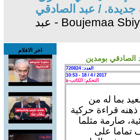
جديدة. / عبد الصادقي
- رد الى: Boujemaa Sbiyaa - عبد
اخر الافلام
العدد: 720824
2017 / 4 / 18 - 10:53
التحكم: الكاتب-ة
يد بما له من
هنه قراءة حركية
ية، صارمة مثلما
 تماما على