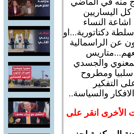
ج منه في الماضي
كل اليساريين
اشاعة النساء
 سلطة دكتاتورية...او
عون عن الراسمالية
عهم...متاريس
المعنوي والجسدي
سلبيا ومطروح
على التفكير
لافكار والسياسة..
ت الأخرى انقر على