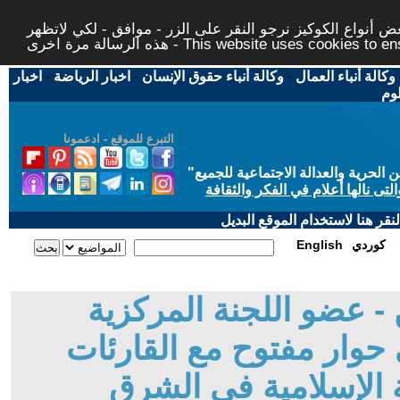
 أنواع الكوكيز نرجو النقر على الزر - موافق - لكي لاتظهر
This website uses cookies to ensure you ge
وكالة أنباء العمال
-
وكالة أنباء حقوق الإنسان
-
اخبار الرياضة
-
اخبار
لوم
التبرع للموقع - ادعمونا
حرية والعدالة الاجتماعية للجميع
"
تى نالها أعلام في الفكر والثقافة
قر هنا لاستخدام الموقع البديل
كوردي
English
- عضو اللجنة المركزية
 حوار مفتوح مع القارئات
ة الإسلامية في الشرق