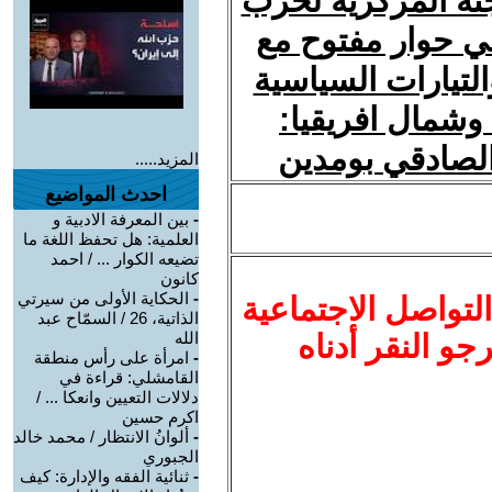
نة المركزية لحزب
في حوار مفتوح مع
التيارات السياسية
وشمال افريقيا:
 الصادقي بومدين
المزيد.....
احدث المواضيع
-
بين المعرفة الادبية و
العلمية: هل تحفظ اللغة ما
تضيعه الكوار ... / احمد
كانون
-
الحكاية الأولى من سيرتي
لتواصل الاجتماعية
الذاتية، 26 / السمّاح عبد
نرجو النقر أدناه
الله
-
امرأة على رأس منطقة
القامشلي: قراءة في
دلالات التعيين وانعكا ... /
اكرم حسين
-
ألوانُ الانتظار / محمد خالد
الجبوري
-
ثنائية الفقه والإدارة: كيف