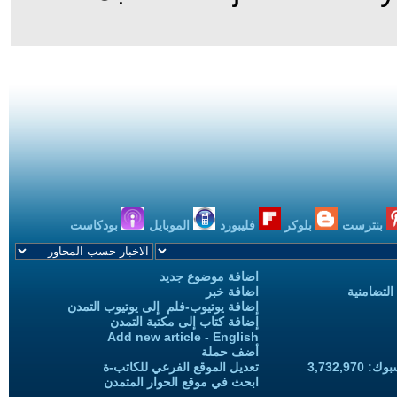
بنترست
بلوكر
فليبورد
الموبايل
بودكاست
اضافة موضوع جديد
التضامنية
اضافة خبر
إضافة يوتيوب-فلم إلى يوتيوب التمدن
إضافة كتاب إلى مكتبة التمدن
Add new article - English
أضف حملة
3,732,97
تعديل الموقع الفرعي للكاتب-ة
ابحث في موقع الحوار المتمدن