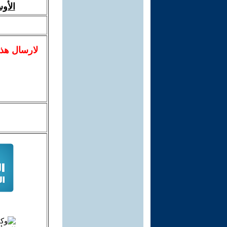
الأو
لا
رسال
هذ