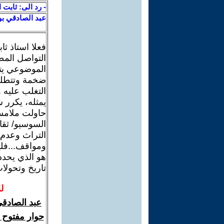
- رد الى: ثابت
عبد الصادقي ب
فعلا استاذ ث
التواصل المط
الموضوعي يتع
ضخمة وتتطلب 
التغلب عليه 
يمثله، يكرر 
حاولت ملامست
السوسيو/ ثقا
التراث وعدم 
ومواقف...فل
هو الذي يحدد
تاريخ وتحولا
ل
عبد الصادقي
حوار مفتوح م