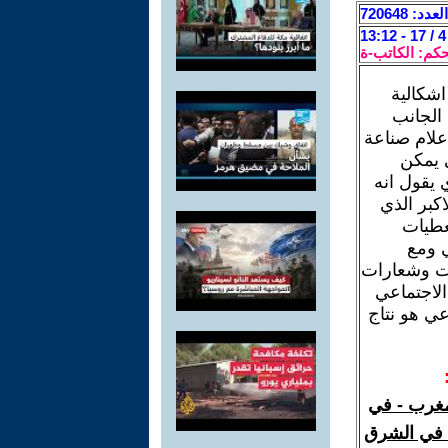
العدد: 720648
حكم: الكاتب-ة
اشكالية
الجانب
علام صناعة
ي يمكن
 يقول انه
كبر الذي
عطيات
ي ومع
ات وشعارات
لاجتماعي
ي هو نتاج
لمغرب - في
ة في الشرق