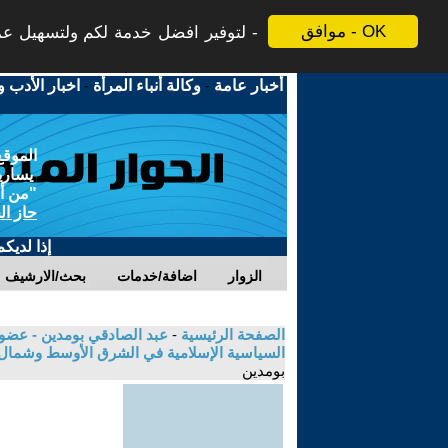
موافق - OK
لتوفير افضل خدمة لكم ولتسهيل عملي
أخبار عامة
-
وكالة أنباء المرأة
-
اخبار الأدب و
الموقع
يسارية
"من أج
حاز ال
إذا لديك
الزوار
اضافة/خدمات
بحث/الارشيف
الصفحة الرئيسية
-
عبد الصادقي بومدين - عضو ا
السياسية الإسلامية في الشرق الأوسط وشمال اف
بومدين