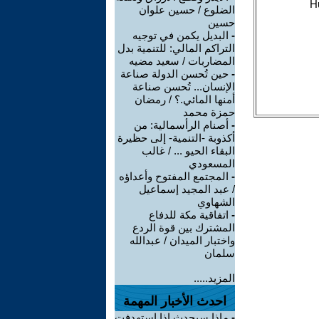
الضلوع / حسين علوان
حسين
-
البديل يكمن في توجيه
التراكم المالي: للتنمية بدل
المضاربات / سعيد مضيه
-
حين تُحسن الدولة صناعة
الإنسان... تُحسن صناعة
أمنها المائي.؟ / رمضان
حمزة محمد
-
أصنام الرأسمالية: من
أكذوبة -التنمية- إلى حظيرة
البقاء الحيو ... / غالب
المسعودي
-
المجتمع المفتوح وأعداؤه
/ عبد المجيد إسماعيل
الشهاوي
-
اتفاقية مكة للدفاع
المشترك بين قوة الردع
واختبار الميدان / عبدالله
سلمان
المزيد.....
احدث الأخبار المهمة
-
ماذا سيحدث إذا استهدفت