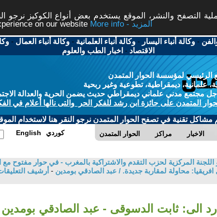
ة التصفح والنشر، الموقع يستخدم بعض أنواع الكوكيز نرجو النق
More info - المزيد
experience on our website
الفن
-
وكالة أنباء اليسار
-
وكالة أنباء العلمانية
-
وكالة أنباء العمال
-
وكا
الاقتصاد
-
اخبار الطب والعلوم
 الرئيسي لمؤسسة الحوار المتمدن
، علمانية، ديمقراطية، تطوعية وغير ربحية
ل مجتمع مدني علماني ديمقراطي حديث يضمن الحرية والعدالة الاجتم
حوار المتمدن على جائزة ابن رشد للفكر الحر والتى نالها أعلام في الفك
م مشاكل تقنية في تصفح الحوار المتمدن نرجو النقر هنا لاستخدام الموقع
كوردي
English
الاخبار
مراكز
الحوار المتمدن
للجنة المركزية لحزب التقدم والاشتراكية بالمغرب - في حوار مفتوح مع ال
ريقيا: محاولة لمقاربة جديدة. / عبد الصادقي بومدين
-
أرشيف التعليقا
رد الى: ثابت الدسوقى - عبد الصادقي بومدين