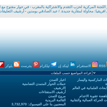
للجنة المركزية لحزب التقدم والاشتراكية بالمغرب - في حوار مفتوح مع ال
ريقيا: محاولة لمقاربة جديدة. / عبد الصادقي بومدين
-
أرشيف التعليقا
RSS
الانستغرام
لينكد إن
تيلكرام
بنترست
بلوكر
ث الماركسية واليسار
اخبار التمدن
ة
حملات الحوار المتمدن التضامنية
حاث العلمانية في العالم
الارشيف
أرشيف الاستفتاءات
اهضة عقوبة الاعدام
مروج التمدن
الحركة العمالية والنقابية
القائمة البريدية
المعجبين بنا على الفيسبوك: 3,732,970