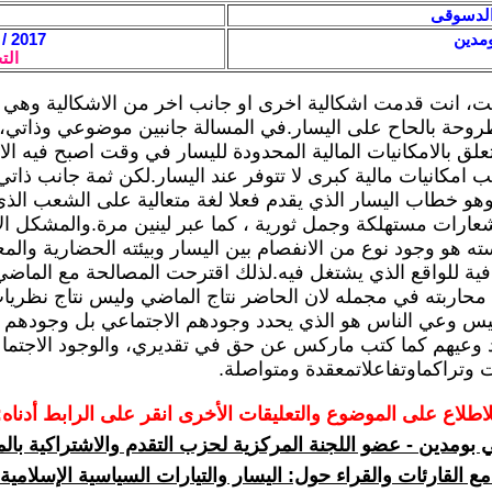
 الدسوقى
ومدين
2017 / 4 / 17 - 13:12
الت
ابت، انت قدمت اشكالية اخرى او جانب اخر من الاشكالية وهي 
روحة بالحاح على اليسار.في المسالة جانبين موضوعي وذاتي، 
لق بالامكانيات المالية المحدودة لليسار في وقت اصبح فيه الا
امكانيات مالية كبرى لا تتوفر عند اليسار.لكن ثمة جانب ذات
وهو خطاب اليسار الذي يقدم فعلا لغة متعالية على الشعب الذي
شعارات مستهلكة وجمل ثورية ، كما عبر لينين مرة.والمشكل الا
ه هو وجود نوع من الانفصام بين اليسار وبيئته الحضارية والم
فية للواقع الذي يشتغل فيه.لذلك اقترحت المصالحة مع الماض
محاربته في مجمله لان الحاضر نتاج الماضي وليس نتاج نظري
يس وعي الناس هو الذي يحدد وجودهم الاجتماعي بل وجودهم ا
 وعيهم كما كتب ماركس عن حق في تقديري، والوجود الاجتماع
ت وتراكماوتفاعلاتمعقدة ومتواصلة.
لاطلاع على الموضوع والتعليقات الأخرى انقر على الرابط أدناه:
 بومدين - عضو اللجنة المركزية لحزب التقدم والاشتراكية با
ع القارئات والقراء حول: اليسار والتيارات السياسية الإسلامي