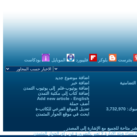
بنترست
بلوكر
فليبورد
الموبايل
بودكاست
اضافة موضوع جديد
التضامنية
اضافة خبر
إضافة يوتيوب-فلم إلى يوتيوب التمدن
إضافة كتاب إلى مكتبة التمدن
Add new article - English
أضف حملة
3,732,97
تعديل الموقع الفرعي للكاتب-ة
ابحث في موقع الحوار المتمدن
شر متاحة للجميع مع الإشارة إلى المصدر
ضاء هيئة الادارة لا تعبر بالضرورة عن رأي الحوار المتمدن