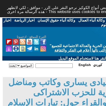
 أنواع الكوكيز نرجو النقر على الزر - موافق - لكي لاتظهر
This website uses cookies to ensure you ge
وكالة أنباء العمال
-
وكالة أنباء حقوق الإنسان
-
اخبار الرياضة
-
اخبار
لوم
التبرع للموقع - ادعمونا
حرية والعدالة الاجتماعية للجميع
"
تى نالها أعلام في الفكر والثقافة
قر هنا لاستخدام الموقع البديل
كوردي
English
قيادى يسارى وكاتب ومناضل
ة للحزب الاشتراكى
لقراء حول: تيارات الإسلام