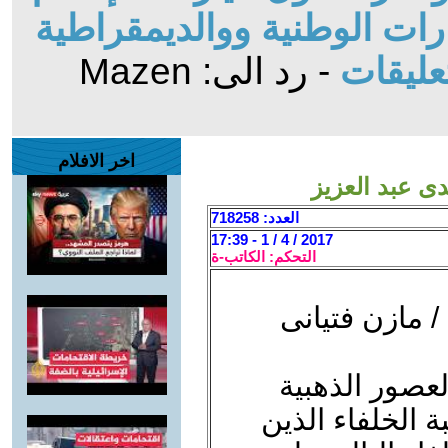
ات الوطنية ووالديمقراطية
عليقات
- رد الى: Mazen
اخر الافلام
العدد: 718258
2017 / 4 / 1 - 17:39
التحكم: الكاتب-ة
 مازن فتيانى
لعصور الذهبية
 الخلفاء الذين