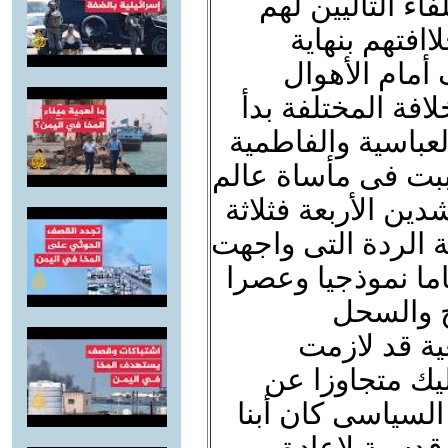
اء التاليين لهم
افتهم بنهاية
مام الأهوال
افة المختلفة بدأ
العباسية والفاطمية
تسببت فى مأساة عالم
ين الأربعة فثلاثة
ة الردة التى واجهت
اما نموذجيا وعصرا
بح والسحل
ية قد لازمت
يك متجاوزا عن
لسياسى كان أبنا
قدسية لإعادة