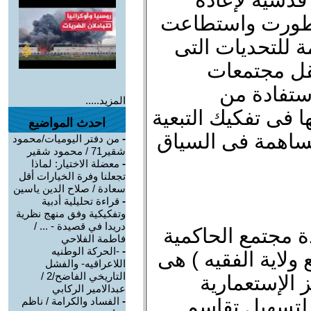
 تطورت واستطاعت
ة للتحديات التى
تقل مجتمعات
ستفادة من
المزيد.....
ا فى تفكيك التبعية
احدث المواضيع
لمساهمة فى السياق
-
من دفتر اليوميات/محمود
شقير71 / محمود شقير
-
معضلة الاختيار: لماذا
تجعلنا وفرة الخيارات أقل
سعادة / صلاح الدين ياسين
-
قراءة تحليلية أدبية
وتفكيكية وفق منهج نظرية
دريدا في قصيدة - ... /
ة مجتمع الحاكمية
فاطمة الفلاحي
-
-الحركة الوطنيه
 ولاية الفقيه ) هى
اللاعراقيه- والفشل
التاريخي الفاضح/2 /
 الإستعمارية
عبدالامير الركابي
 لتسهيل تقاسم
-
الفساد والكرامة / ناظم