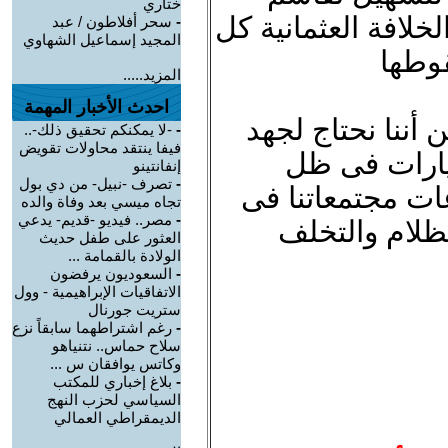
ختاري
خلافة العثمانية كل
-
سحر أفلاطون / عبد
المجيد إسماعيل الشهاوي
وطها
المزيد.....
احدث الأخبار المهمة
ننا نحتاج لجهد
-
-لا يمكنكم تحقيق ذلك-..
فيفا ينتقد محاولات تقويض
يارات فى ظل
إنفانتينو
-
تصرف -نبيل- من دي بول
ت مجتمعاتنا فى
تجاه ميسي بعد وفاة والده
-
مصر.. فيديو -قديم- يدعي
لظلام والتخلف
العثور على طفل حديث
الولادة بالقمامة ...
-
السعوديون يرفضون
الاتفاقيات الإبراهيمية - وول
ستريت جورنال
-
رغم اشتراطهما سابقاً نزع
سلاح حماس.. نتنياهو
وكاتس يوافقان س ...
-
بلاغ إخباري للمكتب
السياسي لحزب النهج
الديمقراطي العمالي