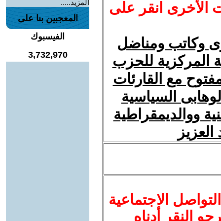
المزيد.....
ت الأخرى انقر على
المعجبين بنا على
الفيسبوك
رى وكاتب ومناضل
3,732,970
 المركزية للحزب
فتوح مع القارئات
لوهابى السياسية
ة ووالديمقراطية
العزيز
لتواصل الاجتماعية
نرجو النقر أدناه