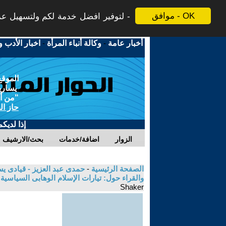
موافق - OK
لتوفير افضل خدمة لكم ولتسهيل عملي
أخبار عامة
-
وكالة أنباء المرأة
-
اخبار الأدب و
الموقع
يسارية
"من أج
حاز ال
إذا لديك
الزوار
اضافة/خدمات
بحث/الارشيف
الصفحة الرئيسية
-
حمدى عبد العزيز - قيادى ي
والقراء حول: تيارات الإسلام الوهابى السياسية
Shaker