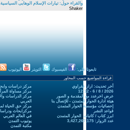
والقراء حول: تيارات الإسلام الوهابى السياسية
Shaker
تابعونا على:
الفيسبوك
التويتر
اليوتيوب
أخر تحديث: اراز عقراوي
مركز دراسات وابحا
2026 / 8 / 6 - 12:12
مركز مساواة المرأ
عرض اخرعدد مع المقدمة و الصور
مركز الدراسات والاب
هيئة ادارة الحوار المتمدن - للإتصال بنا
العربي
إحصائيات مؤسسة الحوار المتمدن
مركز حق الحياة لمن
قواعد النشر
مركزابحاث ودراسات 
ابرز كتاب / كاتبات الحوار المتمدن
في العالم العربي
عدد الزوار: 3,427,267,175
يوتيوب التمدن
مكتبة التمدن