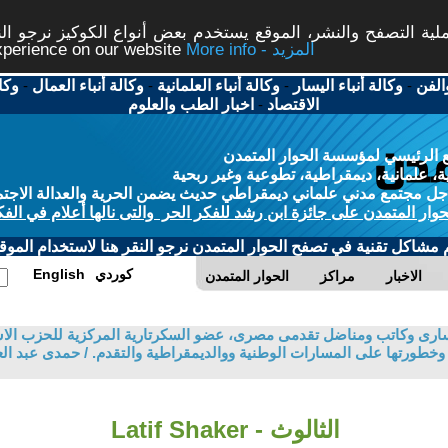
ة التصفح والنشر، الموقع يستخدم بعض أنواع الكوكيز نرجو النق
More info - المزيد
experience on our website
الفن
-
وكالة أنباء اليسار
-
وكالة أنباء العلمانية
-
وكالة أنباء العمال
-
وكا
الاقتصاد
-
اخبار الطب والعلوم
 الرئيسي لمؤسسة الحوار المتمدن
، علمانية، ديمقراطية، تطوعية وغير ربحية
ل مجتمع مدني علماني ديمقراطي حديث يضمن الحرية والعدالة الاجتم
حوار المتمدن على جائزة ابن رشد للفكر الحر والتى نالها أعلام في الفك
م مشاكل تقنية في تصفح الحوار المتمدن نرجو النقر هنا لاستخدام الموقع
كوردي
English
الاخبار
مراكز
الحوار المتمدن
سارى وكاتب ومناضل تقدمى مصرى، عضو السكرتارية المركزية للحزب الاش
 وخطورتها على المسارات الوطنية ووالديمقراطية والتقدم. / حمدى عبد ال
الثالوث - Latif Shaker