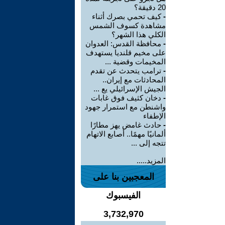
20 دقيقة؟
-
كيف تحمي بصرك أثناء
مشاهدة كسوف الشمس
الكلي هذا الشهر؟
-
محافظة القدس: العدوان
على مخيم قلنديا يستهدف
المخيمات وقضية ...
-
ترامب يتحدث عن تقدم
المحادثات مع إيران..
الجيش الإسرائيلي يع ...
-
دخان كثيف فوق غابات
واشنطن مع استمرار جهود
الإطفاء
-
حادث غامض يهز مطارًا
ألمانيًا مهمًا.. أصابع الاتهام
تتجه إلى ...
المزيد.....
المعجبين بنا على
الفيسبوك
3,732,970