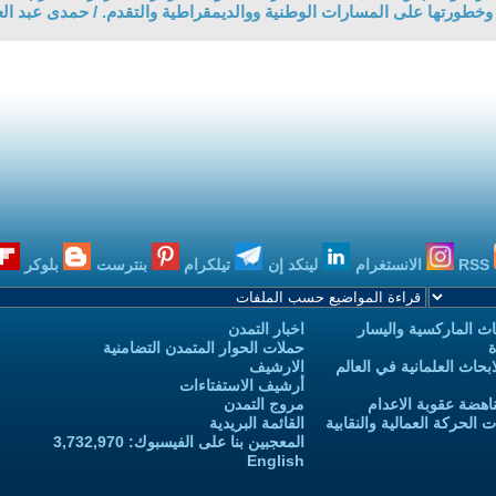
 وخطورتها على المسارات الوطنية ووالديمقراطية والتقدم. / حمدى عبد ال
RSS
الانستغرام
لينكد إن
تيلكرام
بنترست
بلوكر
ث الماركسية واليسار
اخبار التمدن
ة
حملات الحوار المتمدن التضامنية
حاث العلمانية في العالم
الارشيف
أرشيف الاستفتاءات
اهضة عقوبة الاعدام
مروج التمدن
الحركة العمالية والنقابية
القائمة البريدية
المعجبين بنا على الفيسبوك: 3,732,970
English