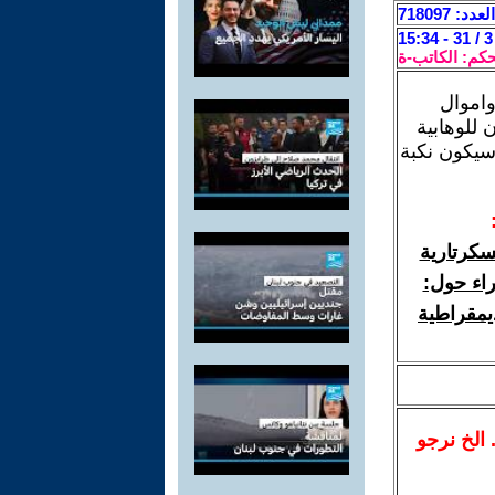
العدد: 718097
حكم: الكاتب-ة
واموال
 للوهابية
سيكون نكبة
سكرتارية
راء حول:
يمقراطية
.. الخ نرجو