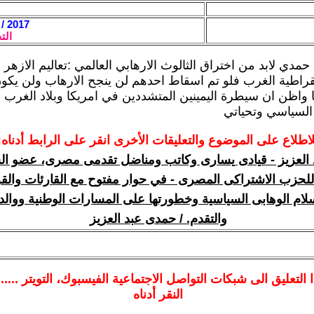
2017 / 3 / 31 - 15:34
الت
مدي لابد من اختراق الثالوث الارهابي العالمي :تعاليم الازهر 
قراطية الغرب فلو تم اسقاط احدهم لن ينجح الارهاب ولن يكون
ا واظن ان سيطرة اليمينين المتشددين في امريكا وبلاد الغرب 
السياسي وتحياتي
لاطلاع على الموضوع والتعليقات الأخرى انقر على الرابط أدناه:
العزيز - قيادى يسارى وكاتب ومناضل تقدمى مصرى، عضو ال
للحزب الاشتراكى المصرى - في حوار مفتوح مع القارئات والق
سلام الوهابى السياسية وخطورتها على المسارات الوطنية ووالد
والتقدم. / حمدى عبد العزيز
ا
التعليق الى شبكات التواصل الاجتماعية الفيسبوك
، التويتر ....
النقر أدناه