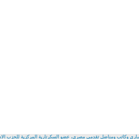
سارى وكاتب ومناضل تقدمى مصرى، عضو السكرتارية المركزية للحزب الاش