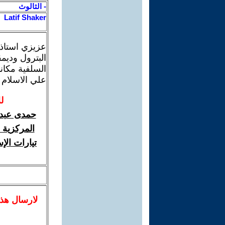
- الثالوث
Latif Shaker
عزيزي استاذ ح
البترول وديم
السلفية مكان
علي الاسلام 
ل
حمدى عبد 
المركزية 
تيارات الإ
لا
رسال
هذ