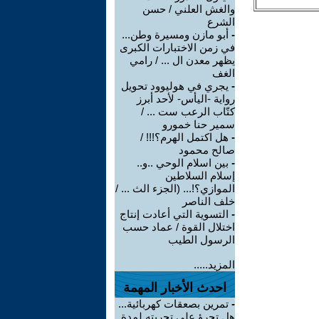
والغش العلني / حسن
الشرع
-
أبو مازن ومسيرة وطن...
في زمن الاختبارات الكبرى
يظهر معدن ال ... / رامي
الغف
-
يجري في هوليوود تحويل
رواية -اليأس- لأحد أبرز
كتّاب الرعب ست ... /
سمير حنا خمورو
-
هل اكتمل الهرم؟!!! /
صالح محمود
-
بين اسلام الوحي ..و..
إسلام السلاطين
الموازي؟!... (الجزء الث ... /
خلف الناصر
-
التسوية التي أعادت إنتاج
اختلال القوة / عماد حسب
الرسول الطيب
المزيد.....
احدث الأخبار المهمة
-
تمرين بصعقات كهربائية...
هل تجرؤ على تجربته لمدة