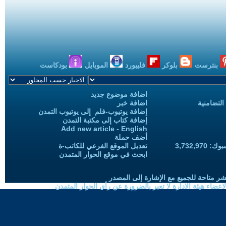
بنترست
بلوكر
فليبورد
الموبايل
بودكاست
اضافة موضوع جديد
التضامنية
اضافة خبر
إضافة يوتيوب-فلم إلى يوتيوب التمدن
إضافة كتاب إلى مكتبة التمدن
Add new article - English
أضف حملة
3,732,97
تعديل الموقع الفرعي للكاتب-ة
ابحث في موقع الحوار المتمدن
شر متاحة للجميع مع الإشارة إلى المصدر
ضاء هيئة الادارة لا تعبر بالضرورة عن رأي الحوار المتمدن