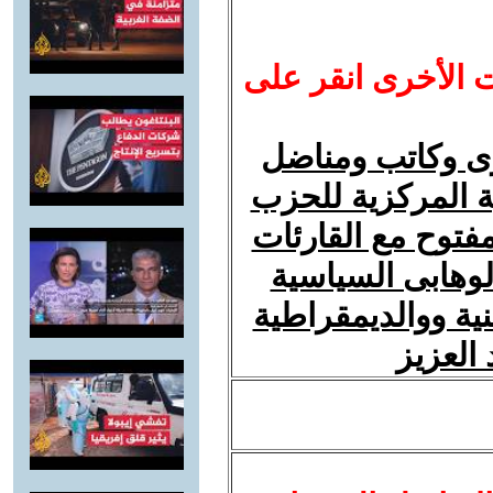
ت الأخرى انقر على
رى وكاتب ومناضل
 المركزية للحزب
فتوح مع القارئات
لوهابى السياسية
ة ووالديمقراطية
العزيز