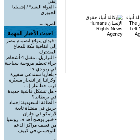
إنفي
-
العواء البعيد* / إشبيليا
الجبوري
المزيد.....
احدث الأخبار المهمة
-
فيدان يتوقع انضمام مصر
إلى اتفاقية مكة للدفاع
المشترك
-
البرازيل.. مقتل 4 أشخاص
جراء تحطم مروحية سياحية
في ريو دي جا ...
-
بلغاريا تستدعي سفيرة
أوكرانيا إثر انفجار مسيّرة
قرب خط غاز إ ...
-
هل تتشكل فاشية جديدة
في بريطانيا؟
-
الطاقة السعودية: إخماد
حريق في منشأة تابعة
لأرامكو في جازان ...
-
خبير يوضح أهداف روسيا
من قصف مراكز الدعم
اللوجستي في كييف