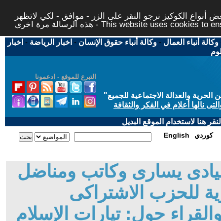
 أنواع الكوكيز نرجو النقر على الزر - موافق - لكي لاتظهر
This website uses cookies to ensure you ge
وكالة أنباء العمال
-
وكالة أنباء حقوق الإنسان
-
اخبار الرياضة
-
اخبار
لوم
التبرع للموقع - ادعمونا
حرية والعدالة الاجتماعية للجميع
"
تى نالها أعلام في الفكر والثقافة
قر هنا لاستخدام الموقع البديل
كوردي
English
قيادى يسارى وكاتب ومناضل
ة للحزب الاشتراكى
لقراء حول: تيارات الإسلام