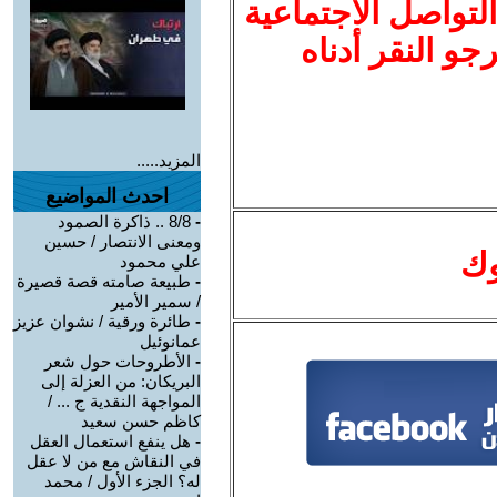
لتواصل الاجتماعية
نرجو النقر أدناه
المزيد.....
احدث المواضيع
-
8/8 .. ذاكرة الصمود
ومعنى الانتصار / حسين
وك
علي محمود
-
طبيعة صامته قصة قصيرة
/ سمير الأمير
-
طائرة ورقية / نشوان عزيز
عمانوئيل
-
الأطروحات حول شعر
البريكان: من العزلة إلى
المواجهة النقدية ج ... /
كاظم حسن سعيد
-
هل ينفع استعمال العقل
في النقاش مع من لا عقل
له؟ الجزء الأول / محمد