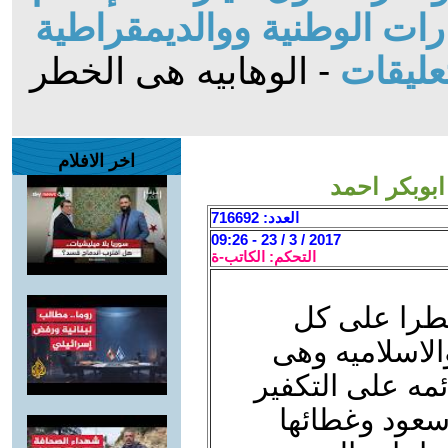
ات الوطنية ووالديمقراطية
عليقات
- الوهابيه هى الخطر
اخر الافلام
ابوبكر احمد
العدد: 716692
2017 / 3 / 23 - 09:26
التحكم: الكاتب-ة
طرا على كل
الاسلاميه وهى
مه على التكفير
 سعود وغطائها