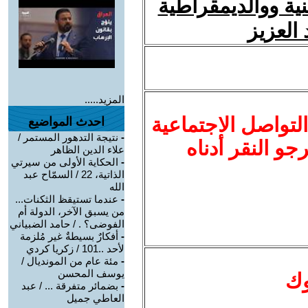
ة ووالديمقراطية
العزيز
المزيد.....
لتواصل الاجتماعية
احدث المواضيع
-
نتيجة التدهور المستمر /
نرجو النقر أدناه
علاء الدين الظاهر
-
الحكاية الأولى من سيرتي
الذاتية، 22 / السمّاح عبد
الله
-
عندما تستيقظ الثكنات...
من يسبق الآخر، الدولة أم
الفوضى؟ . / حامد الضبياني
-
أفكارٌ بسيطةٌ غير مُلزمة
لأحد ..101 / زكريا كردي
-
مئة عام من المونديال /
يوسف المحسن
وك
-
بضمائر متفرقة ... / عبد
العاطي جميل