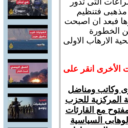
اعات التى تدور
مذهبى فتنظيم
ها فبعد ان اصبحت
ن الخطورة
ية الارهاب الاولى
ت الأخرى انقر على
رى وكاتب ومناضل
 المركزية للحزب
فتوح مع القارئات
لوهابى السياسية