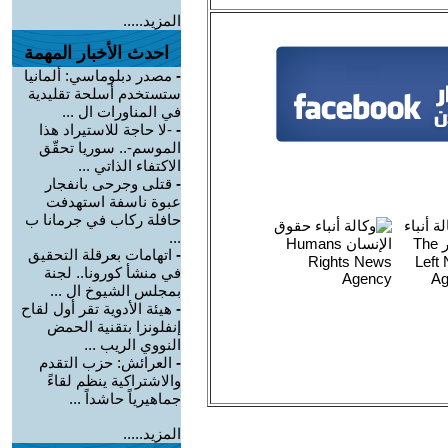
المزيد.....
احدث الأخبار المهمة
-
مصدر دبلوماسي: ألمانيا
ستستخدم أسلحة تقليدية
في المناورات ال ...
-
-لا حاجة للاستيراد هذا
الموسم-.. سوريا تحقّق
الاكتفاء الذاتي ...
-
قتلى وجرحى بانفجار
عبوة ناسفة استهدفت
حافلة ركاب في جرمانا ب
...
-
اتهامات بعرقلة التحقيق
في منشأ كورونا.. لجنة
بمجلس الشيوخ ال ...
-
هيئة الأدوية تقر أول لقاح
إنفلونزا بتقنية الحمض
النووي الريب ...
-
العرائش: حزب التقدم
والاشتراكية ينظم لقاءً
جماهيرياً حاشداً ...
المزيد.....