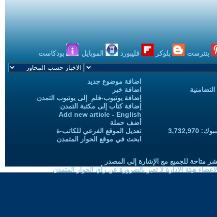
بنترست
بلوكر
فليبورد
الموبايل
بودكاست
اضافة موضوع جديد
التضامنية
اضافة خبر
إضافة يوتيوب-فلم إلى يوتيوب التمدن
إضافة كتاب إلى مكتبة التمدن
Add new article - English
أضف حملة
3,732,97
تعديل الموقع الفرعي للكاتب-ة
ابحث في موقع الحوار المتمدن
شر متاحة للجميع مع الإشارة إلى المصدر
ضاء هيئة الادارة لا تعبر بالضرورة عن رأي الحوار المتمدن