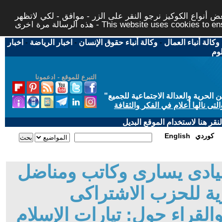
 أنواع الكوكيز نرجو النقر على الزر - موافق - لكي لاتظهر
This website uses cookies to ensure you ge
وكالة أنباء العمال
-
وكالة أنباء حقوق الإنسان
-
اخبار الرياضة
-
اخبار
لوم
التبرع للموقع - ادعمونا
حرية والعدالة الاجتماعية للجميع
"
تى نالها أعلام في الفكر والثقافة
قر هنا لاستخدام الموقع البديل
كوردي
English
قيادى يسارى وكاتب ومناضل
ة للحزب الاشتراكى
لقراء حول: تيارات الإسلام