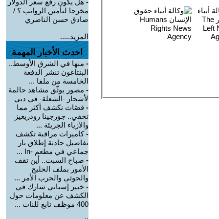
-
هل يكون رفع سعر الدولار
مخرجا لتأمين الرواتب ؟ /
صادق حسن الناصري
المزيد.....
احدث الأخبار المهمة
-
منها في الشرق الأوسط..
البنتاغون تنشر الدفعة
الخامسة من ملفا ...
-
مصور يوثّق مشاهد حالمة
لأشجار -الشعلة- في دبي
-
قصّات تكشف أكثر مما
تخفي.. جورجينا رودريغيز
والأزياء الجريئة ...
-
كاميرات مراقبة تكشف
تفاصيل حادثة إطلاق نار
جماعي في مطعم -In ...
-
صباح السبت.. أين تقف
الأمور بملف الخليج
والحوثي والحرب الأمر ...
-
خبير إسباني شارك في
الكشف عن معلومات حول
400 موظف تابع للنات ...