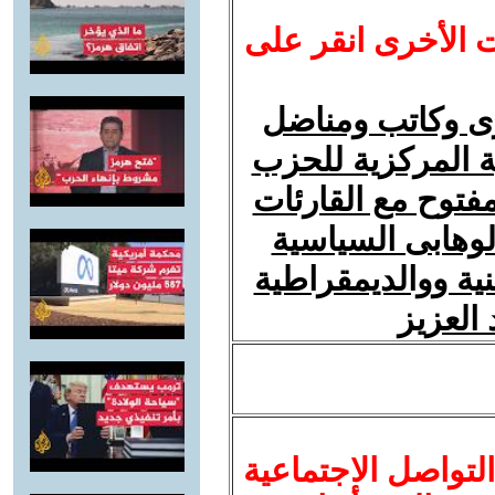
ت الأخرى انقر على
رى وكاتب ومناضل
 المركزية للحزب
فتوح مع القارئات
لوهابى السياسية
ة ووالديمقراطية
العزيز
لتواصل الاجتماعية