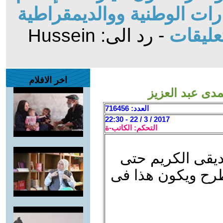
ات الوطنية ووالديمقراطية
عليقات
- رد الى: Hussein
اخر الافلام
العدد: 716456
2017 / 3 / 22 - 22:30
التحكم: الكاتب-ة
يقى الكريم حتى
تطرح ويكون هذا فى