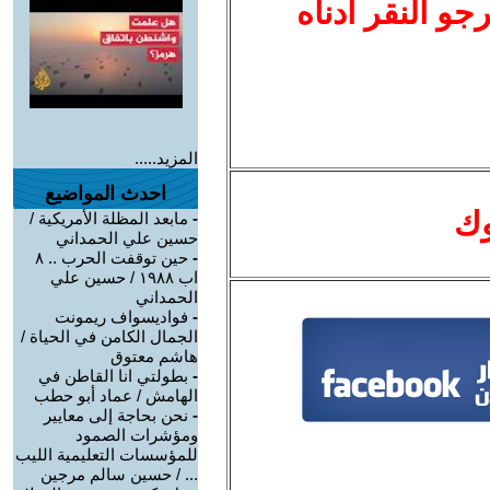
نرجو النقر أدناه
المزيد.....
احدث المواضيع
وك
-
مابعد المظلة الأمريكية /
حسين علي الحمداني
-
حين توقفت الحرب .. ٨
اب ١٩٨٨ / حسين علي
الحمداني
-
فواديسواف ريمونت
الجمال الكامن في الحياة /
هاشم معتوق
-
بطولتي انا القاطن في
الهامش / عماد أبو حطب
-
نحن بحاجة إلى معايير
ومؤشرات الصمود
للمؤسسات التعليمية الليب
... / حسين سالم مرجين