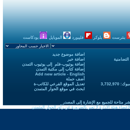
بنترست
بلوكر
فليبورد
الموبايل
بودكاست
اضافة موضوع جديد
التضامنية
اضافة خبر
إضافة يوتيوب-فلم إلى يوتيوب التمدن
إضافة كتاب إلى مكتبة التمدن
Add new article - English
أضف حملة
3,732,97
تعديل الموقع الفرعي للكاتب-ة
ابحث في موقع الحوار المتمدن
شر متاحة للجميع مع الإشارة إلى المصدر
ضاء هيئة الادارة لا تعبر بالضرورة عن رأي الحوار المتمدن