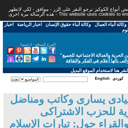
 أنواع الكوكيز نرجو النقر على الزر - موافق - لكي لاتظهر
This website uses cookies to ensure you ge
وكالة أنباء العمال
-
وكالة أنباء حقوق الإنسان
-
اخبار الرياضة
-
اخبار
لوم
التبرع للموقع - ادعمونا
حرية والعدالة الاجتماعية للجميع
"
تى نالها أعلام في الفكر والثقافة
قر هنا لاستخدام الموقع البديل
كوردي
English
قيادى يسارى وكاتب ومناضل
ة للحزب الاشتراكى
لقراء حول: تيارات الإسلام