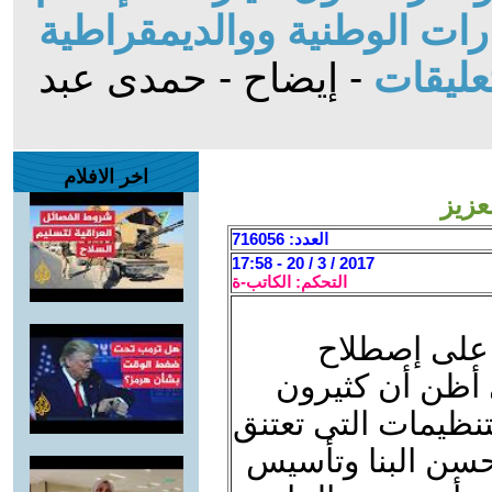
ات الوطنية ووالديمقراطية
عليقات
- إيضاح - حمدى عبد
اخر الافلام
عزيز
العدد: 716056
2017 / 3 / 20 - 17:58
التحكم: الكاتب-ة
 على إصطلاح
ى أظن أن كثيرون
نظيمات التى تعتنق
حسن البنا وتأسيس