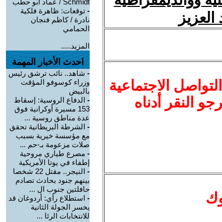
Schmidt / عماد أبو حطب
-
توقعات: ظاهرة فلكية
العزيز
نادرة / كاظم فنجان
الحمامي
المزيد.....
احدث الأخبار المهمة
-
شاهد.. نائب ترشق رئيس
لتواصل الاجتماعية
وزراء كوسوفو المؤقت
بالبيض
نرجو النقر أدناه
-
الدفاع الروسية: إسقاط
153 مسيرة أوكرانية فوق
عدة مناطق روسية ...
-
الشرطة البريطانية تحقق
مع مؤسسة خيرية بسبب
صلات مزعومة بـ-حم ...
-
مصرع طياري مروحية
إطفاء في يوتا الأمريكية
-
النيجر.. مقتل 22 شخصا
بينهم جنود بحادث تصادم
حافلتين جنوب ال ...
وك
-
استطلاع رأي: أردوغان قد
يخسر الجولة الثانية
للانتخابات الرئا ...