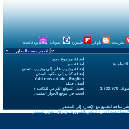
بنترست
بلوكر
فليبورد
الموبايل
بودكاست
اضافة موضوع جديد
التضامنية
اضافة خبر
إضافة يوتيوب-فلم إلى يوتيوب التمدن
إضافة كتاب إلى مكتبة التمدن
Add new article - English
أضف حملة
3,732,97
تعديل الموقع الفرعي للكاتب-ة
ابحث في موقع الحوار المتمدن
شر متاحة للجميع مع الإشارة إلى المصدر
ضاء هيئة الادارة لا تعبر بالضرورة عن رأي الحوار المتمدن