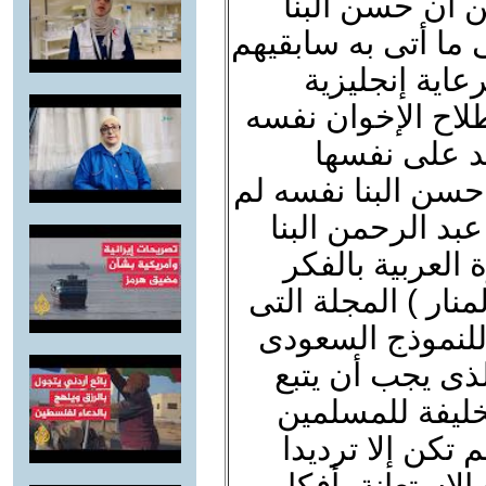
 أن حسن البنا
 ما أتى به سابقيهم
اية إنجليزية
اح الإخوان نفسه
د على نفسها
حسن البنا نفسه لم
عبد الرحمن البنا
 العربية بالفكر
نار ) المجلة التى
للنموذج السعودى
الذى يجب أن يتبع
كخليفة للمسلمين
تكن إلا ترديدا
الإستعانة بأفكار