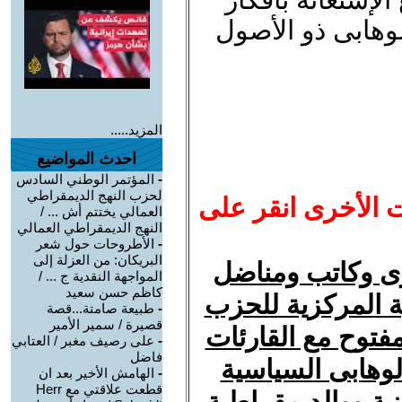
لوهابى ذو الأصول
المزيد.....
احدث المواضيع
-
المؤتمر الوطني السادس
لحزب النهج الديمقراطي
ت الأخرى انقر على
العمالي يختتم أش ... /
النهج الديمقراطي العمالي
-
الأطروحات حول شعر
البريكان: من العزلة إلى
رى وكاتب ومناضل
المواجهة النقدية ج ... /
كاظم حسن سعيد
 المركزية للحزب
-
طبيعة صامتة...قصة
قصيرة / سمير الأمير
فتوح مع القارئات
-
على رصيف مغبر / العتابي
فاضل
لوهابى السياسية
-
الهامش الأخير بعد ان
قطعت علاقتي مع Herr
ة ووالديمقراطية