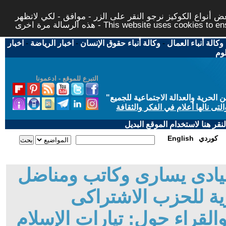
 أنواع الكوكيز نرجو النقر على الزر - موافق - لكي لاتظهر
This website uses cookies to ensure you ge
وكالة أنباء العمال
-
وكالة أنباء حقوق الإنسان
-
اخبار الرياضة
-
اخبار
لوم
التبرع للموقع - ادعمونا
حرية والعدالة الاجتماعية للجميع
"
تى نالها أعلام في الفكر والثقافة
قر هنا لاستخدام الموقع البديل
كوردي
English
قيادى يسارى وكاتب ومناضل
ة للحزب الاشتراكى
لقراء حول: تيارات الإسلام