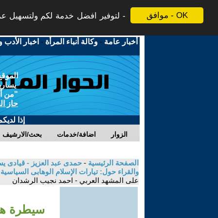
موافق - OK
لتوفير افضل خدمة لكم ولتسهيل عملي
أخبار عامة
-
وكالة أنباء المرأة
-
اخبار الأدب و
الموقع
يسارية
"من أج
حاز ال
إذا لديك
الزوار
اضافة/خدمات
بحث/الارشيف
الصفحة الرئيسية
-
حمدى عبد العزيز - قيادى ي
والقراء حول: تيارات الإسلام الوهابى السياسية
على المشهد العربي - احمد نجيب الرشدان
سيطرة هذه