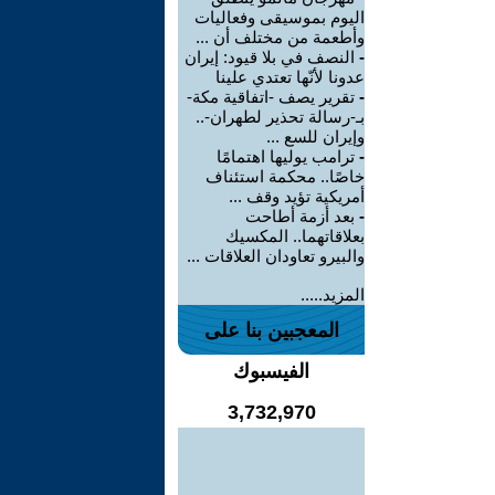
اليوم بموسيقى وفعاليات
وأطعمة من مختلف أن ...
-
النصف في بلا قيود: إيران
عدونا لأنّها تعتدي علينا
-
تقرير يصف -اتفاقية مكة-
بـ-رسالة تحذير لطهران-..
وإيران للسع ...
-
ترامب يوليها اهتمامًا
خاصًا.. محكمة استئناف
أمريكية تؤيد وقف ...
-
بعد أزمة أطاحت
بعلاقاتهما.. المكسيك
والبيرو تعاودان العلاقات ...
المزيد.....
المعجبين بنا على
الفيسبوك
3,732,970