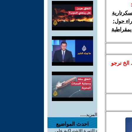
سكرتارية
راء حول:
يمقراطية
.. الخ نرجو
المزيد.....
احدث المواضيع
-
الثورة الاشتراكية على