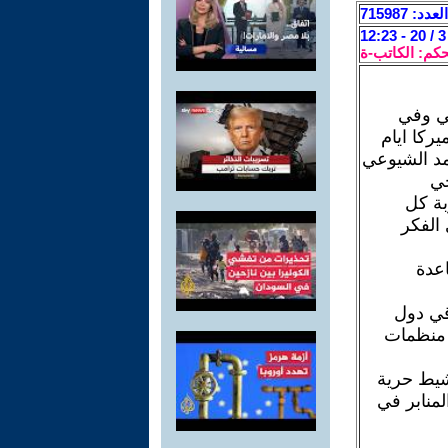
العدد: 715987
حكم: الكاتب-ة
بي وفي
يركا ايام
مد الشيوعي
حي
بة كل
الفكر
اعدة
قي دول
 منظمات
نشيط حرية
منابر في