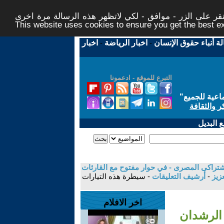
ر على الزر - موافق - لكي لاتظهر هذه الرسالة مرة اخرى -
This website uses cookies to ensure you get the best 
لة أنباء حقوق الإنسان
-
اخبار الرياضة
-
اخبار
التبرع للموقع - ادعمونا
اعية للجميع
"
ر والثقافة
 البديل
تراكى المصرى - في حوار مفتوح مع القارئات
عزيز
-
أرشيف التعليقات
- سيطرة هذه التيارات
اخر الافلام
الرشدان