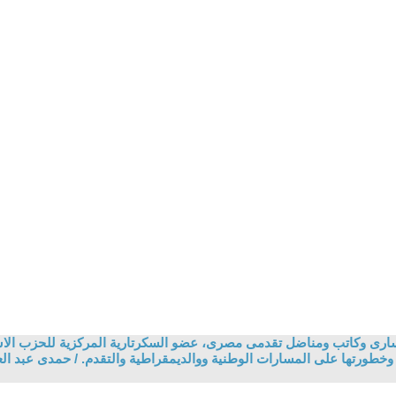
سارى وكاتب ومناضل تقدمى مصرى، عضو السكرتارية المركزية للحزب الاش
 وخطورتها على المسارات الوطنية ووالديمقراطية والتقدم. / حمدى عبد ال