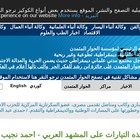
ة التصفح والنشر، الموقع يستخدم بعض أنواع الكوكيز نرجو النق
More info - المزيد
experience on our website
الفن
-
وكالة أنباء اليسار
-
وكالة أنباء العلمانية
-
وكالة أنباء العمال
-
وكا
الاقتصاد
-
اخبار الطب والعلوم
 الرئيسي لمؤسسة الحوار المتمدن
، علمانية، ديمقراطية، تطوعية وغير ربحية
ل مجتمع مدني علماني ديمقراطي حديث يضمن الحرية والعدالة الاجتم
حوار المتمدن على جائزة ابن رشد للفكر الحر والتى نالها أعلام في الفك
م مشاكل تقنية في تصفح الحوار المتمدن نرجو النقر هنا لاستخدام الموقع
كوردي
English
الاخبار
مراكز
الحوار المتمدن
سارى وكاتب ومناضل تقدمى مصرى، عضو السكرتارية المركزية للحزب الاش
 وخطورتها على المسارات الوطنية ووالديمقراطية والتقدم. / حمدى عبد ال
 التيارات على المشهد العربي - احمد نجيب 