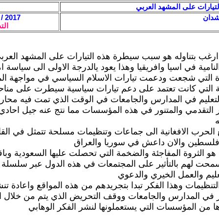
تيارات على المشهد العربي
شدان
2017 / 3 / 20 - 12:23
الت
ارغب بتناوله هو سبب سيطرة هذه التيارات على المشهد العر
النامية في اسيا وافريقيا وهذا يعود يالدرجة الاولى الى سياسة ام
دة التي شجعت ودعمت تيارات الاسلام السياسي في مواجهة ال
ة التي كانت تعتمد على دعم تيارات سياسية سيطرت على منا
عليم في المدارس والجامعات في الوقت الذي تمت فيه محار
التقدمي والمتنور في هذه المؤسسات مما نتج عنه جيل احادي 
ه
 الحرب الافغانية الى جماعات وتنظيمات مسلحة تتمثل في الق
سطين والان داعش في سوريا والعراق
ي هو الثروة المفاجئة والضخمة التي تحصلت عليها السعودية وبا
سمحت لهم بالتأثير على المجتمعات في هذه الدول عبر سلسلة
ليم والعمل الخيري والدعوي
لتنظيمات وهذا الفكر تبدا بتجريدهم من هذه المواقع واعادة ت
ير في المدارس والجامعات ووقف التحريض الذي يتم من خلال ال
ها من المؤسسات التي يستعملونها لنشر الفكر الوهابي