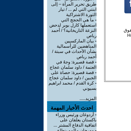
طريق تحرير المرأة – إلى
ابنتي التي لم ... / تيار
الثورة الاشتراكية
-
ما هي الحجج التي
استعملها كارل بوبر لدحض
النزعة التاريخانية؟ / أحمد
رباص
-
بيان الماركسيين
المناهضين للرأسمالية
بشأن الأحداث في سبتة /
أحمد رباص
-
قصة قصيرة: وجهٌ في
العتمة / داود سلمان عجاج
-
قصة قصيرة: حصاة على
الجبين / داود سلمان عجاج
-
كرة القدم / محمد ابراهيم
بسيوني
المزيد.....
احدث الأخبار المهمة
-
أردوغان ورئيس وزراء
باكستان يعلقان على
اتفاقية الدفاع المشتر ...
-
مهرجان مالمو ينطلق