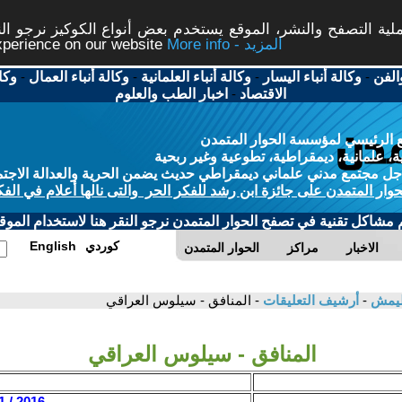
ة التصفح والنشر، الموقع يستخدم بعض أنواع الكوكيز نرجو النق
More info - المزيد
experience on our website
الفن
-
وكالة أنباء اليسار
-
وكالة أنباء العلمانية
-
وكالة أنباء العمال
-
وكا
الاقتصاد
-
اخبار الطب والعلوم
 الرئيسي لمؤسسة الحوار المتمدن
، علمانية، ديمقراطية، تطوعية وغير ربحية
ل مجتمع مدني علماني ديمقراطي حديث يضمن الحرية والعدالة الاجتم
حوار المتمدن على جائزة ابن رشد للفكر الحر والتى نالها أعلام في الفك
م مشاكل تقنية في تصفح الحوار المتمدن نرجو النقر هنا لاستخدام الموقع
كوردي
English
الاخبار
مراكز
الحوار المتمدن
إطيمش
-
أرشيف التعليقات
- المنافق - سيلوس العراقي
المنافق - سيلوس العراقي
ي
2016 / 11 / 18 - 13:03