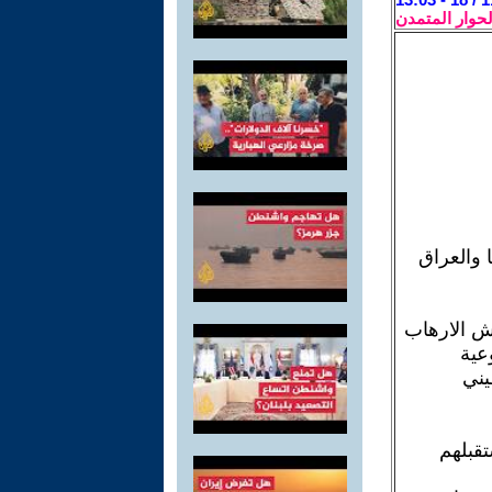
لحوار المتمدن
 والعراق
ش الارهاب
عية
يني
تقبلهم