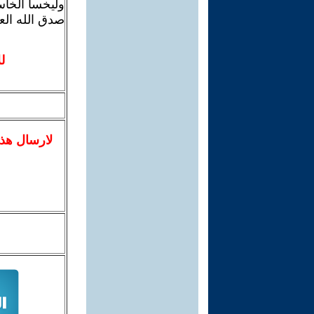
وليخسأ الخاس
صدق الله ال
ل
لا
رسال
هذ