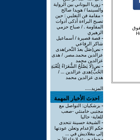
-
زوربا اليوناني بين الرواية
والسينما / هويدا صالح
-
مقامة فن التغلبي : حين
تصبح البراءة أذكى أدوات
المقاومة . / صباح حزمي
الزهيري
-
قصة قصيرة / أسماعيل
شاكر الرفاعي
-
نص(صَلِّ بعدَ النَّحر)هدى
عزالدين محمد.مصر. / هدى
عزالدين محمد
-
نص(لَا يَصْلُحُ الشُّعَرَاءُ لِلُعْبَةِ
الحُبِّ)هدى عزالدين ... /
هدى عزالدين محمد
المزيد.....
احدث الأخبار المهمة
-
بزشكيان: التواصل مع
مجتبى خامنئي -صعب
للغاية- حاليا
-
الشيخة حسينة تتحدى
حكم الإعدام وتعلن عودتها
إلى بنغلاديش في ...
-
خطة جريئة لإبقاء الأرض