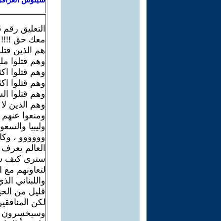
التعليق رقم 15
معك حق !!!! ف
هم الذين قتل
وهم قتلوا مليو
وهم قتلوا اك
وهم قتلوا ا
وهم قتلوا ال
وهم الذين لا
ومنعوا عنهم 
وليبيا والسعو
وووووو ، وكا
العالم يعرف 
سترى كيف سي
لتعاونهم مع 
واللبناني الذ
قليل من الحي
لكن المنافقي
وسيخسرون حت