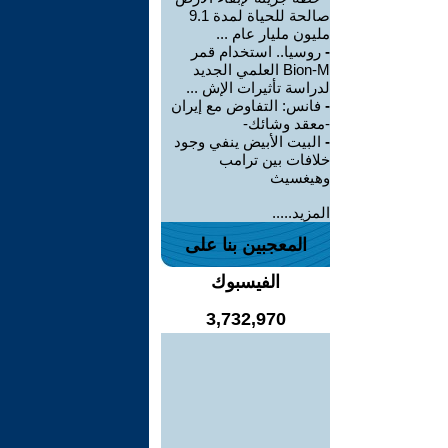
صالحة للحياة لمدة 9.1
مليون مليار عام ...
-
روسيا.. استخدام قمر
Bion-M العلمي الجديد
لدراسة تأثيرات الإش ...
-
فانس: التفاوض مع إيران
-معقد وشائك-
-
البيت الأبيض ينفي وجود
خلافات بين ترامب
وهيغسيث
المزيد.....
المعجبين بنا على
الفيسبوك
3,732,970