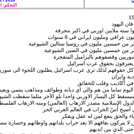
التحكم: ا
ان اليهود
وا ستة ملايين اوربي في اكبر محرقة
ن عراقي ومليون ايراني في 8 سنوات
ثر من خمسين مليون في روسيا ستالين الشيوعية
كثر من خمسين مليون في الصين الشيوعية
سوريين وقصفوهم بالبراميل المتفجرة
 يعترفون بحقوق عرب اسرائيل
كل حقوقهم لذلك ترى عرب اسرائيل يطلبون اللجوء الى سوريا
دية وايران
في أكاذيب وقلب للحقائق
اليوم تماما من هم والى اي ديانة وطوائف ومذاهب ينتمي ويعي
سقط كل اليسار الاوربي واحدا تلو الآخر مثلما سقطت الشيو
الدول الاسلامية مصدر الارهاب (العالمي) ومنه الارهاب الفلسط
ي أصبح أُسّ الخراب في العالم الغربي الحر
اء والحق ينفع لمن له عقل ويفكر
ن لا يتركون نفاقهم الا بعد خراب بلدانهم واوطانهم وخسارة مس
ى الذي بين ايديهم