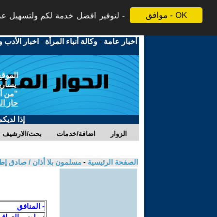
موافق - OK
لتوفير افضل خدمة لكم ولتسهيل عملي
أخبار عامة
-
وكالة أنباء المرأة
-
اخبار الأدب و
الموقع
يسارية
"من أج
حاز ال
إذا لديك
الزوار
اضافة/خدمات
بحث/الارشيف
الصفحة الرئيسية
-
مسلمون بلا أذان / صادق 
- المنافق
سيلوس العراق