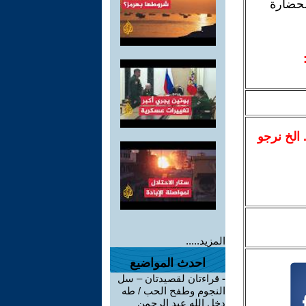
لحضارة
.. الخ نرجو
المزيد.....
احدث المواضيع
-
قراءتان لقصيدتان – سل
النجوم وطفح الحب / طه
دخل الله عبد الرحمن