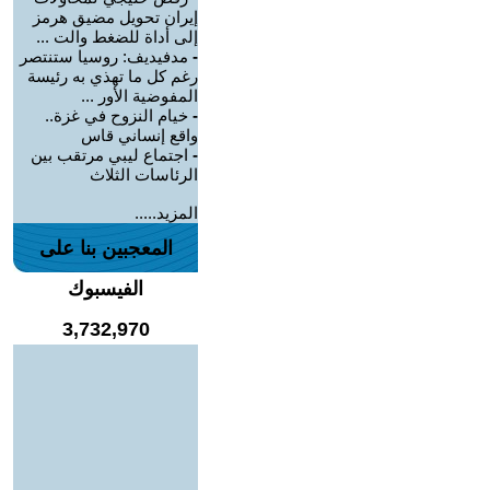
إيران تحويل مضيق هرمز
إلى أداة للضغط والت ...
-
مدفيديف: روسيا ستنتصر
رغم كل ما تهذي به رئيسة
المفوضية الأور ...
-
خيام النزوح في غزة..
واقع إنساني قاس
-
اجتماع ليبي مرتقب بين
الرئاسات الثلاث
المزيد.....
المعجبين بنا على
الفيسبوك
3,732,970