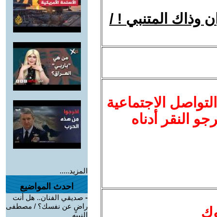
 وذاك المتنبي ! /
لتواصل الاجتماعية
نرجو النقر أدناه
المزيد.....
احدث المواضيع
-
صديقي الفنان.. هل أنت
راضٍ عن نفسك؟ / مصطفى
وك
النبيه