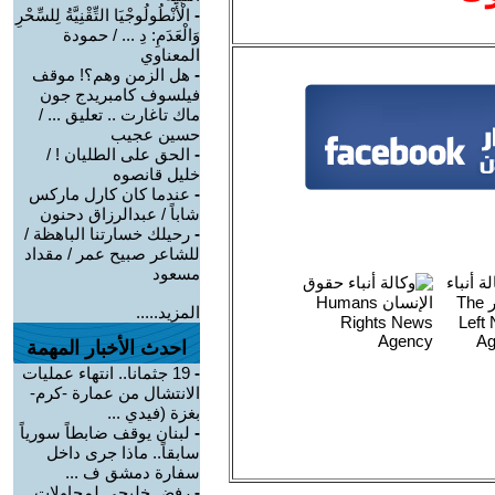
-
الْأَنْطُولُوجْيَا التِّقْنِيَّةُ لِلسِّحْرِ
وَالْعَدَمِ: دِ ... / حمودة
المعناوي
-
هل الزمن وهم؟! موقف
فيلسوف كامبريدج جون
ماك تاغارت .. تعليق ... /
حسين عجيب
-
الحق على الطليان ! /
خليل قانصوه
-
عندما كان كارل ماركس
شاباً / عبدالرزاق دحنون
-
رحيلك خسارتنا الباهظة /
للشاعر صبيح عمر / مقداد
مسعود
المزيد.....
احدث الأخبار المهمة
-
19 جثمانا.. انتهاء عمليات
الانتشال من عمارة -كرم-
بغزة (فيدي ...
-
لبنان يوقف ضابطاً سورياً
سابقاً.. ماذا جرى داخل
سفارة دمشق ف ...
-
رفض خليجي لمحاولات