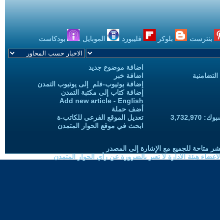
بنترست
بلوكر
فليبورد
الموبايل
بودكاست
اضافة موضوع جديد
التضامنية
اضافة خبر
إضافة يوتيوب-فلم إلى يوتيوب التمدن
إضافة كتاب إلى مكتبة التمدن
Add new article - English
أضف حملة
3,732,97
تعديل الموقع الفرعي للكاتب-ة
ابحث في موقع الحوار المتمدن
شر متاحة للجميع مع الإشارة إلى المصدر
ضاء هيئة الادارة لا تعبر بالضرورة عن رأي الحوار المتمدن