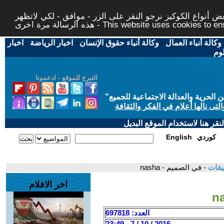
 أنواع الكوكيز نرجو النقر على الزر - موافق - لكي لاتظهر
This website uses cookies to ensure you ge
وكالة أنباء العمال
-
وكالة أنباء حقوق الإنسان
-
اخبار الرياضة
-
اخبار
لوم
التبرع للموقع - ادعمونا
حرية والعدالة الاجتماعية للجميع
"
تى نالها أعلام في الفكر والثقافة
قر هنا لاستخدام الموقع البديل
كوردي
English
يقات
- في الصميم - nasha
اخر الافلام
العدد: 697818
2016 / 10 / 7 - 23:49