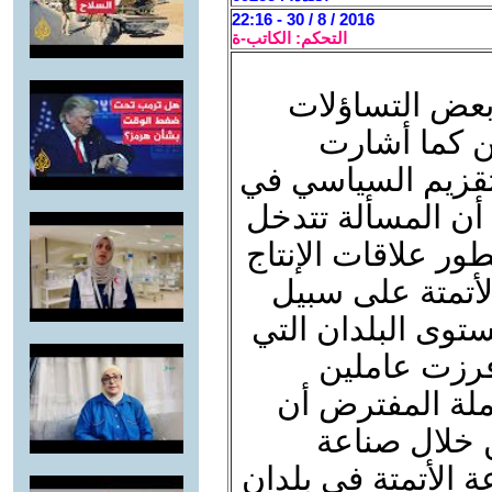
2016 / 8 / 30 - 22:16
التحكم: الكاتب-ة
عض التساؤلات
ن كما أشارت
ز تقزيم السياسي في
 أن المسألة تتدخل
ور علاقات الإنتاج
أتمتة على سبيل
ستوى البلدان التي
رزت عاملين
ملة المفترض أن
 خلال صناعة
ة الأتمتة في بلدان