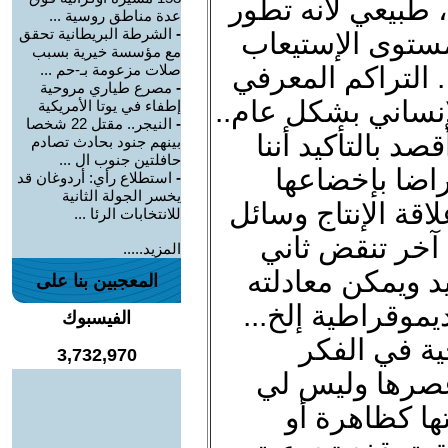
 طبيعي لأنه تطور
عدة مناطق روسية ...
-
الشرطة البريطانية تحقق
ستوى الإستيعاب
مع مؤسسة خيرية بسبب
. التراكم المعرفي
صلات مزعومة بـ-حم ...
-
مصرع طياري مروحية
إنساني بشكل عام..
إطفاء في يوتا الأمريكية
-
النيجر.. مقتل 22 شخصا
د بالتأكيد أننا
بينهم جنود بحادث تصادم
حافلتين جنوب ال ...
راضا بإخضاعها
-
استطلاع رأي: أردوغان قد
يخسر الجولة الثانية
قة الإنتاج وسائل
للانتخابات الرئا ...
 آخر تنقض ثاني
المزيد.....
د ويمكن معادلته
المعجبين بنا على
يموقراطية إلخ...
الفيسبوك
ية في الفكر
3,732,970
صرها وليس لي
ها كظاهرة أو