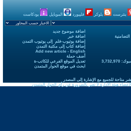
بنترست
بلوكر
فليبورد
الموبايل
بودكاست
اضافة موضوع جديد
التضامنية
اضافة خبر
إضافة يوتيوب-فلم إلى يوتيوب التمدن
إضافة كتاب إلى مكتبة التمدن
Add new article - English
أضف حملة
3,732,97
تعديل الموقع الفرعي للكاتب-ة
ابحث في موقع الحوار المتمدن
شر متاحة للجميع مع الإشارة إلى المصدر
ضاء هيئة الادارة لا تعبر بالضرورة عن رأي الحوار المتمدن