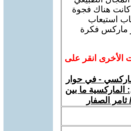
كانت هناك فجوة
اب استيعاب
ر ماركس فكرة
ت الأخرى انقر على
ماركسي - في حوار
 الماركسية ما بين
 ثامر الصفار