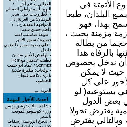
ع الأتمتة في
العمالي يختتم أش ... /
النهج الديمقراطي العمالي
يع البلدان، طبعا
-
الأطروحات حول شعر
البريكان: من العزلة إلى
سمح بهذا، فهو
المواجهة النقدية ج ... /
كاظم حسن سعيد
أزمة مزمنة بحيث ،
-
طبيعة صامتة...قصة
قصيرة / سمير الأمير
حجما من بطالة
-
على رصيف مغبر / العتابي
فاضل
نها بالرفاه هذا
-
الهامش الأخير بعد ان
ن أن ندخل بخصوص
قطعت علاقتي مع Herr
Schmidt / عماد أبو حطب
 حيث لا يمكن
-
توقعات: ظاهرة فلكية
نادرة / كاظم فنجان
أجور على كل
الحمامي
عي يستوعبه( لو
المزيد.....
ي بعض الدول
احدث الأخبار المهمة
-
شاهد.. نائب ترشق رئيس
لمية يفترض تحولا
وزراء كوسوفو المؤقت
بالبيض
، وبالتالي يفترض
-
الدفاع الروسية: إسقاط
153 مسيرة أوكرانية فوق