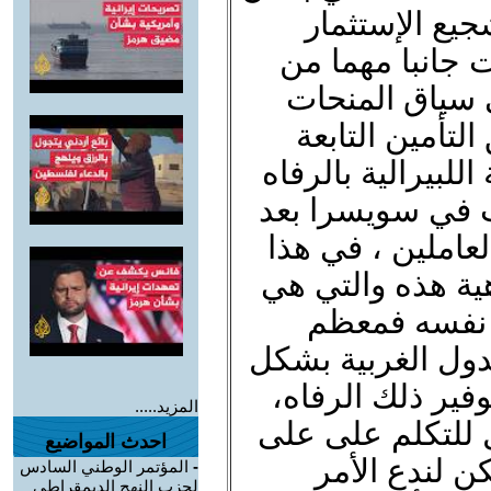
ع الإستثمار
 جانبا مهما من
ي سياق المنحات
التأمين التابعة
اللبيرالية بالرفاه
ت في سويسرا بعد
لعاملين ، في هذا
هية هذه والتي هي
 نفسه فمعظم
لدول الغربية بشكل
وفير ذلك الرفاه،
المزيد.....
 للتكلم على على
احدث المواضيع
كن لندع الأمر
-
المؤتمر الوطني السادس
لحزب النهج الديمقراطي