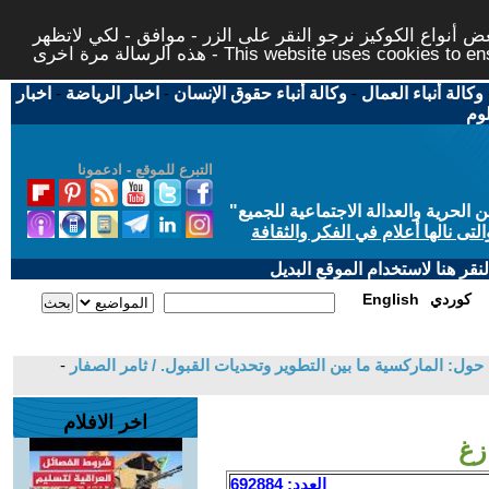
 أنواع الكوكيز نرجو النقر على الزر - موافق - لكي لاتظهر
This website uses cookies to ensure you ge
وكالة أنباء العمال
-
وكالة أنباء حقوق الإنسان
-
اخبار الرياضة
-
اخبار
لوم
التبرع للموقع - ادعمونا
حرية والعدالة الاجتماعية للجميع
"
تى نالها أعلام في الفكر والثقافة
قر هنا لاستخدام الموقع البديل
كوردي
English
ول: الماركسية ما بين التطوير وتحديات القبول. / ثامر الصفار
-
اخر الافلام
زغ
العدد: 692884