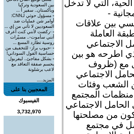
 الحية، التي لا تدخل
بين السعودية وتركيا
وباكستان.. سفير أ ...
جانية -
-
مسؤول حوثي لـCNN:
يسي بين علاقات
أوامر شن عمليات ضد
السعوديين لا تأتي من إي ...
طبقة العاملة
-
-ركضت لأنني كنت أعرف
أنني سأموت-.. مسيّرات
مل الاجتماعي
روسية تطارد المسع ...
-
-حبوب براز- للتخفيف من
لذي اطرحه هو بين
حساسية الفول السوداني!
-
بشكل مفاجئ.. ليفربول
كل مع (ظروف
يحسم صفقة التعاقد مع
لاعب برشلونة
لحامل الاجتماعي
المزيد.....
من الشعب وفئات
المعجبين بنا على
 منظمات المجتمع
الفيسبوك
ي الحامل الاجتماعي
3,732,970
كون من مصلحتها
ل في مجتمع