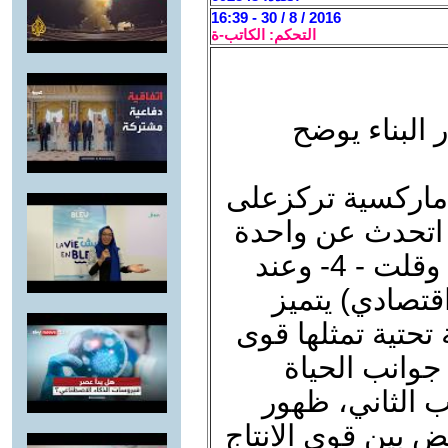
2016 / 8 / 30 - 16:39
التحكم: الكاتب-ة
 البناء يوضح
ماركسية تركزعلى
ا اتحدث عن واحدة
من اساسيات النظرية الماركسية وقلت - 4- وعند
قتصادي) يتميز
 تحتية تمثلها قوى
 جوانب الحياة
نب الثاني، ظهور
قض بين قوى الانتاج