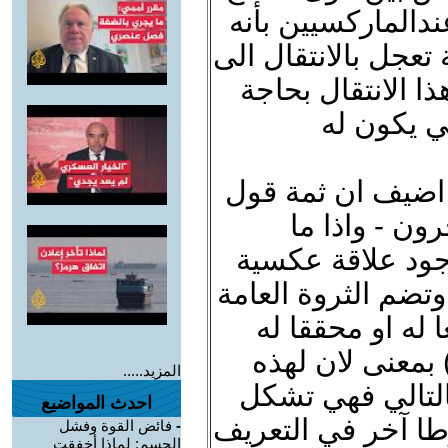
ندالماركسيين بأنه
تعجل بالانتقال الى
ا الانتقال بحاجة
ي يكون له
اضيف ان ثمة قول
ون - واذا ما
جود علاقة عكسية
وتضم الثروة العامة
ا له او محققا له
سعادة ( لاودرديل 1759- 1839) بمعنى لان لهذه
المزيد.....
بالتالي فهي تشكل
احدث المواضيع
ا آخر في التعريف
-
فائض القوة وفشل
الحسم: لماذا أخفقت