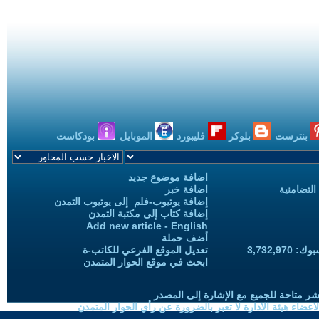
بنترست
بلوكر
فليبورد
الموبايل
بودكاست
اضافة موضوع جديد
التضامنية
اضافة خبر
إضافة يوتيوب-فلم إلى يوتيوب التمدن
إضافة كتاب إلى مكتبة التمدن
Add new article - English
أضف حملة
3,732,97
تعديل الموقع الفرعي للكاتب-ة
ابحث في موقع الحوار المتمدن
شر متاحة للجميع مع الإشارة إلى المصدر
ضاء هيئة الادارة لا تعبر بالضرورة عن رأي الحوار المتمدن