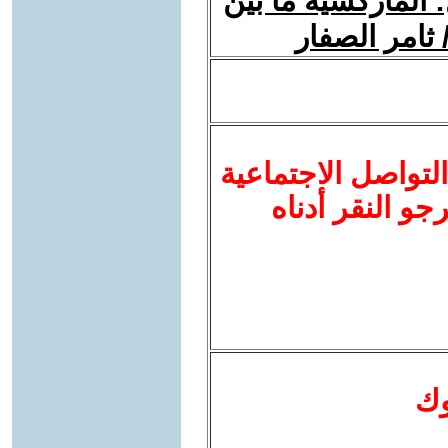
 الماركسية ما بين
 ثامر الصفار
لتواصل الاجتماعية
نرجو النقر أدناه
وك