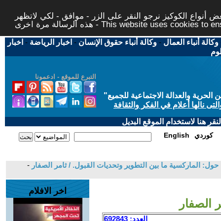
 أنواع الكوكيز نرجو النقر على الزر - موافق - لكي لاتظهر
This website uses cookies to ensure you ge
وكالة أنباء العمال
-
وكالة أنباء حقوق الإنسان
-
اخبار الرياضة
-
اخبار
لوم
التبرع للموقع - ادعمونا
حرية والعدالة الاجتماعية للجميع
"
تى نالها أعلام في الفكر والثقافة
قر هنا لاستخدام الموقع البديل
كوردي
English
ول: الماركسية ما بين التطوير وتحديات القبول. / ثامر الصفار
-
اخر الافلام
 الصفار
العدد: 692843