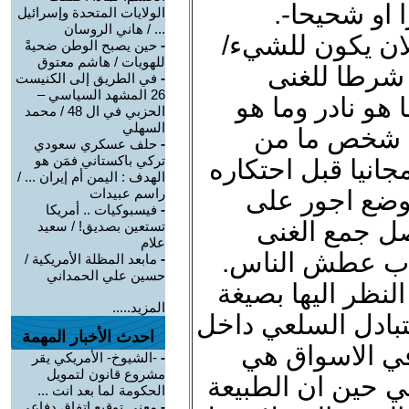
 او شحيحا-.
الولايات المتحدة وإسرائيل
... / هاني الروسان
ان يكون للشيء/
-
حين يصبح الوطن ضحيةً
للهويات / هاشم معتوق
ي شرطا للغنى
-
في الطريق إلى الكنيست
26 المشهد السياسي –
 هو نادر وما هو
الحزبي في ال 48 / محمد
السهلي
ن شخص ما من
-
حلف عسكري سعودي
تركي باكستاني فمَن هو
جانيا قبل احتكاره
الهدف : اليمن أم إيران ... /
وضع اجور على
راسم عبيدات
-
فيسبوكيات .. أمريكا
اصل جمع الغنى
تستعين بصديق! / سعيد
علام
اب عطش الناس.
-
مابعد المظلة الأمريكية /
حسين علي الحمداني
لنظر اليها بصيغة
المزيد.....
تبادل السلعي داخل
احدث الأخبار المهمة
 في الاسواق هي
-
-الشيوخ- الأمريكي يقر
مشروع قانون لتمويل
 حين ان الطبيعة
الحكومة لما بعد انت ...
-
معنى توقيع اتفاق دفاعي