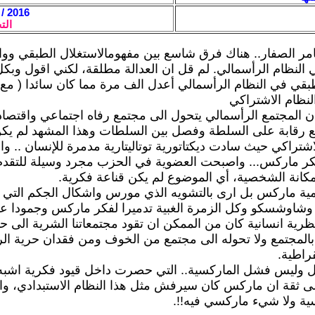
2016 / 8 / 29 - 18:35
الت
امر الصفار.. هناك فرق شاسع بين مفهومالاستغلال الطبقي ووا
ي النظام الرأسمالي. لم قل ان العدالة مطلقة، لكني اقول وب
طبقي في النظام الرأسمالي أعدل الف مرة مما كان سائدا ( مع
لنظام الاشتراكي
ن المجتمع الرأسمالي يتحول الى مجتمع رفاه اجتماعي واقتصا
 رقابة على السلطة وفصل بين السلطات وهذا المشهد لم يكن
شتراكي حيث سادت ديكتاتورية توتاليتارية مدمرة للإنسان .. وا
كر ماركس... واصبحت العضوية في الحزب مجرد وسيلة للتقدم
كانة الشخصية، أي الموضوع لم يكن قناعة فكرية.
اهمية ماركس بل ارى بالتشويه الذي مورس واشكال الجكم الت
وشاوشسكو وكل الزمرة الغبية تدميرا لفكر ماركس وجمودا عقا
ظرية انسانية كان من الممكن ان تقود مجتمعاتنا الشرية الى حي
المجتمع ولا تحوله الى مجتمع من الخوف ومن فقدان حرية ال
راطية.
ل وليس فشل الماركسية.. التي حصرت داخل قيود فكرية اشبه 
على ثقة ان ماركس كان سيرفش مثل هذا النظام الاستبدادي، وال
ية ولا شيء ماركسي فيه!!.