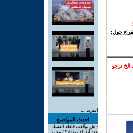
قراء حول:
.. الخ نرجو
المزيد.....
احدث المواضيع
-
هل توقّفت قافلة الفساد
عند أطراف بغداد؟ / محمد