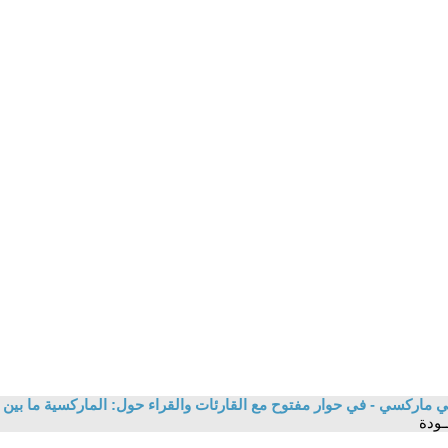
ي ماركسي - في حوار مفتوح مع القارئات والقراء حول: الماركسية ما بين ا
ــودة