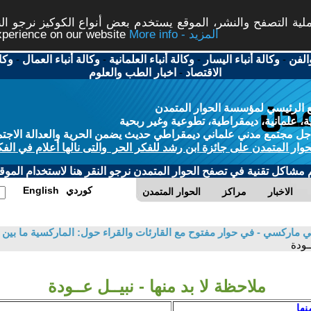
ة التصفح والنشر، الموقع يستخدم بعض أنواع الكوكيز نرجو النق
More info - المزيد
experience on our website
الفن
-
وكالة أنباء اليسار
-
وكالة أنباء العلمانية
-
وكالة أنباء العمال
-
وكا
الاقتصاد
-
اخبار الطب والعلوم
 الرئيسي لمؤسسة الحوار المتمدن
، علمانية، ديمقراطية، تطوعية وغير ربحية
ل مجتمع مدني علماني ديمقراطي حديث يضمن الحرية والعدالة الاجتم
حوار المتمدن على جائزة ابن رشد للفكر الحر والتى نالها أعلام في الفك
م مشاكل تقنية في تصفح الحوار المتمدن نرجو النقر هنا لاستخدام الموقع
كوردي
English
الاخبار
مراكز
الحوار المتمدن
ي ماركسي - في حوار مفتوح مع القارئات والقراء حول: الماركسية ما بين ا
ــودة
ملاحظة لا بد منها - نبيــل عــودة
نها