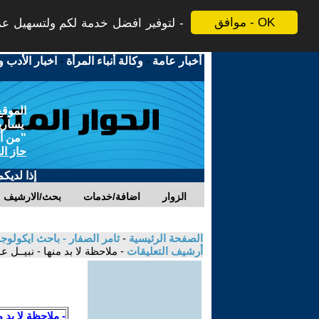
موافق - OK
لتوفير افضل خدمة لكم ولتسهيل عملي
أخبار عامة
-
وكالة أنباء المرأة
-
اخبار الأدب و
الموقع
يسارية
"من أج
حاز ال
إذا لديك
الزوار
اضافة/خدمات
بحث/الارشيف
الصفحة الرئيسية
-
ثامر الصفار - باحث ايكولوج
أرشيف التعليقات
- ملاحظة لا بد منها - نبيــل ع
- ملاحظة لا بد م