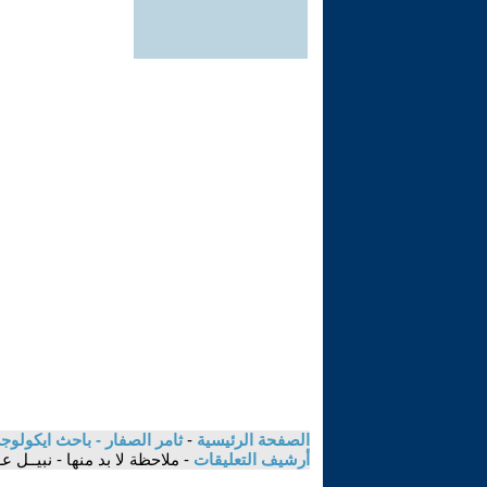
الصفحة الرئيسية
-
ثامر الصفار - باحث ايكولوج
أرشيف التعليقات
- ملاحظة لا بد منها - نبيــل ع