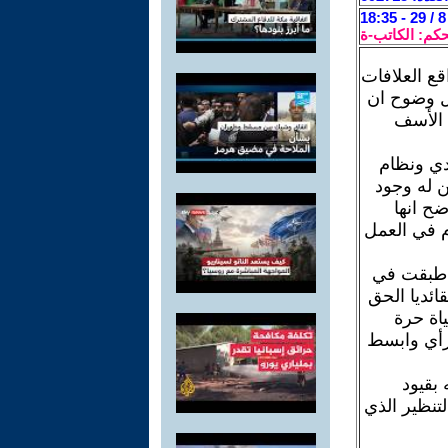
حكم: الكاتب-ة
قع العلافات
كل وضوح ان
 الأسف
دي ونظام
 له وجود
ضح انها
 في العمل
ي طبقت في
ئديا الحق
اة حرة
رأي وابسط
بقيود
تنظير الذي