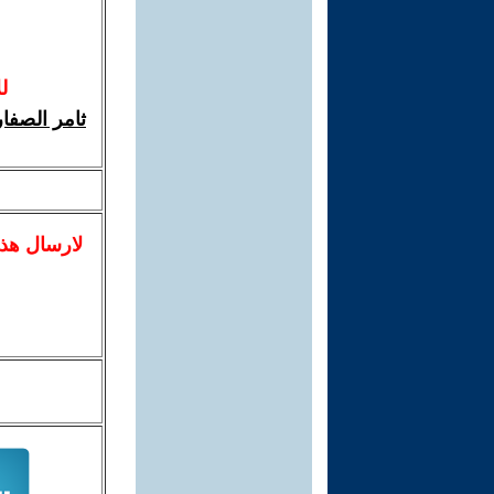
ل
ثامر الصفا
لا
رسال
هذ