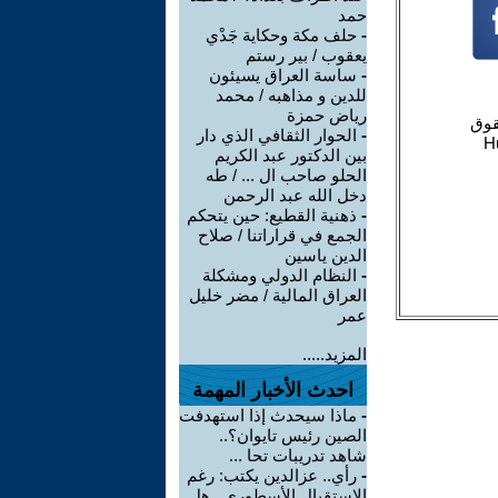
حمد
-
حلف مكة وحكاية جَدْي
يعقوب / بير رستم
-
ساسة العراق يسيئون
للدين و مذاهبه / محمد
رياض حمزة
-
الحوار الثقافي الذي دار
بين الدكتور عبد الكريم
الحلو صاحب ال ... / طه
دخل الله عبد الرحمن
-
ذهنية القطيع: حين يتحكم
الجمع في قراراتنا / صلاح
الدين ياسين
-
النظام الدولي ومشكلة
العراق المالية / مضر خليل
عمر
المزيد.....
احدث الأخبار المهمة
-
ماذا سيحدث إذا استهدفت
الصين رئيس تايوان؟..
شاهد تدريبات تحا ...
-
رأي.. عزالدين يكتب: رغم
الاستقبال الأسطوري.. هل