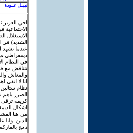
نبيــل عــودة
اخي العزيز ث
الاجتماعية ف
الاستغلال ال
الشديد) في ا
عندما نشهد ا
ديمقراطي مع
في النظام الا
تتناقض مع ف
والمعاش والم
انا لا انفي 
نظام ستالين 
الضرر باهم ن
كريمة ترقى ب
اشكال الديمق
من هنا الفش
الدين. وانا 
دمج بالماركس