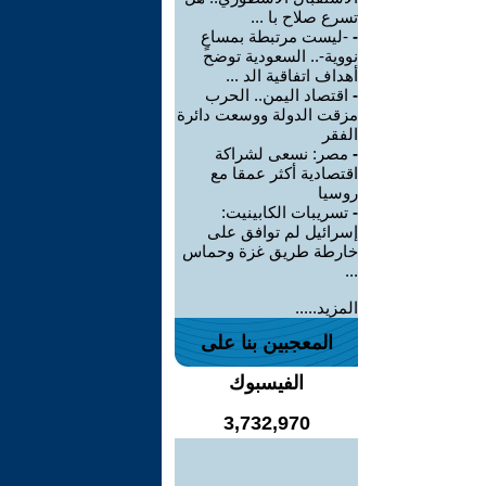
تسرع صلاح با ...
-
-ليست مرتبطة بمساعٍ
نووية-.. السعودية توضح
أهداف اتفاقية الد ...
-
اقتصاد اليمن.. الحرب
مزقت الدولة ووسعت دائرة
الفقر
-
مصر: نسعى لشراكة
اقتصادية أكثر عمقا مع
روسيا
-
تسريبات الكابينيت:
إسرائيل لم توافق على
خارطة طريق غزة وحماس
...
المزيد.....
المعجبين بنا على
الفيسبوك
3,732,970