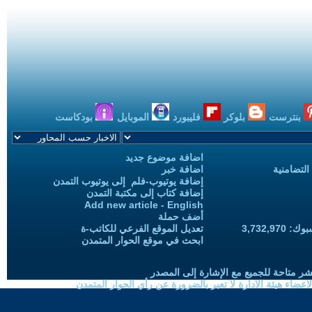
بنترست
بلوكر
فليبورد
الموبايل
بودكاست
اضافة موضوع جديد
التضامنية
اضافة خبر
إضافة يوتيوب-فلم إلى يوتيوب التمدن
إضافة كتاب إلى مكتبة التمدن
Add new article - English
أضف حملة
3,732,97
تعديل الموقع الفرعي للكاتب-ة
ابحث في موقع الحوار المتمدن
شر متاحة للجميع مع الإشارة إلى المصدر
ضاء هيئة الادارة لا تعبر بالضرورة عن رأي الحوار المتمدن