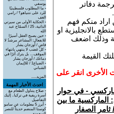
جمة دفاتر
يوسفي
-
ما المطلوب فلسطينيًا
للرد على نتنياهو؟ / رامي
الغف
اراد منكم فهم
-
الحكاية الأولى من سيرتي
الذاتية، 25 / السمّاح عبد
تطع بالانجليزية او
الله
-
حين يصبح العقل أسيرًا
ية وذلك اضعف
للانفعال: المشاعر مرشدٌ لا
قاضٍ / أوزجان يشار
-
كل غضب لا ينتهي بانتهاء
تك القيمة
الموقف… بل يترك أثرًا في
دماغك / أوزجان يشار
-
الضياع1 / للاإيمان
الشباني
ت الأخرى انقر على
المزيد.....
احدث الأخبار المهمة
ماركسي - في حوار
-
صلاح يتناول الطعام مع
أسرة ريفية في تركيا.. إليك
 الماركسية ما بين
التفاصيل
-
أبرز 5 معلومات عن سامو
 ثامر الصفار
كوستا المنضم حديثاً للنصر
السعودي