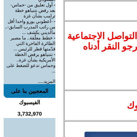
-
أول تعليق من -حماس-
بعد رفض نتنياهو خطة
ترامب بشأن غزة
-
-أعطوني يورو واحدا أقل
من راتب المدرب السابق-..
مالديني يكشف ...
لتواصل الاجتماعية
-
خطط معلّقة.. ما مصير
الطائرة الفاخرة التي
نرجو النقر أدناه
قدّمتها قطر للرئيس ...
-
نتنياهو يرفض الخطة
الأمريكية بشأن غزة..
وحماس تدعو للضغط على
...
المزيد.....
المعجبين بنا على
الفيسبوك
وك
3,732,970