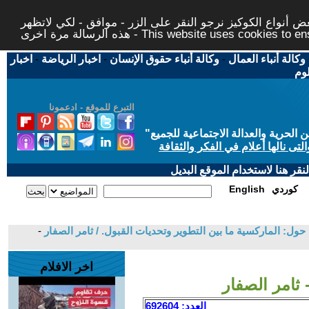
 أنواع الكوكيز نرجو النقر على الزر - موافق - لكي لاتظهر
This website uses cookies to ensure you ge
وكالة أنباء العمال
-
وكالة أنباء حقوق الإنسان
-
اخبار الرياضة
-
اخبار
لوم
التبرع للموقع - ادعمونا
حرية والعدالة الاجتماعية للجميع
"
تى نالها أعلام في الفكر والثقافة
قر هنا لاستخدام الموقع البديل
كوردي
English
ول: الماركسية ما بين التطوير وتحديات القبول. / ثامر الصفار
-
اخر الافلام
ثامر الصفار
العدد: 692604