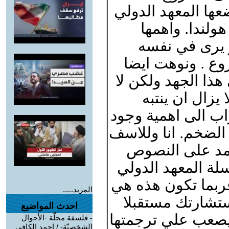
ها المعهد الدولي
ولندا. واهمها
 يرى في نفسه
ع . ونوهت ايضا
ذا الجهد ولكن لا
يزال ان ينتبه
اب الى اهمية وجود
لضخم. انا وللاسف
عتمد على النصوص
سلة المعهد الدولي
فربما تكون هذه هي
المزيد.....
ستشارتك مستقبلا
احدث المواضيع
يصعب علي ترجمتها
-
فلسفة مجلّة -الأحوال
الشخصيّة- / احمد الكافي