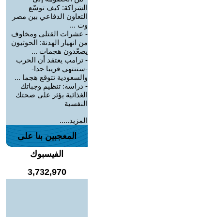
الشراكة: كيف توسّع
التعاون الدفاعي بين مصر
وت ...
-
عشرات القتلى ومخاوف
من انهيار الهدنة: الحوثيون
يصعّدون هجمات ...
-
ترامب يعتقد أن الحرب
-ستنتهي قريبا جدا-
والسعودية تتوقع هجما ...
-
دراسة: تنظيم وجباتك
الغذائية يؤثر على صحتك
النفسية
المزيد.....
المعجبين بنا على
الفيسبوك
3,732,970