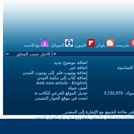
بنترست
بلوكر
فليبورد
الموبايل
بودكاست
اضافة موضوع جديد
التضامنية
اضافة خبر
إضافة يوتيوب-فلم إلى يوتيوب التمدن
إضافة كتاب إلى مكتبة التمدن
Add new article - English
أضف حملة
3,732,97
تعديل الموقع الفرعي للكاتب-ة
ابحث في موقع الحوار المتمدن
شر متاحة للجميع مع الإشارة إلى المصدر
ضاء هيئة الادارة لا تعبر بالضرورة عن رأي الحوار المتمدن