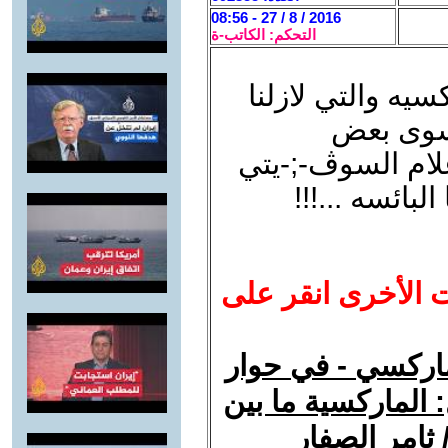
2016 / 8 / 27 - 08:56
التحكم: الكاتب-ة
يه والتي لازلنا
ا سوى بعض
لام السوڤ-;-يتي
لبائسه ...!!!
ت الأخرى انقر على
ماركسي - في حوار
 الماركسية ما بين
 ثامر الصفار