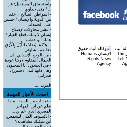
واستحقاق المستقبل: قرا
... / منى جداوي
-
المواطن الصالح .. عقد
بين الدولة والإنسان / حسين
علي الحمداني
-
عشر محاولات لإصلاح
إنسان لا يملك قطع الغيار /
عماد أبو حطب
-
-عِنْدَمَا يُصَابُ اللَّيْلُ بِالْأَرَقِ-
/ فاطمة شاوتي
-
من الوجع الإنساني إلى
الجمال المقاوم / ريتا عودة
-
في العشق , أنا المجنون
وهي ذاتها ليلى / شيرزاد
همزاني
المزيد.....
احدث الأخبار المهمة
-
عبدالرحمن السيد.. ماذا
نعلم عن ابن المهاجر
المصري الذي -لم ي ...
-
الكسوف الكلي للشمس..
أين يمكنك مشاهدته؟
-
من الخصومة إلى