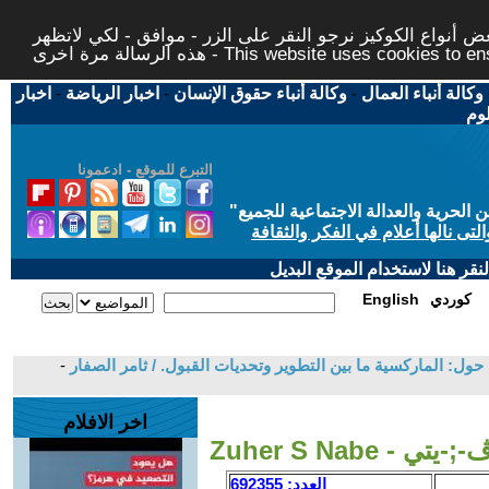
 أنواع الكوكيز نرجو النقر على الزر - موافق - لكي لاتظهر
This website uses cookies to ensure you ge
وكالة أنباء العمال
-
وكالة أنباء حقوق الإنسان
-
اخبار الرياضة
-
اخبار
لوم
التبرع للموقع - ادعمونا
حرية والعدالة الاجتماعية للجميع
"
تى نالها أعلام في الفكر والثقافة
قر هنا لاستخدام الموقع البديل
كوردي
English
ول: الماركسية ما بين التطوير وتحديات القبول. / ثامر الصفار
-
اخر الافلام
Zuher S Nab
العدد: 692355