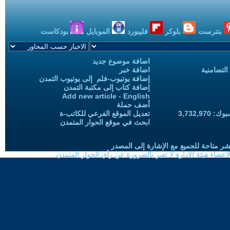
بنترست
بلوكر
فليبورد
الموبايل
بودكاست
اضافة موضوع جديد
التضامنية
اضافة خبر
إضافة يوتيوب-فلم إلى يوتيوب التمدن
إضافة كتاب إلى مكتبة التمدن
Add new article - English
أضف حملة
3,732,97
تعديل الموقع الفرعي للكاتب-ة
ابحث في موقع الحوار المتمدن
شر متاحة للجميع مع الإشارة إلى المصدر
ضاء هيئة الادارة لا تعبر بالضرورة عن رأي الحوار المتمدن