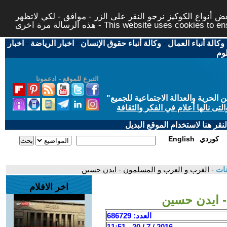
 أنواع الكوكيز نرجو النقر على الزر - موافق - لكي لاتظهر
This website uses cookies to ensure you ge
وكالة أنباء العمال
-
وكالة أنباء حقوق الإنسان
-
اخبار الرياضة
-
اخبار
لوم
التبرع للموقع - ادعمونا
حرية والعدالة الاجتماعية للجميع
"
تى نالها أعلام في الفكر والثقافة
قر هنا لاستخدام الموقع البديل
كوردي
English
قات
- الغرب و العرب و المسلمون - ايدن حسين
اخر الافلام
- ايدن حسين
العدد: 686729
2016 / 7 / 20 - 11:51