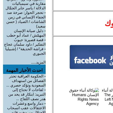
مقاربة في سيميائيات
الدلالة / ياسر جابر الجمَّال
-
تحجر الحوار: صرخة ضد
الجفاء الإنساني في زمن
وك
الشاشات / الصياد ‏( حسن
سعيد‏)
-
دليل صيانة الإنسان
المهمّش / عماد أبو حطب
-
قصة قصيرة: جيوبُ
التفكير / داود سلمان عجاج
-
فراشة الحديقة* / إشبيليا
الجبوري
المزيد.....
احدث الأخبار المهمة
-
الحكومة العراقية تحذر
الفصائل من استهداف
السعودية وتؤكد حصري ...
-
لقاحات لا تحتاج إلى
التبريد: ابتكار قد يحد من
هدر نصف اللقاح ...
-
دمار واسع وعشرات
الاعتقالات عقب انسحاب
الاحتلال من مخيم قلند ...