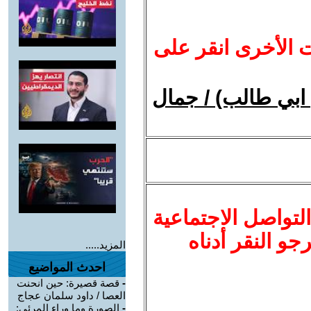
ت الأخرى انقر على
 ابي طالب) / جمال
لتواصل الاجتماعية
نرجو النقر أدناه
المزيد.....
احدث المواضيع
-
قصة قصيرة: حين انحنت
العصا / داود سلمان عجاج
-
الصورة وما وراء المرئي: