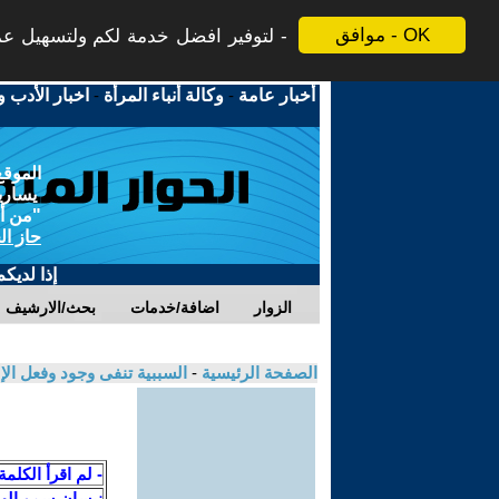
موافق - OK
لتوفير افضل خدمة لكم ولتسهيل عملي
أخبار عامة
-
وكالة أنباء المرأة
-
اخبار الأدب و
الموقع
يسارية
"من أج
حاز ال
إذا لديك
الزوار
اضافة/خدمات
بحث/الارشيف
الصفحة الرئيسية
-
السببية تنفى وجود وفعل الإله !-تأملا
- لم اقرأ الكلمة
نيسان سمو اله