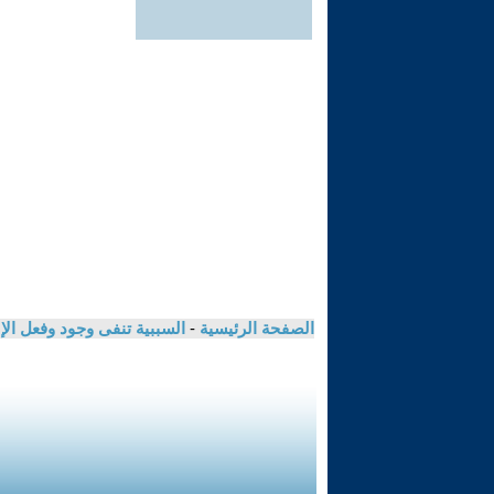
الصفحة الرئيسية
-
السببية تنفى وجود وفعل الإله !-تأملا