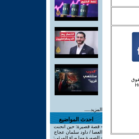
المزيد.....
احدث المواضيع
-
قصة قصيرة: حين انحنت
العصا / داود سلمان عجاج
-
الصورة وما وراء المرئي: