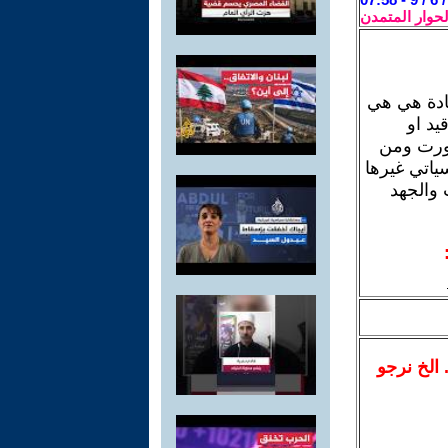
لحوار المتمدن
مادة هي هي
يد او
لورت ومن
ياتي غيرها
 والجهد
.. الخ نرجو