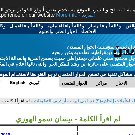
ة التصفح والنشر، الموقع يستخدم بعض أنواع الكوكيز نرجو النق
More info - المزيد
experience on our website
الفن
-
وكالة أنباء اليسار
-
وكالة أنباء العلمانية
-
وكالة أنباء العمال
-
وكا
الاقتصاد
-
اخبار الطب والعلوم
 الرئيسي لمؤسسة الحوار المتمدن
، علمانية، ديمقراطية، تطوعية وغير ربحية
ل مجتمع مدني علماني ديمقراطي حديث يضمن الحرية والعدالة الاجتم
حوار المتمدن على جائزة ابن رشد للفكر الحر والتى نالها أعلام في الفك
م مشاكل تقنية في تصفح الحوار المتمدن نرجو النقر هنا لاستخدام الموقع
كوردي
English
الاخبار
مراكز
الحوار المتمدن
ت إلحادية(9) / سامى لبيب
-
أرشيف التعليقات
- لم اقرأ الكلمة 
لم اقرأ الكلمة - نيسان سمو الهوزي
وزي
2016 / 6 / 9 - 07:58