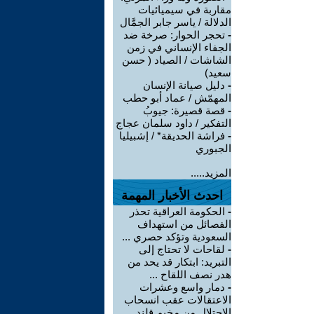
مقاربة في سيميائيات
الدلالة / ياسر جابر الجمَّال
-
تحجر الحوار: صرخة ضد
الجفاء الإنساني في زمن
الشاشات / الصياد ‏( حسن
سعيد‏)
-
دليل صيانة الإنسان
المهمّش / عماد أبو حطب
-
قصة قصيرة: جيوبُ
التفكير / داود سلمان عجاج
-
فراشة الحديقة* / إشبيليا
الجبوري
المزيد.....
احدث الأخبار المهمة
-
الحكومة العراقية تحذر
الفصائل من استهداف
السعودية وتؤكد حصري ...
-
لقاحات لا تحتاج إلى
التبريد: ابتكار قد يحد من
هدر نصف اللقاح ...
-
دمار واسع وعشرات
الاعتقالات عقب انسحاب
الاحتلال من مخيم قلند ...