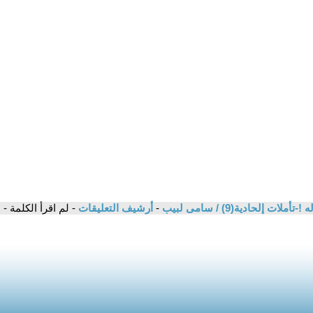
ت إلحادية(9) / سامى لبيب
-
أرشيف التعليقات
- لم اقرأ الكلمة 