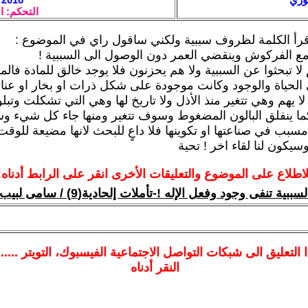
التحكم: ا
قرأ الكلمة لظروف سببية ولكني ساقول راي في الموضوع :
 الفركوش وينقضي العمر دون الوصول الى السببية !
لا تبحثوا عن السببية ولا هم يحزنون فلا يوجد خالق للمادة فال
لحياة والوجود وكانت موجودة على شكل ذرات او بخار او عناق
ا يهم وهي تتغير منذ الأذل ولا تاريخ لها وهي التي تشكلت وتب
ا ينفلق البالون المضغوط وسوف تتغير ومنها جاء كل شيء وس
مسبب في صناعتها او تكوينها فلا داعٍ للبحث لانها مضيعة للوقت
سيكون لنا لقاء اخر ! تحية
لاطلاع على الموضوع والتعليقات الأخرى انقر على الرابط أدناه:
لسببية تنفى وجود وفعل الإله !-تأملات إلحادية(9) / سامى لبيب
ا
التعليق الى شبكات التواصل الاجتماعية الفيسبوك
، التويتر ....
النقر أدناه