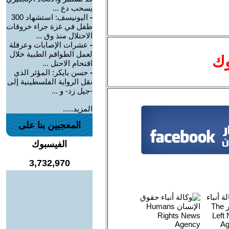
يسحب دع ...
-
اليونيسف: استشهاد 300
طفل في غزة جراء خروقات
الاحتلال منذ وق ...
-
عشرات الإصابات وعرقلة
لعمل الطواقم الطبية خلال
وك
اقتحام الاحتل ...
-
حسن بايكر: المؤثر الذي
نقل الرواية الفلسطينية إلى
-جيل زد- و ...
المزيد.....
المعجبين بنا على
الفيسبوك
3,732,970