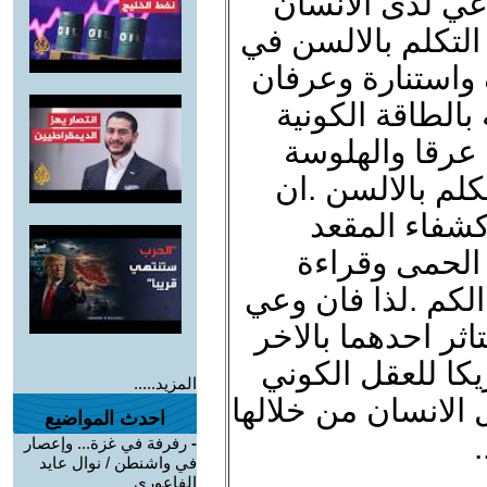
عي لدى الانسان
التكلم بالالسن في
واستنارة وعرفان
بالطاقة الكونية
عرقا والهلوسة
كلم بالالسن .ان
شفاء المقعد
الحمى وقراءة
الكم .لذا فان وعي
اثر احدهما بالاخر
يكا للعقل الكوني
المزيد.....
 الانسان من خلالها
احدث المواضيع
-
رفرفة في غزة... وإعصار
في واشنطن / نوال عايد
الفاعوري