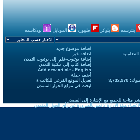
بنترست
بلوكر
فليبورد
الموبايل
بودكاست
اضافة موضوع جديد
التضامنية
اضافة خبر
إضافة يوتيوب-فلم إلى يوتيوب التمدن
إضافة كتاب إلى مكتبة التمدن
Add new article - English
أضف حملة
3,732,97
تعديل الموقع الفرعي للكاتب-ة
ابحث في موقع الحوار المتمدن
شر متاحة للجميع مع الإشارة إلى المصدر
ضاء هيئة الادارة لا تعبر بالضرورة عن رأي الحوار المتمدن