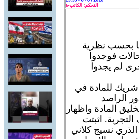
التحكم: الكاتب-ة
ا بحسب نظرية
حالات فوجدوا
خرى لم يجدوا
 شريك للمادة في
دور الراصد
خليق المادة واظهار
التجربة. اثبتت
الذري نسيج كلاني