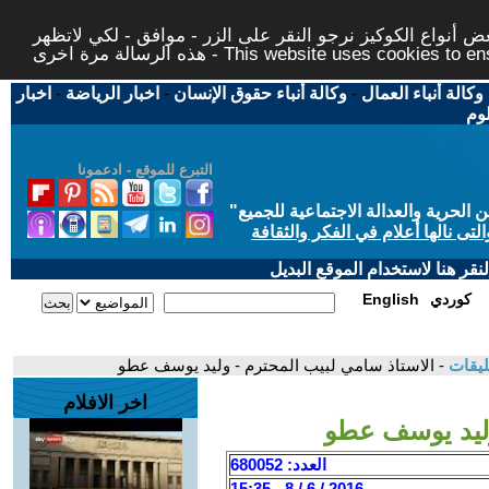
 أنواع الكوكيز نرجو النقر على الزر - موافق - لكي لاتظهر
This website uses cookies to ensure you ge
وكالة أنباء العمال
-
وكالة أنباء حقوق الإنسان
-
اخبار الرياضة
-
اخبار
لوم
التبرع للموقع - ادعمونا
حرية والعدالة الاجتماعية للجميع
"
تى نالها أعلام في الفكر والثقافة
قر هنا لاستخدام الموقع البديل
كوردي
English
ليقات
- الاستاذ سامي لبيب المحترم - وليد يوسف عطو
اخر الافلام
وليد يوسف عطو
العدد: 680052
2016 / 6 / 8 - 15:35