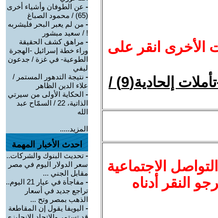
-
عن الطوفان وأشياء أخرى
(65) / محمود الصباغ
-
من لم يعبر البحر فليشربه
! / سعيد مبشور
-
مراهق كشف الحقيقة
ت الأخرى انقر على
وراء خطة إسرائيل -الهجرة
الطوعية- في غزة / جدعون
ليفي
-
نتيجة التدهور المستمر /
السببية تنفى وجود وفعل الإله !-تأملات إلحادية(9) /
علاء الدين الظاهر
-
الحكاية الأولى من سيرتي
الذاتية، 22 / السمّاح عبد
الله
المزيد.....
احدث الأخبار المهمة
-
تحديث البنوك والشركات..
لتواصل الاجتماعية
سعر الدولار اليوم في مصر
مقابل الجني ...
نرجو النقر أدناه
-
مفاجأة في عيار 21 اليوم..
تراجع جديد في أسعار
الذهب بمصر وتح ...
-
اليويفا يقول إن المقاطعة
قد تستمر والاتحاد الإنجليزي