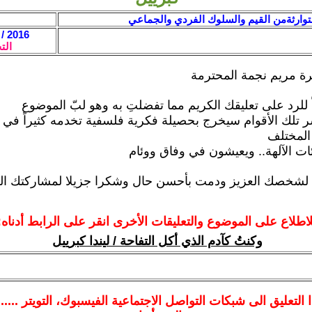
توارثةمن القيم والسلوك الفردي والجماعي
2016 / 5 / 28 - 17:06
الت
يرة مريم نجمة المحترمة
ً للرد على تعليقك الكريم مما تفضلتِ به وهو لبّ الموضوع
ر تلك الأقوام سيخرج بحصيلة فكرية فلسفية تخدمه كثيراً في 
 المختلف
ت الآلهة.. ويعيشون في وفاق ووئام
 لشخصك العزيز ودمت بأحسن حال وشكرا جزيلا لمشاركتك ال
لاطلاع على الموضوع والتعليقات الأخرى انقر على الرابط أدناه:
وكنتُ كآدم الذي أكل التفاحة / ليندا كبرييل
ا
التعليق الى شبكات التواصل الاجتماعية الفيسبوك
، التويتر ....