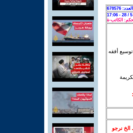
العدد: 678576
حكم: الكاتب-ة
توسيع أفقه
كريمة
.. الخ نرجو