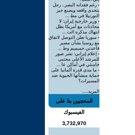
-
رغم فقدانه البصر.. رجل
يتحدى واقعه ويصنع خبز
التورتيلا في مط ...
-
وزير خارجية إيران: لا
محادثات مع أمريكا بظل
انتهاك مذكرة الت ...
-
سوريا تعلن التوصل لاتفاق
مع روسيا بشأن مصير
قاعدتي حميميم وط ...
-
إعلام إيراني: نشر صور
للمرشد الأعلى مجتبى
خامنئي في أماكن عا ...
-
ما مدى قدرة ألمانيا على
حماية منشآتها الحيوية ضد
المسيرات؟
المزيد.....
المعجبين بنا على
الفيسبوك
3,732,970