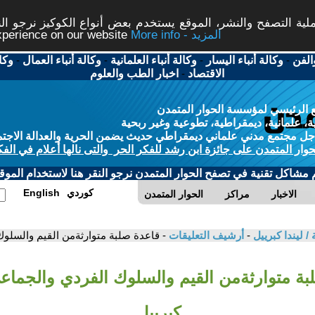
ة التصفح والنشر، الموقع يستخدم بعض أنواع الكوكيز نرجو النق
More info - المزيد
experience on our website
الفن
-
وكالة أنباء اليسار
-
وكالة أنباء العلمانية
-
وكالة أنباء العمال
-
وكا
الاقتصاد
-
اخبار الطب والعلوم
 الرئيسي لمؤسسة الحوار المتمدن
، علمانية، ديمقراطية، تطوعية وغير ربحية
ل مجتمع مدني علماني ديمقراطي حديث يضمن الحرية والعدالة الاجتم
حوار المتمدن على جائزة ابن رشد للفكر الحر والتى نالها أعلام في الفك
م مشاكل تقنية في تصفح الحوار المتمدن نرجو النقر هنا لاستخدام الموقع
كوردي
English
الاخبار
مراكز
الحوار المتمدن
/ ليندا كبرييل
-
أرشيف التعليقات
- قاعدة صلبة متوارثةمن القيم والسلوك
ة متوارثةمن القيم والسلوك الفردي والجماعي 
كبرييل