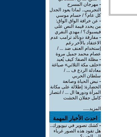
-
مهرجان المسرح
التجريبي.. لماذا يعود الجدل
كل عام؟ / حسام موسي
-
عن خرافة الواق الواق:
من يحدد قيمة النص على
فيسبوك؟ / مهدي النفري
-
مفارقة دونالد ترامب عدم
الاعتقاد بالأخر رغم
إستخدام العنف ضد ... /
عصام محمد جميل مروة
-
مظلة الصفا: كيف يُعيد
«حلف مكة الثلاثي» صياغة
معادلة الردع ف ... /
سلطان الحربي
-
نبض الحياة وصانعة
الحضارة: إطلالة على مكانة
المرأة ودورها ال ... / انتصار
كامل جفلان الخشت
المزيد.....
احدث الأخبار المهمة
-
كشك تصوير في نيويورك..
هل تقود هذه الصور غرباء
إلى الحب؟