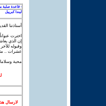
- قاعدة صلبة م
ليندا كبرييل
أستاذتنا القد
اخترت عنوانا
إن الذي يعاش
وقبوله للآخر
عشرات .. مئا
محبة وسلاما
ل
لا
رسال
هذ