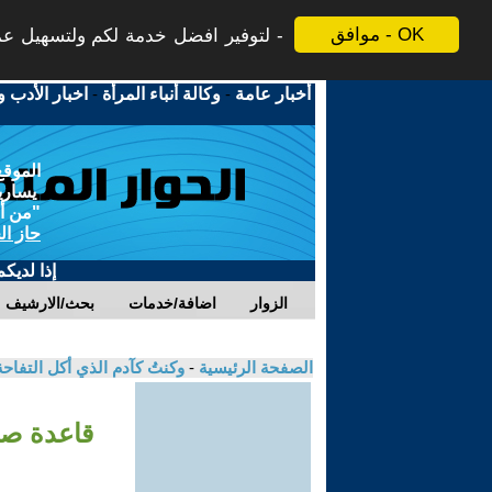
موافق - OK
لتوفير افضل خدمة لكم ولتسهيل عملي
أخبار عامة
-
وكالة أنباء المرأة
-
اخبار الأدب و
الموقع
يسارية
"من أج
حاز ال
إذا لديك
الزوار
اضافة/خدمات
بحث/الارشيف
الصفحة الرئيسية
-
وكنتُ كآدم الذي أكل التفاحة 
قاعدة صلب