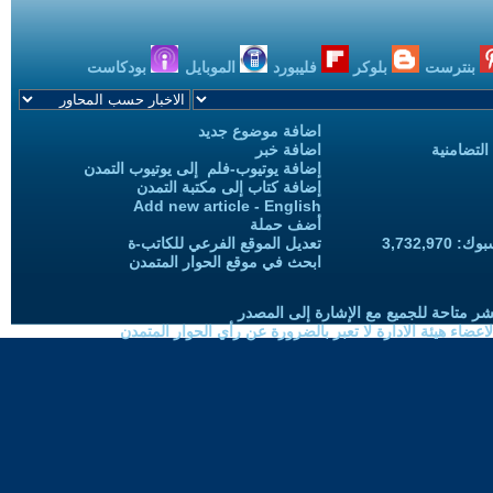
بنترست
بلوكر
فليبورد
الموبايل
بودكاست
اضافة موضوع جديد
التضامنية
اضافة خبر
إضافة يوتيوب-فلم إلى يوتيوب التمدن
إضافة كتاب إلى مكتبة التمدن
Add new article - English
أضف حملة
3,732,97
تعديل الموقع الفرعي للكاتب-ة
ابحث في موقع الحوار المتمدن
شر متاحة للجميع مع الإشارة إلى المصدر
ضاء هيئة الادارة لا تعبر بالضرورة عن رأي الحوار المتمدن