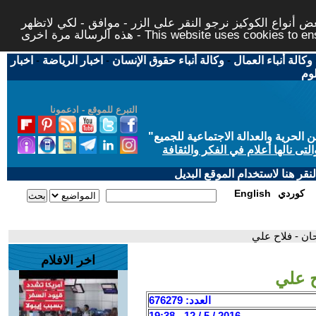
 أنواع الكوكيز نرجو النقر على الزر - موافق - لكي لاتظهر
This website uses cookies to ensure you ge
وكالة أنباء العمال
-
وكالة أنباء حقوق الإنسان
-
اخبار الرياضة
-
اخبار
لوم
التبرع للموقع - ادعمونا
حرية والعدالة الاجتماعية للجميع
"
تى نالها أعلام في الفكر والثقافة
قر هنا لاستخدام الموقع البديل
كوردي
English
حان - فلاح علي
اخر الافلام
ح علي
العدد: 676279
2016 / 5 / 12 - 19:38