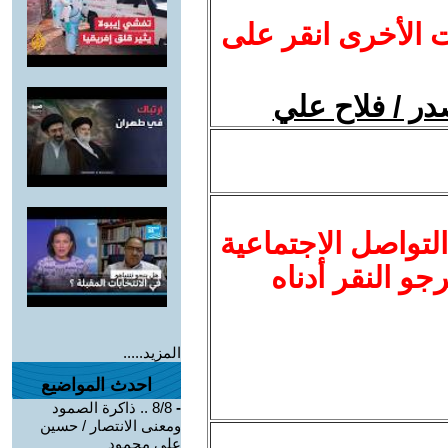
ت الأخرى انقر على
در / فلاح علي
لتواصل الاجتماعية
نرجو النقر أدناه
المزيد.....
احدث المواضيع
-
8/8 .. ذاكرة الصمود
ومعنى الانتصار / حسين
علي محمود