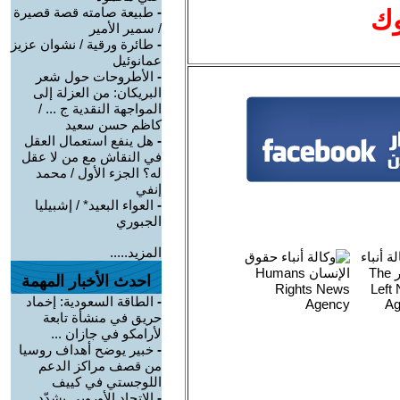
-
طبيعة صامته قصة قصيرة
وك
/ سمير الأمير
-
طائرة ورقية / نشوان عزيز
عمانوئيل
-
الأطروحات حول شعر
البريكان: من العزلة إلى
المواجهة النقدية ج ... /
كاظم حسن سعيد
-
هل ينفع استعمال العقل
في النقاش مع من لا عقل
له؟ الجزء الأول / محمد
إنفي
-
العواء البعيد* / إشبيليا
الجبوري
المزيد.....
احدث الأخبار المهمة
-
الطاقة السعودية: إخماد
حريق في منشأة تابعة
لأرامكو في جازان ...
-
خبير يوضح أهداف روسيا
من قصف مراكز الدعم
اللوجستي في كييف
-
الاتحاد الأوروبي يشدّد