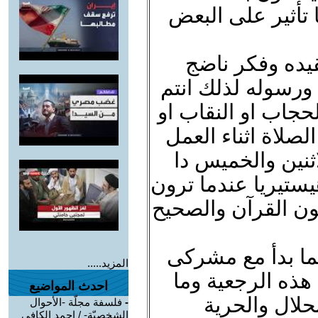
 تأثير على البعض
يده وفكر ناضج
 ورسوله لذلك انتم
جاب او النقاب او
لصلاة اثناء العمل
اثنين والخميس دا
تيريا عندما ترون
ن القرآن والصحيح
كما بدأ مع مشركى
المزيد.....
 هذه الرجعية وما
احدث المواضيع
نحلال والحرية
-
فلسفة مجلّة -الأحوال
الشخصيّة- / احمد الكافي