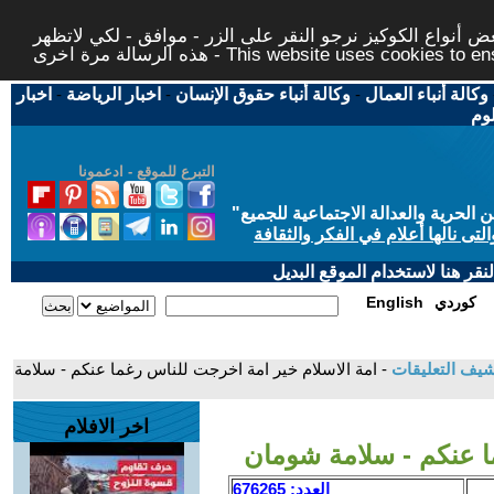
 أنواع الكوكيز نرجو النقر على الزر - موافق - لكي لاتظهر
This website uses cookies to ensure you ge
وكالة أنباء العمال
-
وكالة أنباء حقوق الإنسان
-
اخبار الرياضة
-
اخبار
لوم
التبرع للموقع - ادعمونا
حرية والعدالة الاجتماعية للجميع
"
تى نالها أعلام في الفكر والثقافة
قر هنا لاستخدام الموقع البديل
كوردي
English
شيف التعليقات
- امة الاسلام خير امة اخرجت للناس رغما عنكم - سلامة
اخر الافلام
ا عنكم - سلامة شومان
العدد: 676265