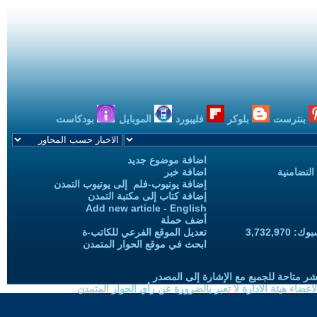
بنترست
بلوكر
فليبورد
الموبايل
بودكاست
اضافة موضوع جديد
التضامنية
اضافة خبر
إضافة يوتيوب-فلم إلى يوتيوب التمدن
إضافة كتاب إلى مكتبة التمدن
Add new article - English
أضف حملة
3,732,97
تعديل الموقع الفرعي للكاتب-ة
ابحث في موقع الحوار المتمدن
شر متاحة للجميع مع الإشارة إلى المصدر
ضاء هيئة الادارة لا تعبر بالضرورة عن رأي الحوار المتمدن