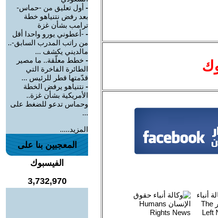
-
أول تعليق من -حماس-
بعد رفض نتنياهو خطة
ترامب بشأن غزة
-
-أعطوني يورو واحدا أقل
من راتب المدرب السابق-..
مالديني يكشف ...
-
خطط معلّقة.. ما مصير
وك
الطائرة الفاخرة التي
قدّمتها قطر للرئيس ...
-
نتنياهو يرفض الخطة
الأمريكية بشأن غزة..
وحماس تدعو للضغط على
...
المزيد.....
المعجبين بنا على
الفيسبوك
3,732,970