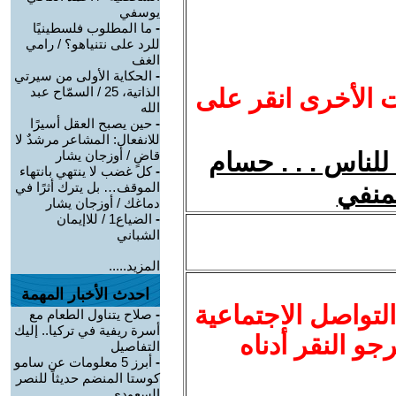
يوسفي
-
ما المطلوب فلسطينيًا
للرد على نتنياهو؟ / رامي
الغف
-
الحكاية الأولى من سيرتي
ت الأخرى انقر على
الذاتية، 25 / السمّاح عبد
الله
-
حين يصبح العقل أسيرًا
للانفعال: المشاعر مرشدٌ لا
للناس . . . حسام
قاضٍ / أوزجان يشار
-
كل غضب لا ينتهي بانتهاء
لمنفي
الموقف… بل يترك أثرًا في
دماغك / أوزجان يشار
-
الضياع1 / للاإيمان
الشباني
المزيد.....
احدث الأخبار المهمة
لتواصل الاجتماعية
-
صلاح يتناول الطعام مع
أسرة ريفية في تركيا.. إليك
نرجو النقر أدناه
التفاصيل
-
أبرز 5 معلومات عن سامو
كوستا المنضم حديثاً للنصر
السعودي