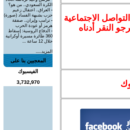
الكرة السعودي.. من هو؟
-
العراق.. اعتقال زعيم
حزب بشبهة الفساد (صورة)
لتواصل الاجتماعية
-
ترامب وإيران.. صفقة
نرجو النقر أدناه
هرمز أو عودة الحرب
-
الدفاع الروسية: إسقاط
360 طائرة مسيرة أوكرانية
خلال 12 ساعة ...
المزيد.....
المعجبين بنا على
الفيسبوك
وك
3,732,970