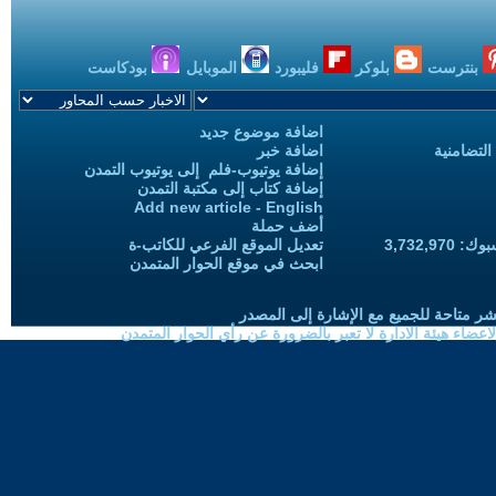
بنترست
بلوكر
فليبورد
الموبايل
بودكاست
اضافة موضوع جديد
التضامنية
اضافة خبر
إضافة يوتيوب-فلم إلى يوتيوب التمدن
إضافة كتاب إلى مكتبة التمدن
Add new article - English
أضف حملة
3,732,97
تعديل الموقع الفرعي للكاتب-ة
ابحث في موقع الحوار المتمدن
شر متاحة للجميع مع الإشارة إلى المصدر
ضاء هيئة الادارة لا تعبر بالضرورة عن رأي الحوار المتمدن