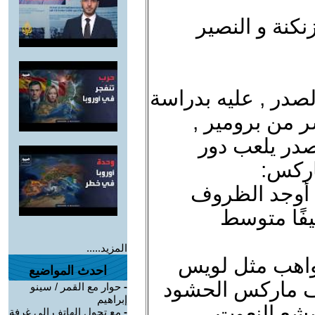
نكنة و النصير
لصدر , عليه بدراسة
 من برومير ,
صدر يلعب دور
اركس:
 أوجد الظروف
فًا متوسط
المزيد.....
واهب مثل لويس
احدث المواضيع
ف ماركس الحشود
-
حوار مع القمر / سينو
إبراهيم
بشع النعوت.
-
مع تحول الهاتف الى غرفة