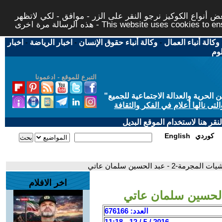
 أنواع الكوكيز نرجو النقر على الزر - موافق - لكي لاتظهر
This website uses cookies to ensure you ge
وكالة أنباء العمال
-
وكالة أنباء حقوق الإنسان
-
اخبار الرياضة
-
اخبار
لوم
التبرع للموقع - ادعمونا
حرية والعدالة الاجتماعية للجميع
"
تى نالها أعلام في الفكر والثقافة
قر هنا لاستخدام الموقع البديل
كوردي
English
ة-2 - عبد الحسين سلمان عاتي
اخر الافلام
العدد: 676166
2016 / 5 / 12 - 11:18