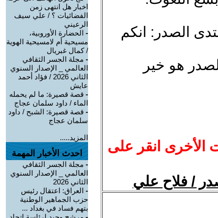
اخبار هل انتهى زمن
الفضائيات ؟ / علي سيف
الرعيني
تدى الصدر: انكم
-
الحضارة الأوروبية،
مسيحية أم لامسيحية الهوية
/ كمال غبريال
-
مجلة الجسر الثقافي
لصدر هو خير
العالمي _ الإصدار السنوي
الثاني 2026 / فؤاد أحمد
عايش
-
قصة قصيرة: ما لم يحمله
الماء / داود سلمان عجاج
-
قصة قصيرة: الشبح / داود
سلمان عجاج
المزيد.....
ت الأخرى انقر على
احدث الأخبار المهمة
-
مجلة الجسر الثقافي
العالمي _ الإصدار السنوي
در / فلاح علي
الثاني 2026
-
العراق: اعتقال رئيس
حزب الجماهير الوطنية
بتهم فساد في بغداد ...
-
مرشح وحيد لرئاسة اتحاد