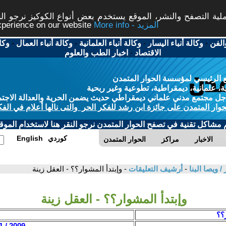
ة التصفح والنشر، الموقع يستخدم بعض أنواع الكوكيز نرجو النق
More info - المزيد
experience on our website
الفن
-
وكالة أنباء اليسار
-
وكالة أنباء العلمانية
-
وكالة أنباء العمال
-
وكا
الاقتصاد
-
اخبار الطب والعلوم
 الرئيسي لمؤسسة الحوار المتمدن
، علمانية، ديمقراطية، تطوعية وغير ربحية
ل مجتمع مدني علماني ديمقراطي حديث يضمن الحرية والعدالة الاجتم
حوار المتمدن على جائزة ابن رشد للفكر الحر والتى نالها أعلام في الفك
م مشاكل تقنية في تصفح الحوار المتمدن نرجو النقر هنا لاستخدام الموقع
كوردي
English
الاخبار
مراكز
الحوار المتمدن
 ويصا البنا
-
أرشيف التعليقات
- وإبتدأ المشوار؟؟ - العقل زينة
وإبتدأ المشوار؟؟ - العقل زينة
ر؟؟
2009 / 11 / 30 - 21:04