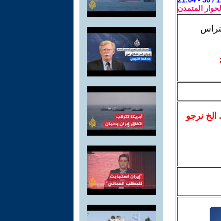
لحوار المتمدن
حتراس
.. الخ نرجو