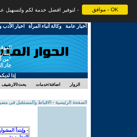
موافق - OK
لتوفير افضل خدمة لكم ولتسهيل عملي
أخبار عامة
-
وكالة أنباء المرأة
-
اخبار الأدب و
الموقع
يسارية
"من أج
حاز ال
إذا لديك
الزوار
اضافة/خدمات
بحث/الارشيف
الصفحة الرئيسية
-
الاقباط والمستقبل فى مصر /
- وإبتدأ المشوا
العقل زينة