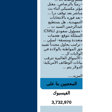
-
رميًا بالرصاص.. مقتل
مؤثر مكسيكي أثناء بث
مباشر بعد توقف درا ...
-
بعد فوزه بالانتخابات
التمهيدية.. هل يستطيع
عبدالرحمن السيد ت ...
-
مسؤول سعودي لـCNN:
المملكة تتوقع -هجمات
متعددة ومنسقة- لميلي ...
-
ترامب يحاول مجدداً تقييد
حق المواطنة بالولادة في
الولايات ال ...
-
الأسواق العالمية تترقب
بيانات الوظائف الأمريكية:
الدولار يتم ...
المزيد.....
المعجبين بنا على
الفيسبوك
3,732,970