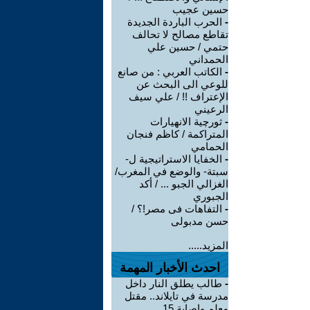
حسين عجيب
-
الحرب الباردة الجديدة
تقاطع مصالح لا تحالف
حتمي / حسين علي
الحمداني
-
الكاتب العربي : من صانع
للوعي الى البحث عن
الإعتراف !! / علي سيف
الرعيني
-
ثورچية الانهيارات
المتراكمة / كاظم فنجان
الحمامي
-
الخفايا الاستراتيجية ل-
سبتة- والوضع في المغرب/
الغزالي الجبو ... / أكد
الجبوري
-
التفاهات فى مصر!؟ /
حسن مدبولى
المزيد.....
احدث الأخبار المهمة
-
طالب يطلق النار داخل
مدرسة في تايلاند.. مقتل
معلم وإصابة 15 ...