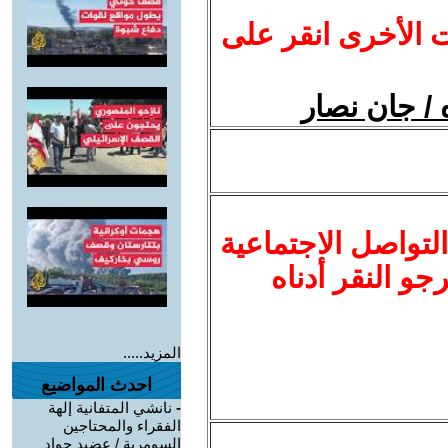
ت الأخرى انقر على
 / جان نصار
لتواصل الاجتماعية
نرجو النقر أدناه
المزيد.....
احدث المواضيع
-
نانشي المتفانية إلهة
الفقراء والمحتاجين
السومرية / عضيد جواد