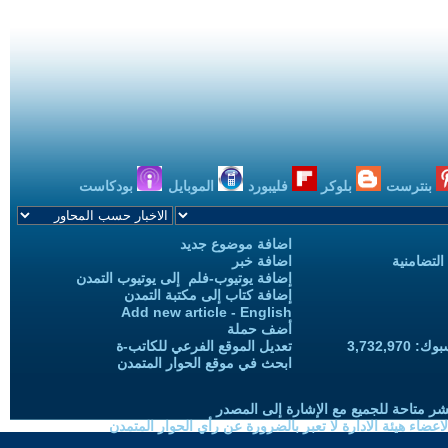
بنترست
بلوكر
فليبورد
الموبايل
بودكاست
اضافة موضوع جديد
التضامنية
اضافة خبر
إضافة يوتيوب-فلم إلى يوتيوب التمدن
إضافة كتاب إلى مكتبة التمدن
Add new article - English
أضف حملة
3,732,97
تعديل الموقع الفرعي للكاتب-ة
ابحث في موقع الحوار المتمدن
شر متاحة للجميع مع الإشارة إلى المصدر
ضاء هيئة الادارة لا تعبر بالضرورة عن رأي الحوار المتمدن