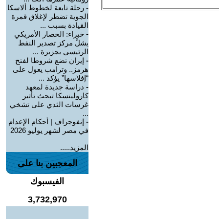
-
رحلة تابعة لخطوط ألاسكا
الجوية تضطر لإغلاق قمرة
القيادة بسبب ...
-
خبراء: الحصار الأمريكي
يشلَّ مركز تصدير النفط
الرئيسي بجزيرة ...
-
إيران تضع شروطا لفتح
هرمز.. وترامب يعول على
“إفلاسها” يؤكد ...
-
دراسة جديدة لمعهد
كارولينسكا تبحث تأثير
غرسات الثدي على تشخي
...
-
إنفوجراف | أحكام الإعدام
في مصر لشهر يوليو 2026
المزيد.....
المعجبين بنا على
الفيسبوك
3,732,970