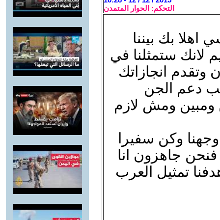
التحكم: الحوار المتمدن
 اهلا بك بيننا
م لانك ستمثلنا في
 وتقدم انجازاتك
طلب دعم الجن
 ومبين ومش لازم
وجهنا وكن سفيرا
 فنحن جاهزون انا
فنا تمثيل العرب