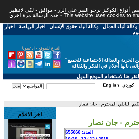
 أنواع الكوكيز نرجو النقر على الزر - موافق - لكي لاتظهر
This website uses cookies to ensure you ge
وكالة أنباء العمال
-
وكالة أنباء حقوق الإنسان
-
اخبار الرياضة
-
اخبار
لوم
التبرع للموقع - ادعمونا
حرية والعدالة الاجتماعية للجميع
"
تى نالها أعلام في الفكر والثقافة
قر هنا لاستخدام الموقع البديل
كوردي
English
حكيم البابلي المحترم - جان نصار
اخر الافلام
محترم - جان نصار
العدد: 655660
2015 / 12 / 12 - 10:28