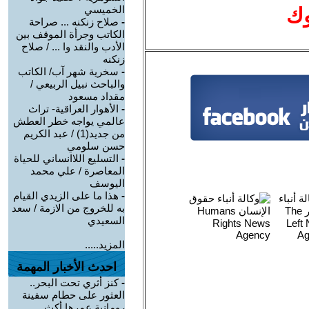
الخميسي
وك
-
صلاح زنكنه ... صراحة
الكاتب وجرأة الموقف بين
الأدب والنقد وا ... / صلاح
زنكنه
-
سخرية شهر آب/ الكاتب
والباحث نبيل الربيعي /
مقداد مسعود
-
الأهوار العراقية- تراث
عالمي يواجه خطر العطش
من جديد(1) / عبد الكريم
حسن سلومي
-
التسليع اللاانساني للحياة
المعاصرة / علي محمد
اليوسف
-
هذا ما على الزيدي القيام
به للخروج من الازمة / سعد
السعيدي
المزيد.....
احدث الأخبار المهمة
-
كنز أثري تحت البحر..
العثور على حطام سفينة
رومانية عمرها أكث ...