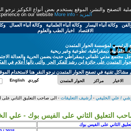
ة التصفح والنشر، الموقع يستخدم بعض أنواع الكوكيز نرجو النق
More info - المزيد
experience on our website
الفن
-
وكالة أنباء اليسار
-
وكالة أنباء العلمانية
-
وكالة أنباء العمال
-
وكا
الاقتصاد
-
اخبار الطب والعلوم
 الرئيسي لمؤسسة الحوار المتمدن
، علمانية، ديمقراطية، تطوعية وغير ربحية
ل مجتمع مدني علماني ديمقراطي حديث يضمن الحرية والعدالة الاجتم
حوار المتمدن على جائزة ابن رشد للفكر الحر والتى نالها أعلام في الفك
م مشاكل تقنية في تصفح الحوار المتمدن نرجو النقر هنا لاستخدام الموقع
كوردي
English
الاخبار
مراكز
الحوار المتمدن
رشي / علي الخليفي
-
أرشيف التعليقات
- الى صاحب التعليق الثاني على 
حب التعليق الثاني على الفيس بوك - علي الخ
عليق الثاني على الفيس بوك
2015 / 12 / 11 - 20:06