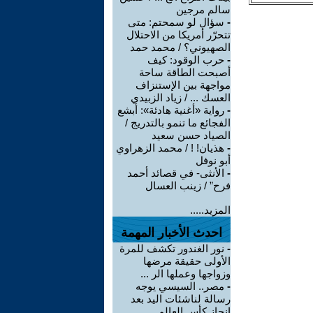
سالم مرجين
-
سؤال لو سمحتم: متى
تتحرّر أمريكا من الاحتلال
الصهيوني؟ / محمد حمد
-
حرب الوقود: كيف
أصبحت الطاقة ساحة
مواجهة بين الإستنزاف
العسك ... / زياد الزبيدي
-
رواية «أغنية هادئة»: أبشع
الفجائع ما تنمو بالتدريج /
الصياد حسن سعيد
-
هذيان! ! / محمد الزهراوي
أبو نوفل
-
الأنثى- في قصائد أحمد
فرح” / زينب العسال
المزيد.....
احدث الأخبار المهمة
-
نور الغندور تكشف للمرة
الأولى حقيقة مرضها
وزواجها وعملها الر ...
-
مصر.. السيسي يوجه
رسالة لناشئات اليد بعد
إنجاز كأس العالم