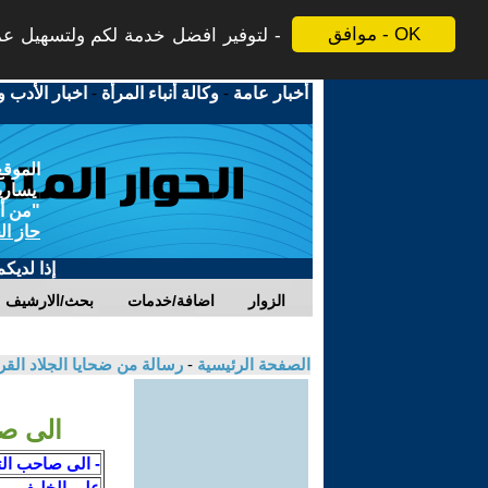
موافق - OK
لتوفير افضل خدمة لكم ولتسهيل عملي
أخبار عامة
-
وكالة أنباء المرأة
-
اخبار الأدب و
الموقع
يسارية
"من أج
حاز ال
إذا لديك
الزوار
اضافة/خدمات
بحث/الارشيف
الصفحة الرئيسية
-
رسالة من ضحايا الجلاد الق
الى صا
- الى صاحب الت
علي الخليفي