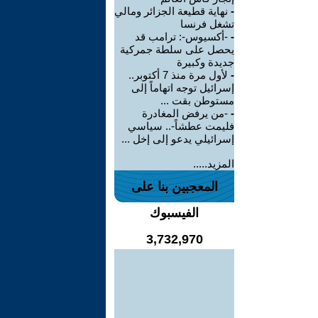
-
نهاية قطيعة الجزائر ومالي
تشغل فرنسا
-
-أكسيوس-: ترامب قد
يحصل على سلطة جمركية
جديدة وكبيرة
-
لأول مرة منذ 7 أكتوبر..
إسرائيل توجه اتهاماً إلى
مستوطن بقت ...
-
-من يرفض المغادرة
فليمت عطشاً-.. سياسي
إسرائيلي يدعو إلى إخل ...
المزيد.....
المعجبين بنا على
الفيسبوك
3,732,970