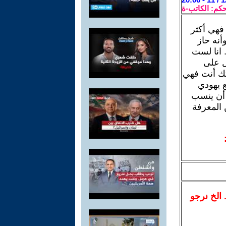
حكم: الكاتب-ة
 فهي أكثر
أنه حاز
 انا لست
ل على
تك أنت فهي
 يهودي
 أن ينسب
ن المعرفة
.. الخ نرجو