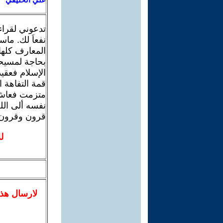
تدعوني لقراء
نفعاَ لك. ماس
المعارف كلها
بحاجة لمسيحك
الإسلام فعقي
قمة التفاهة
متزمت فعاش ط
نفسه ألى الله
قرون وقرون 
ل
لا
رسال
هذ