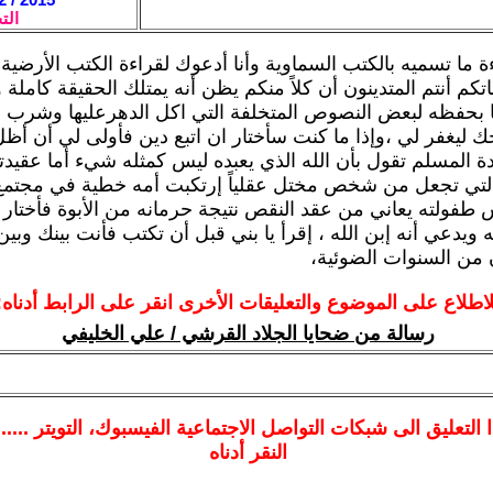
الت
ة ما تسميه بالكتب السماوية وأنا أدعوك لقراءة الكتب الأرضية
اتكم أنتم المتدينون أن كلاً منكم يظن أنه يمتلك الحقيقة كاملة و
 بحفظه لبعض النصوص المتخلفة التي اكل الدهرعليها وشرب .
 ليغفر لي ،وإذا ما كنت سأختار ان اتبع دين فأولى لي أن أظ
دة المسلم تقول بأن الله الذي يعبده ليس كمثله شيء أما عقيد
 التي تجعل من شخص مختل عقلياً إرتكبت أمه خطية في مجتمع
فولته يعاني من عقد النقص نتيجة حرمانه من الأبوة فأختار
 ويدعي أنه إبن الله ، إقرأ يا بني قبل أن تكتب فأنت بينك وبي
من السنوات الضوئية،
لاطلاع على الموضوع والتعليقات الأخرى انقر على الرابط أدناه:
رسالة من ضحايا الجلاد القرشي / علي الخليفي
ا
التعليق الى شبكات التواصل الاجتماعية الفيسبوك
، التويتر ....
النقر أدناه