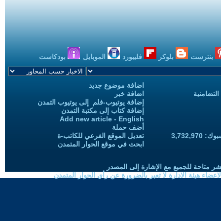
بنترست
بلوكر
فليبورد
الموبايل
بودكاست
اضافة موضوع جديد
التضامنية
اضافة خبر
إضافة يوتيوب-فلم إلى يوتيوب التمدن
إضافة كتاب إلى مكتبة التمدن
Add new article - English
أضف حملة
3,732,97
تعديل الموقع الفرعي للكاتب-ة
ابحث في موقع الحوار المتمدن
شر متاحة للجميع مع الإشارة إلى المصدر
ضاء هيئة الادارة لا تعبر بالضرورة عن رأي الحوار المتمدن