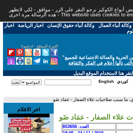
 أنواع الكوكيز نرجو النقر على الزر - موافق - لكي لاتظهر
This website uses cookies to ensure you ge
وكالة أنباء العمال
-
وكالة أنباء حقوق الإنسان
-
اخبار الرياضة
-
اخبار
لوم
التبرع للموقع - ادعمونا
حرية والعدالة الاجتماعية للجميع
"
تى نالها أعلام في الفكر والثقافة
قر هنا لاستخدام الموقع البديل
كوردي
English
ي. ما سبب صلاحيات علاء الصفار - عمَاد ضَو
اخر الافلام
علاء الصفار - عمَاد ضَو
العدد: 653656
2015 / 11 / 24 - 18:05