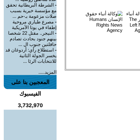
-
الشرطة البريطانية تحقق
مع مؤسسة خيرية بسبب
صلات مزعومة بـ-حم ...
-
مصرع طياري مروحية
إطفاء في يوتا الأمريكية
-
النيجر.. مقتل 22 شخصا
بينهم جنود بحادث تصادم
حافلتين جنوب ال ...
-
استطلاع رأي: أردوغان قد
يخسر الجولة الثانية
للانتخابات الرئا ...
المزيد.....
المعجبين بنا على
الفيسبوك
3,732,970