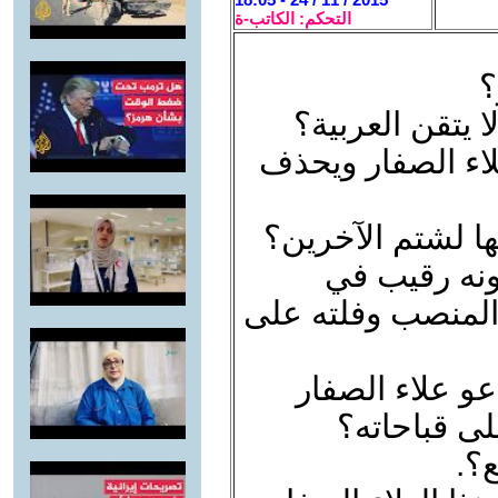
التحكم: الكاتب-ة
؟
ا يتقن العربية؟
لاء الصفار ويحذف
ها لشتم الآخرين؟
ونه رقيب في
 المنصب وفلته على
عو علاء الصفار
لى قباحاته؟
ع؟.