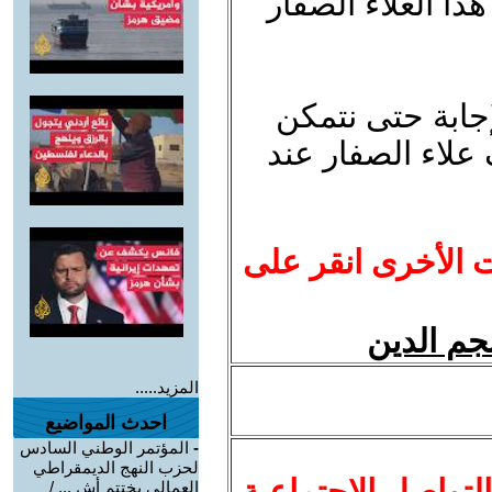
 العلاء الصفار
جابة حتى نتمكن
 علاء الصفار عند
ت الأخرى انقر على
جم الدين
المزيد.....
احدث المواضيع
-
المؤتمر الوطني السادس
لحزب النهج الديمقراطي
لتواصل الاجتماعية
العمالي يختتم أش ... /