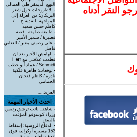
النهج الديمقراطي العمالي
نرجو النقر أدناه
-
الأطروحات حول شعر
البريكان: من العزلة إلى
المواجهة النقدية ج ... /
كاظم حسن سعيد
-
طبيعة صامتة...قصة
قصيرة / سمير الأمير
-
على رصيف مغبر / العتابي
فاضل
-
الهامش الأخير بعد ان
قطعت علاقتي مع Herr
Schmidt / عماد أبو حطب
وك
-
توقعات: ظاهرة فلكية
نادرة / كاظم فنجان
الحمامي
المزيد.....
احدث الأخبار المهمة
-
شاهد.. نائب ترشق رئيس
وزراء كوسوفو المؤقت
بالبيض
-
الدفاع الروسية: إسقاط
153 مسيرة أوكرانية فوق
عدة مناطق روسية ...