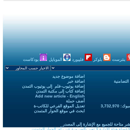
بنترست
بلوكر
فليبورد
الموبايل
بودكاست
اضافة موضوع جديد
التضامنية
اضافة خبر
إضافة يوتيوب-فلم إلى يوتيوب التمدن
إضافة كتاب إلى مكتبة التمدن
Add new article - English
أضف حملة
3,732,97
تعديل الموقع الفرعي للكاتب-ة
ابحث في موقع الحوار المتمدن
شر متاحة للجميع مع الإشارة إلى المصدر
ضاء هيئة الادارة لا تعبر بالضرورة عن رأي الحوار المتمدن