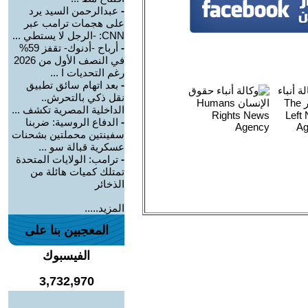
-
عبدالرحمن السيد يرد
على هجمات ترامب عبر
CNN: -الرجل لا يستطي ...
-
أرباح -أدنوك- تقفز 59%
في النصف الأول من 2026
رغم التحديات ا ...
-
بعد اتهام سائق تطبيق
نقل ذكي بالتحرش..
الداخلية المصرية تكشف ...
-
الدفاع الروسية: ضربنا
سفينتين محملتين بشحنات
عسكرية قبالة سو ...
-
ترامب: الولايات المتحدة
تمتلك كميات هائلة من
الذخائر
المزيد.....
المعجبين بنا على
الفيسبوك
3,732,970