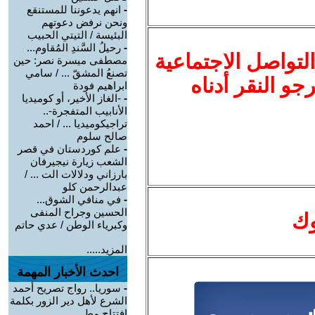
-
انهم يدعوننا للمستنقع
ونحن نرفض دعوتهم
البئيسة / التيتي الحبيب
-
رحيلُ السَّندِ المُقاوم...
لتواصل الاجتماعية
مصطفى ميسرة نصر: حين
تصنعُ المشقّ ... / سامي
نرجو النقر أدناه
ابراهيم فودة
-
-الغاز الأخير، أو كوميديا
الأنابيب المتفجرة-..
تراجيكوميديا ... / احمد
صالح سلوم
-
علم كوردستان في قصر
الشعب زيارة نيجيرفان
بارزاني ودلالات الت ... /
عبدالرحمن كلو
-
في منافي الشوق...
الحسين وجراح المنفى
وك
وكبرياء الوطن / عدي حاتم
المزيد.....
احدث الأخبار المهمة
-
سوريا.. رواج تصريح أحمد
الشرع لأهل دير الزور بكلمة
افتتاح مط ...