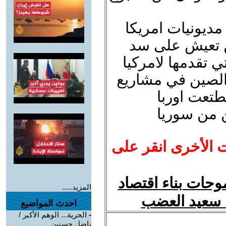
مديونيات امريكا
ن تعيش على سد
ي تقدمها لامركيا
 الصين في مشاريع
طتعت اوربا
ن من سوريا
ت الأخرى انقر على
حات بناء اقتصاد
المزيد.....
د سعيد العضب
احدث المواضيع
-
الحرية... الوهم الأكبر /
ناضل حسنين