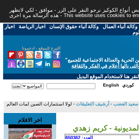
 أنواع الكوكيز نرجو النقر على الزر - موافق - لكي لاتظهر
This website uses cookies to ensure you ge
وكالة أنباء العمال
-
وكالة أنباء حقوق الإنسان
-
اخبار الرياضة
-
اخبار
لوم
التبرع للموقع - ادعمونا
حرية والعدالة الاجتماعية للجميع
"
تى نالها أعلام في الفكر والثقافة
قر هنا لاستخدام الموقع البديل
كوردي
English
د سعيد العضب
-
أرشيف التعليقات
- لولا استثمارات الصين لمات العالم
اخر الافلام
لمديونية - كريم زهدي
العدد: 650362