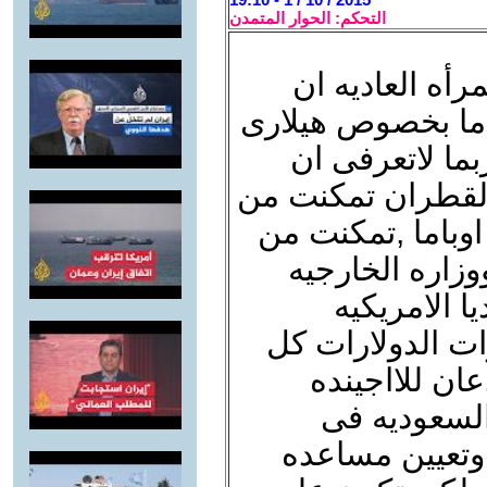
التحكم: الحوار المتمدن
لمرأه العاديه ان
اما بخصوص هيلارى
بما لاتعرفى ان
القطران تمكنت من
اوباما ,تمكنت من
وزاره الخارجيه
يا الامريكيه
ات الدولارات كل
ان للااجينده
السعوديه فى
 وتعيين مساعده