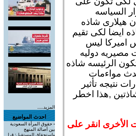
ى لكى تكون على
ار السياسه
ن هيلارى شاذه
ذه ايضا لكى تقيم
س اميركا ليس
ت مصيريه دوليه
 تكون الرئيسه شاذه
دث مواءمات
ات نتيجه تأثير
اذتين ,هذا اخطر
المزيد.....
احدث المواضيع
ت الأخرى انقر على
-
حقوق المرأة السعودية
بين أصالة المنهج
واستحقاق المستقبل: قرا