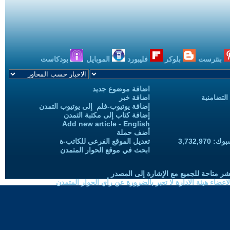
بنترست
بلوكر
فليبورد
الموبايل
بودكاست
اضافة موضوع جديد
التضامنية
اضافة خبر
إضافة يوتيوب-فلم إلى يوتيوب التمدن
إضافة كتاب إلى مكتبة التمدن
Add new article - English
أضف حملة
3,732,97
تعديل الموقع الفرعي للكاتب-ة
ابحث في موقع الحوار المتمدن
شر متاحة للجميع مع الإشارة إلى المصدر
ضاء هيئة الادارة لا تعبر بالضرورة عن رأي الحوار المتمدن