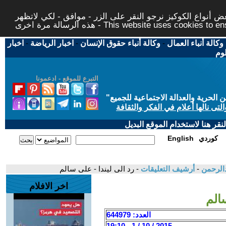
 أنواع الكوكيز نرجو النقر على الزر - موافق - لكي لاتظهر
This website uses cookies to ensure you ge
وكالة أنباء العمال
-
وكالة أنباء حقوق الإنسان
-
اخبار الرياضة
-
اخبار
لوم
التبرع للموقع - ادعمونا
حرية والعدالة الاجتماعية للجميع
"
تى نالها أعلام في الفكر والثقافة
قر هنا لاستخدام الموقع البديل
كوردي
English
بدالرحمن
-
أرشيف التعليقات
- رد الى ليندا - على سالم
اخر الافلام
الم
العدد: 644979
2015 / 10 / 1 - 19:10