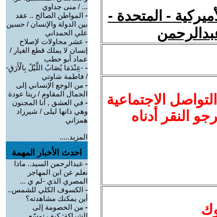
... / منى جداوي
أميركية - المتحدة -
-
المواطن الصالح .. عقد
بين الدولة والإنسان / حسين
عبدالرحمن
علي الحمداني
-
عشر محاولات لإصلاح
إنسان لا يملك قطع الغيار /
عماد أبو حطب
-
-عِنْدَمَا يُصَابُ اللَّيْلُ بِالْأَرَقِ-
/ فاطمة شاوتي
-
من الوجع الإنساني إلى
الجمال المقاوم / ريتا عودة
لتواصل الاجتماعية
-
في العشق , أنا المجنون
وهي ذاتها ليلى / شيرزاد
نرجو النقر أدناه
همزاني
المزيد.....
احدث الأخبار المهمة
-
عبدالرحمن السيد.. ماذا
نعلم عن ابن المهاجر
المصري الذي -لم ي ...
-
الكسوف الكلي للشمس..
أين يمكنك مشاهدته؟
وك
-
من الخصومة إلى
الشراكة: كيف توسّع