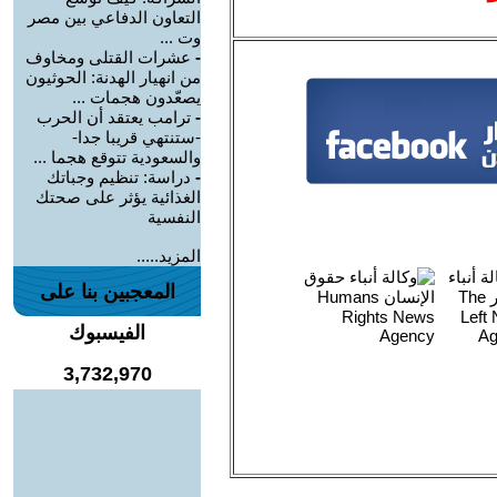
التعاون الدفاعي بين مصر
وت ...
-
عشرات القتلى ومخاوف
من انهيار الهدنة: الحوثيون
يصعّدون هجمات ...
-
ترامب يعتقد أن الحرب
-ستنتهي قريبا جدا-
والسعودية تتوقع هجما ...
-
دراسة: تنظيم وجباتك
الغذائية يؤثر على صحتك
النفسية
المزيد.....
المعجبين بنا على
الفيسبوك
3,732,970