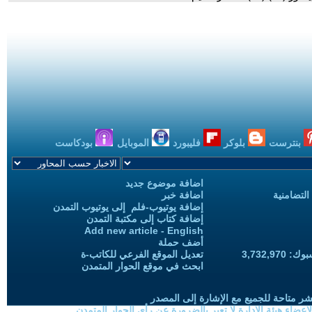
بنترست
بلوكر
فليبورد
الموبايل
بودكاست
اضافة موضوع جديد
التضامنية
اضافة خبر
إضافة يوتيوب-فلم إلى يوتيوب التمدن
إضافة كتاب إلى مكتبة التمدن
Add new article - English
أضف حملة
3,732,97
تعديل الموقع الفرعي للكاتب-ة
ابحث في موقع الحوار المتمدن
شر متاحة للجميع مع الإشارة إلى المصدر
ضاء هيئة الادارة لا تعبر بالضرورة عن رأي الحوار المتمدن