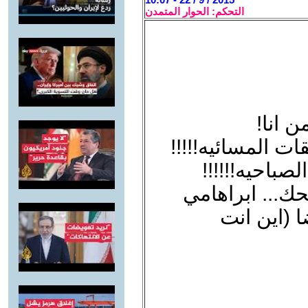
التحكم: الحوار المتمدن
 انا!
ات المسائيه!!!!!
صباحيه!!!!!!
حك... ابراهامي
 (اين انت