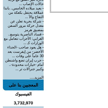
حالات الإصاب ...
-
بعيد ميلاده الخامس.. باندا
عملاقة يحتفل بكعكة من
التفاح والأ ...
-
شركة بحرية تعلن عن
معدل حركة مرور السفن
بمضيق هرمز
-
فساد الناصرية يتوسع..
الغرابي: الأحزاب تتعامل مع
الوزارات كـ ...
-
هل يعود صاحب -الحذاء
الأخضر- من إيفرست بعد
30 عاماً على وفات ...
-
حرب إيران تضع واشنطن
أمام -خيارات محدودة-..
وكبير جنرالات تر ...
المزيد.....
المعجبين بنا على
الفيسبوك
3,732,970