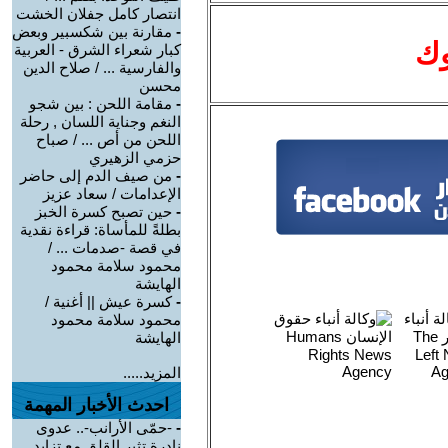
انتصار كامل جفلان الخشت
-
مقارنة بين شكسبير وبعض
وك
كبار شعراء الشرق - العربية
والفارسية ... / صلاح الدين
محسن
-
مقامة اللحن : بين شجو
النغم وجناية اللسان , رحلة
اللحن من أص ... / صباح
حزمي الزهيري
-
من صيف الدم إلى حاضر
الإعدامات / سعاد عزيز
-
حين تصبح كسرة الخبز
بطلةً للمأساة: قراءة نقدية
في قصة -صدمات ... /
محمود سلامة محمود
الهايشة
-
كسرة عيش || أغنية /
محمود سلامة محمود
الهايشة
المزيد.....
احدث الأخبار المهمة
-
-حمّى الأرانب-.. عدوى
نادرة تثير القلق مع تزايد