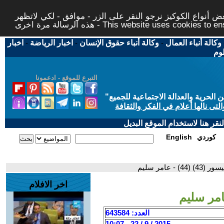
 أنواع الكوكيز نرجو النقر على الزر - موافق - لكي لاتظهر
This website uses cookies to ensure you ge
وكالة أنباء العمال
-
وكالة أنباء حقوق الإنسان
-
اخبار الرياضة
-
اخبار
لوم
التبرع للموقع - ادعمونا
حرية والعدالة الاجتماعية للجميع
"
تى نالها أعلام في الفكر والثقافة
قر هنا لاستخدام الموقع البديل
كوردي
English
(44) - عامر سليم
اخر الافلام
العدد: 643584
2015 / 9 / 22 - 10:07