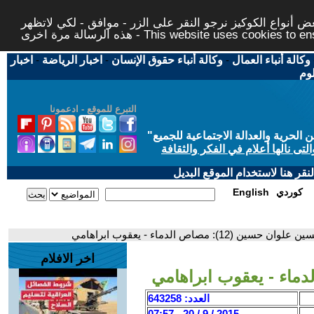
 أنواع الكوكيز نرجو النقر على الزر - موافق - لكي لاتظهر
This website uses cookies to ensure you ge
وكالة أنباء العمال
-
وكالة أنباء حقوق الإنسان
-
اخبار الرياضة
-
اخبار
لوم
التبرع للموقع - ادعمونا
حرية والعدالة الاجتماعية للجميع
"
تى نالها أعلام في الفكر والثقافة
قر هنا لاستخدام الموقع البديل
كوردي
English
 حسين (12): مصاص الدماء - يعقوب ابراهامي
اخر الافلام
العدد: 643258
2015 / 9 / 20 - 07:57