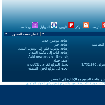
بنترست
بلوكر
فليبورد
الموبايل
بودكاست
اضافة موضوع جديد
التضامنية
اضافة خبر
إضافة يوتيوب-فلم إلى يوتيوب التمدن
إضافة كتاب إلى مكتبة التمدن
Add new article - English
أضف حملة
3,732,97
تعديل الموقع الفرعي للكاتب-ة
ابحث في موقع الحوار المتمدن
شر متاحة للجميع مع الإشارة إلى المصدر
ضاء هيئة الادارة لا تعبر بالضرورة عن رأي الحوار المتمدن