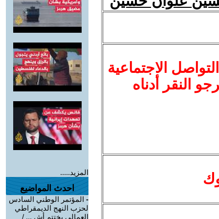
لتواصل الاجتماعية
نرجو النقر أدناه
المزيد.....
وك
احدث المواضيع
-
المؤتمر الوطني السادس
لحزب النهج الديمقراطي
العمالي يختتم أش ... /