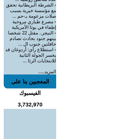
-
الشرطة البريطانية تحقق
مع مؤسسة خيرية بسبب
صلات مزعومة بـ-حم ...
-
مصرع طياري مروحية
إطفاء في يوتا الأمريكية
-
النيجر.. مقتل 22 شخصا
بينهم جنود بحادث تصادم
حافلتين جنوب ال ...
-
استطلاع رأي: أردوغان قد
يخسر الجولة الثانية
للانتخابات الرئا ...
المزيد.....
المعجبين بنا على
الفيسبوك
3,732,970