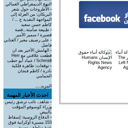
النهج الديمقراطي العمالي
-
الأطروحات حول شعر
البريكان: من العزلة إلى
المواجهة النقدية ج ... /
كاظم حسن سعيد
-
طبيعة صامتة...قصة
قصيرة / سمير الأمير
-
على رصيف مغبر / العتابي
فاضل
-
الهامش الأخير بعد ان
قطعت علاقتي مع Herr
Schmidt / عماد أبو حطب
-
توقعات: ظاهرة فلكية
نادرة / كاظم فنجان
الحمامي
المزيد.....
احدث الأخبار المهمة
-
شاهد.. نائب ترشق رئيس
وزراء كوسوفو المؤقت
بالبيض
-
الدفاع الروسية: إسقاط
153 مسيرة أوكرانية فوق
عدة مناطق روسية ...