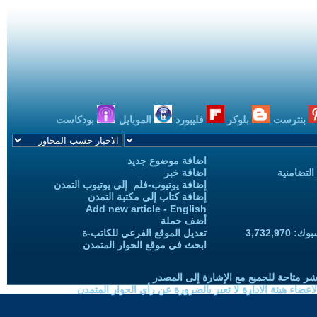
بنترست
بلوكر
فليبورد
الموبايل
بودكاست
اضافة موضوع جديد
التضامنية
اضافة خبر
إضافة يوتيوب-فلم إلى يوتيوب التمدن
إضافة كتاب إلى مكتبة التمدن
Add new article - English
أضف حملة
3,732,97
تعديل الموقع الفرعي للكاتب-ة
ابحث في موقع الحوار المتمدن
شر متاحة للجميع مع الإشارة إلى المصدر
ضاء هيئة الادارة لا تعبر بالضرورة عن رأي الحوار المتمدن