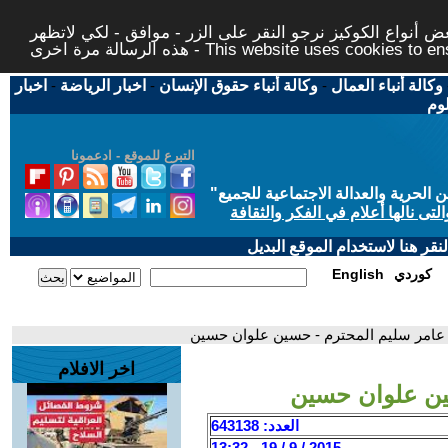
 أنواع الكوكيز نرجو النقر على الزر - موافق - لكي لاتظهر
This website uses cookies to ensure you ge
وكالة أنباء العمال
-
وكالة أنباء حقوق الإنسان
-
اخبار الرياضة
-
اخبار
لوم
التبرع للموقع - ادعمونا
حرية والعدالة الاجتماعية للجميع
"
تى نالها أعلام في الفكر والثقافة
قر هنا لاستخدام الموقع البديل
كوردي
English
 عامر سليم المحترم - حسين علوان حسين
اخر الافلام
ين علوان حسين
العدد: 643138
2015 / 9 / 19 - 13:32