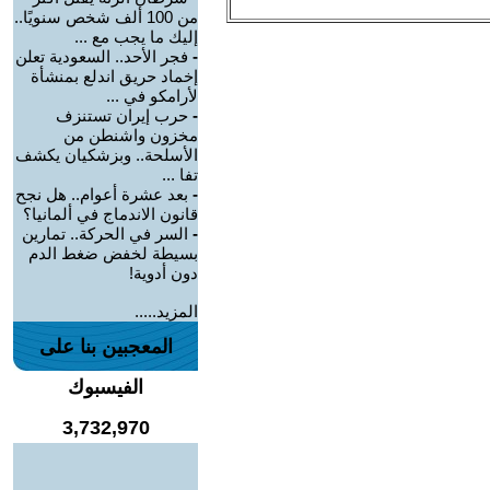
من 100 ألف شخص سنويًا..
إليك ما يجب مع ...
-
فجر الأحد.. السعودية تعلن
إخماد حريق اندلع بمنشأة
لأرامكو في ...
-
حرب إيران تستنزف
مخزون واشنطن من
الأسلحة.. وبزشكيان يكشف
تفا ...
-
بعد عشرة أعوام.. هل نجح
قانون الاندماج في ألمانيا؟
-
السر في الحركة.. تمارين
بسيطة لخفض ضغط الدم
دون أدوية!
المزيد.....
المعجبين بنا على
الفيسبوك
3,732,970