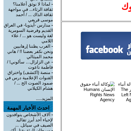
-
لماذا لا نوثق أعلامنا؟
وك
ثقافة الرثاء... في مواجهة
ثقافة الذاك ... / أحمد
موسى قريعي
-
مدارس -أيدوبا- في العراق
القديم وفرضية السومرية
لغة وليست هو ... / علاء
اللامي
-
الغرب يظننا إرهابيين
ونحن نكفر بعضنا !! / هاني
محمد الميثالي
-
عن الزلزال… سألوني! /
فاطمة ناعوت
-
منصة (اكتشف) واختراق
القنوات الإعلامية درس في
صمود الصوت الح ... /
هشام الكيلاني
المزيد.....
احدث الأخبار المهمة
-
آلاف الأشخاص يتوافدون
لإحياء أحد أبرز تقاليد
الصيف في سياتل. ...
-
سرطان الرئة يقتل أكثر