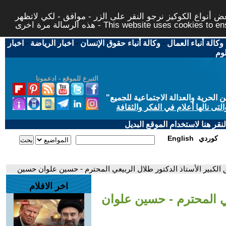
 أنواع الكوكيز نرجو النقر على الزر - موافق - لكي لاتظهر
This website uses cookies to ensure you ge
وكالة أنباء العمال
-
وكالة أنباء حقوق الإنسان
-
اخبار الرياضة
-
اخبار
لوم
التبرع للموقع - ادعمونا
حرية والعدالة الاجتماعية للجميع
"
تى نالها أعلام في الفكر والثقافة
قر هنا لاستخدام الموقع البديل
كوردي
English
ق الكبير الأستاذ الدكتور طلال الربيعي المحترم - حسين علوان حسين
اخر الافلام
يعي المحترم - حسين علوان