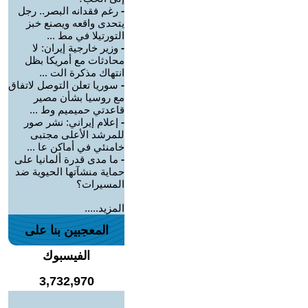
-
رغم فقدانه البصر.. رجل
يتحدى واقعه ويصنع خبز
التورتيلا في مط ...
-
وزير خارجية إيران: لا
محادثات مع أمريكا بظل
انتهاك مذكرة الت ...
-
سوريا تعلن التوصل لاتفاق
مع روسيا بشأن مصير
قاعدتي حميميم وط ...
-
إعلام إيراني: نشر صور
للمرشد الأعلى مجتبى
خامنئي في أماكن عا ...
-
ما مدى قدرة ألمانيا على
حماية منشآتها الحيوية ضد
المسيرات؟
المزيد.....
المعجبين بنا على
الفيسبوك
3,732,970