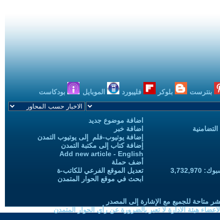
بنترست
بلوكر
فليبورد
الموبايل
بودكاست
اضافة موضوع جديد
التضامنية
اضافة خبر
إضافة يوتيوب-فلم إلى يوتيوب التمدن
إضافة كتاب إلى مكتبة التمدن
Add new article - English
أضف حملة
3,732,97
تعديل الموقع الفرعي للكاتب-ة
ابحث في موقع الحوار المتمدن
شر متاحة للجميع مع الإشارة إلى المصدر
ضاء هيئة الادارة لا تعبر بالضرورة عن رأي الحوار المتمدن