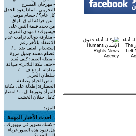
-
مهرجان المسرح
التجريبي.. لماذا يعود الجدل
كل عام؟ / حسام موسي
-
عن خرافة الواق الواق:
من يحدد قيمة النص على
فيسبوك؟ / مهدي النفري
-
مفارقة دونالد ترامب عدم
الاعتقاد بالأخر رغم
إستخدام العنف ضد ... /
عصام محمد جميل مروة
-
مظلة الصفا: كيف يُعيد
«حلف مكة الثلاثي» صياغة
معادلة الردع ف ... /
سلطان الحربي
-
نبض الحياة وصانعة
الحضارة: إطلالة على مكانة
المرأة ودورها ال ... / انتصار
كامل جفلان الخشت
المزيد.....
احدث الأخبار المهمة
-
كشك تصوير في نيويورك..
هل تقود هذه الصور غرباء
إلى الحب؟