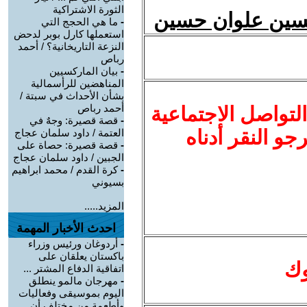
الثورة الاشتراكية
-
ما هي الحجج التي
استعملها كارل بوبر لدحض
النزعة التاريخانية؟ / أحمد
رباص
-
بيان الماركسيين
المناهضين للرأسمالية
بشأن الأحداث في سبتة /
أحمد رباص
لتواصل الاجتماعية
-
قصة قصيرة: وجهٌ في
نرجو النقر أدناه
العتمة / داود سلمان عجاج
-
قصة قصيرة: حصاة على
الجبين / داود سلمان عجاج
-
كرة القدم / محمد ابراهيم
بسيوني
المزيد.....
احدث الأخبار المهمة
-
أردوغان ورئيس وزراء
باكستان يعلقان على
وك
اتفاقية الدفاع المشتر ...
-
مهرجان مالمو ينطلق
اليوم بموسيقى وفعاليات
وأطعمة من مختلف أن ...