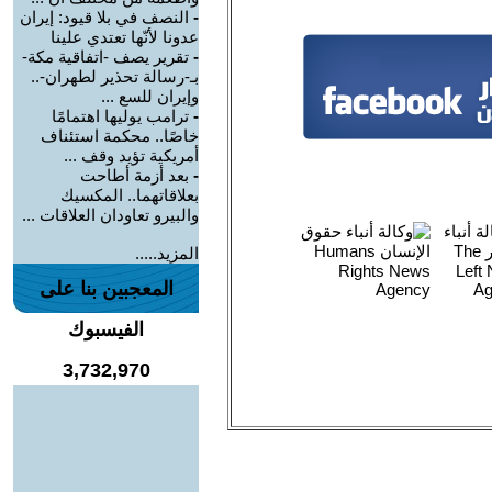
-
النصف في بلا قيود: إيران
عدونا لأنّها تعتدي علينا
-
تقرير يصف -اتفاقية مكة-
بـ-رسالة تحذير لطهران-..
وإيران للسع ...
-
ترامب يوليها اهتمامًا
خاصًا.. محكمة استئناف
أمريكية تؤيد وقف ...
-
بعد أزمة أطاحت
بعلاقاتهما.. المكسيك
والبيرو تعاودان العلاقات ...
المزيد.....
المعجبين بنا على
الفيسبوك
3,732,970