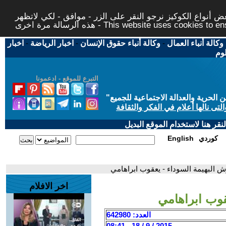
 أنواع الكوكيز نرجو النقر على الزر - موافق - لكي لاتظهر
This website uses cookies to ensure you ge
وكالة أنباء العمال
-
وكالة أنباء حقوق الإنسان
-
اخبار الرياضة
-
اخبار
لوم
التبرع للموقع - ادعمونا
حرية والعدالة الاجتماعية للجميع
"
تى نالها أعلام في الفكر والثقافة
قر هنا لاستخدام الموقع البديل
كوردي
English
 البهيمة السوداء - يعقوب ابراهامي
اخر الافلام
قوب ابراهامي
العدد: 642980
2015 / 9 / 18 - 08:41