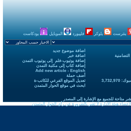
بنترست
بلوكر
فليبورد
الموبايل
بودكاست
اضافة موضوع جديد
التضامنية
اضافة خبر
إضافة يوتيوب-فلم إلى يوتيوب التمدن
إضافة كتاب إلى مكتبة التمدن
Add new article - English
أضف حملة
3,732,97
تعديل الموقع الفرعي للكاتب-ة
ابحث في موقع الحوار المتمدن
شر متاحة للجميع مع الإشارة إلى المصدر
ضاء هيئة الادارة لا تعبر بالضرورة عن رأي الحوار المتمدن