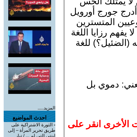
لا يمتلك الحس
أدرج جورج أورويل
عيين المتسترين
ا يفهم رزايا اللغة
ه (الضئيل؟) للغة
عني: دموي بل
المزيد.....
احدث المواضيع
ت الأخرى انقر على
-
الثورة الاشتراكية على
طريق تحرير المرأة – إلى
ابنتي التي لم ... / تيار