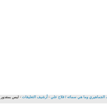
 الجماهيري وما هي سماته / فلاح علي
-
أرشيف التعليقات
- ليس بمقدور ح