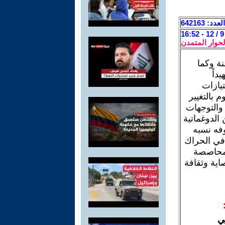
العدد: 642163
لحوار المتمدن
ة وكما
داً
تيازات
 بالتغيير
والتوجهات
الدوغماتية
فه نسبه
 في الحراك
المحاصصة
اية وثقافة
ي