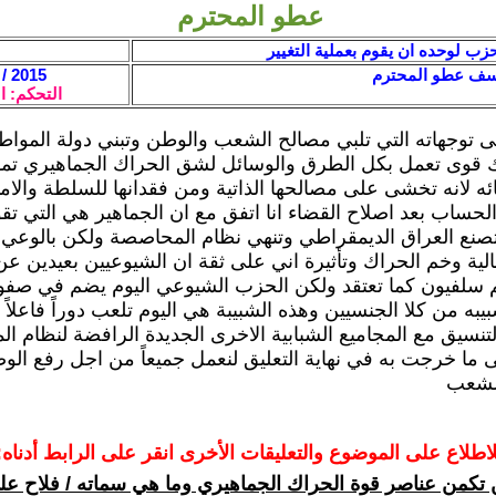
عطو المحترم
زب لوحده ان يقوم بعملية التغيير
وسف عطو المحترم
2015 / 9 / 12 - 16:52
التحكم: ا
ى توجهاته التي تلبي مصالح الشعب والوطن وتبني دولة المواطن
ك قوى تعمل بكل الطرق والوسائل لشق الحراك الجماهيري تمهي
ائه لانه تخشى على مصالحها الذاتية ومن فقدانها للسلطة والام
ساب بعد اصلاح القضاء انا اتفق مع ان الجماهير هي التي تقوم
صنع العراق الديمقراطي وتنهي نظام المحاصصة ولكن بالوعي 
لية وخم الحراك وتأثيرة اني على ثقة ان الشيوعيين بعيدين عن 
م سلفيون كما تعتقد ولكن الحزب الشيوعي اليوم يضم في صفو
يبه من كلا الجنسيين وهذه الشبيبة هي اليوم تلعب دوراً فاعلاً
لتنسيق مع المجاميع الشبابية الاخرى الجديدة الرافضة لنظام 
 ما خرجت به في نهاية التعليق لنعمل جميعاً من اجل رفع الوص
لشعب
لاطلاع على الموضوع والتعليقات الأخرى انقر على الرابط أدناه:
 تكمن عناصر قوة الحراك الجماهيري وما هي سماته / فلاح عل