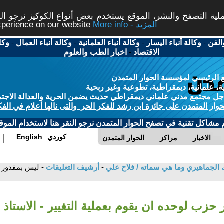
ة التصفح والنشر، الموقع يستخدم بعض أنواع الكوكيز نرجو النق
More info - المزيد
experience on our website
الفن
-
وكالة أنباء اليسار
-
وكالة أنباء العلمانية
-
وكالة أنباء العمال
-
وكا
الاقتصاد
-
اخبار الطب والعلوم
 الرئيسي لمؤسسة الحوار المتمدن
، علمانية، ديمقراطية، تطوعية وغير ربحية
ل مجتمع مدني علماني ديمقراطي حديث يضمن الحرية والعدالة الاجتم
حوار المتمدن على جائزة ابن رشد للفكر الحر والتى نالها أعلام في الفك
م مشاكل تقنية في تصفح الحوار المتمدن نرجو النقر هنا لاستخدام الموقع
كوردي
English
الاخبار
مراكز
الحوار المتمدن
 الجماهيري وما هي سماته / فلاح علي
-
أرشيف التعليقات
- ليس بمقدور ح
حزب لوحده ان يقوم بعملية التغيير - الاستاذ