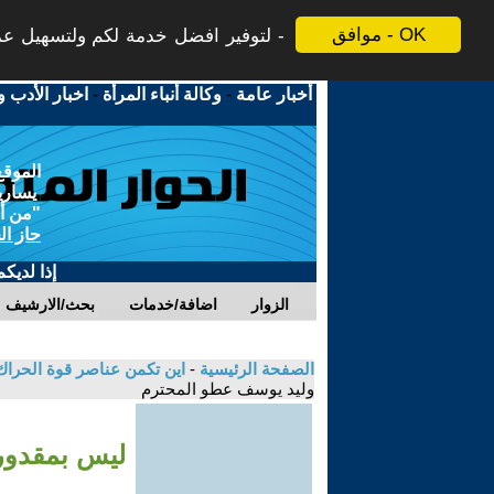
موافق - OK
لتوفير افضل خدمة لكم ولتسهيل عملي
أخبار عامة
-
وكالة أنباء المرأة
-
اخبار الأدب و
الموقع
يسارية
"من أج
حاز ال
إذا لديك
الزوار
اضافة/خدمات
بحث/الارشيف
الصفحة الرئيسية
-
اين تكمن عناصر قوة الحراك
وليد يوسف عطو المحترم
ليس بمقدور 