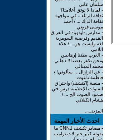
سلمان عاتي
-
لماذا لا نوثق أعلامنا؟
ثقافة الرثاء... في مواجهة
ثقافة الذاك ... / أحمد
موسى قريعي
-
مدارس -أيدوبا- في العراق
القديم وفرضية السومرية
لغة وليست هو ... / علاء
اللامي
-
الغرب يظننا إرهابيين
ونحن نكفر بعضنا !! / هاني
محمد الميثالي
-
عن الزلزال… سألوني! /
فاطمة ناعوت
-
منصة (اكتشف) واختراق
القنوات الإعلامية درس في
صمود الصوت الح ... /
هشام الكيلاني
المزيد.....
احدث الأخبار المهمة
-
مصادر تكشف لـCNN ما
يقوله كبير جنرالات ترامب
عن الحرب مع إير ...