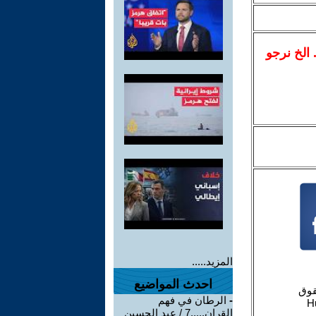
.. الخ نرجو
المزيد.....
احدث المواضيع
-
الرطان في فهم
القران.....7 / عبد الحسين