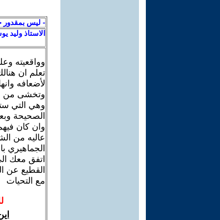
- ليس بمقدور ح
الاستاذ وليد ي
وواقعيته وعل
تعلم ان هنال
لأضعافه وانه
وتخشى من الح
وهي التي ست
الصحيحة وبعا
وان كان فيه
عاليه من الشب
الجماهيري با
اتفق معك الى
القطيع عن ا
مع التحيات
ل
اين