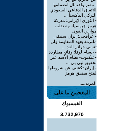
-
مصر واحتمال انضمامها
للاتفاق الدفاعي السعودي
التركي الباكستا ...
-
الثوري الإيراني: معركة
هرمز جيوسياسية تقلب
موازين القوى
-
عراقجي: إيران ستبقى
ملتزمة بعهد المقاومة ولن
تنسى جرائم العد ...
-
حسام لوقا: وقائع مطاردة
-عنكبوت- نظام الأسد عبر
تحقيق لبي بي ...
-
إيران تكشف عن شروطها
لفتح مضيق هرمز
المزيد.....
المعجبين بنا على
الفيسبوك
3,732,970