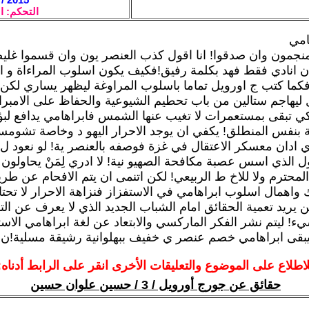
التحكم: ا
امي
منجمون وان صدقوا! انا اقول كذب العنصر يون وان قسموا غليضة
ان انادي فقط فهد بكلمة رفيق!فكيف يكون اسلوب المراءاة و ال
كما كتب ج اورويل تماما باسلوب المراوغة ليظهر يساري لكن
ليهاجم ستالين من باب تحطيم الشيوعية والحفاظ على الامبر
كي تبقى بمستعمرات لا تغيب عنها الشمس فابراهامي يدافع لب
 بنفس المنطلق! يكفي ان يوجد الاحرار اليهو د وخاصة تشوم
 ادان معسكر الاعتقال في غزة فوصفه بالعنصر ية! لو نعود ل 
 الذي اسس عصبة مكافحة الصهيو نية! لا ادري لِمَنْ يحاولون خد
لمحترم ولا للاخ ط الربيعي! لكن اتنمى ان يتم الافحام عن ط
 واهمال اسلوب ابراهامي في الاستفزاز فنزاهة الاحرار لا تحتا
 يريد تعمية الحقائق امام الشباب الجديد الذي لا يعرف عن الت
ء! ليتم نشر الفكر الماركسي والابتعاد عن لغة ابراهامي الاست
يبقى ابراهامي خصم عنصر ي خفيف ببهلوانية رشيقة مسلية!ن
لاطلاع على الموضوع والتعليقات الأخرى انقر على الرابط أدناه:
حقائق عن جورج أورويل / 3 / حسين علوان حسين