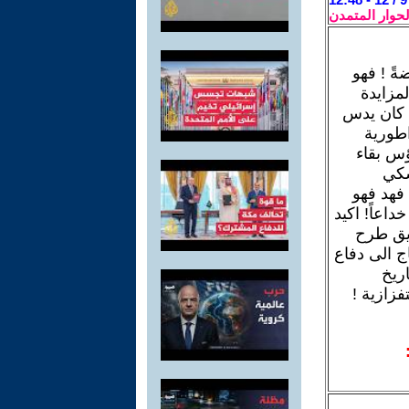
لحوار المتمدن
ً ! فهو
مزايدة
 كان يدس
اطورية
ؤس بقاء
سكي
فهد فهو
اعاً! اكيد
ريق طرح
ج الى دفاع
اريخ
فزازية !