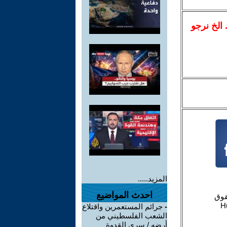
.. الخ نرجو
المزيد.....
احدث المواضيع
-
جرائم المستعمرين واقتلاع
الشعب الفلسطيني من
أرضه / سري القدوة