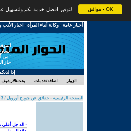
موافق - OK
لتوفير افضل خدمة لكم ولتسهيل عملي
أخبار عامة
-
وكالة أنباء المرأة
-
اخبار الأدب و
الموقع
يسارية
"من أج
حاز ال
إذا لديك
الزوار
اضافة/خدمات
بحث/الارشيف
الصفحة الرئيسية
-
حقائق عن جورج أورويل / 3 / حسين علوان حسين
- الد جل أعلى 
علاء الصفار