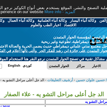
ة التصفح والنشر، الموقع يستخدم بعض أنواع الكوكيز نرجو النق
More info - المزيد
experience on our website
الفن
-
وكالة أنباء اليسار
-
وكالة أنباء العلمانية
-
وكالة أنباء العمال
-
وكا
الاقتصاد
-
اخبار الطب والعلوم
 الرئيسي لمؤسسة الحوار المتمدن
، علمانية، ديمقراطية، تطوعية وغير ربحية
ل مجتمع مدني علماني ديمقراطي حديث يضمن الحرية والعدالة الاجتم
حوار المتمدن على جائزة ابن رشد للفكر الحر والتى نالها أعلام في الفك
م مشاكل تقنية في تصفح الحوار المتمدن نرجو النقر هنا لاستخدام الموقع
كوردي
English
الاخبار
مراكز
الحوار المتمدن
-
أرشيف التعليقات
- الد جل أعلى مراحل التشو يه - 
الد جل أعلى مراحل التشو يه - علاء الصفار
مراحل التشو يه
2015 / 9 / 12 - 12:48