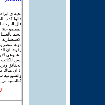
تحية ي.ابراه
قالوا:كذب ال
قال البارحة 
المفضو حة! ف
السم بالعسل 
الاستعمارية 
دولة عنصر ية
وقوجمان الذي
الشيوعي الاول
ليس للكاتب ا
الحقائق وترك
اذ ان هناك من
والشيوعية شي
فبالنسبة لي 
ل