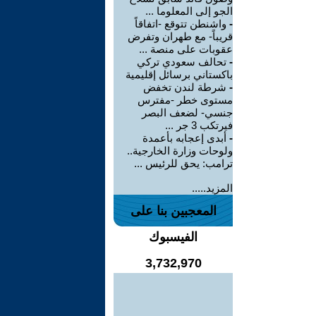
الجو إلى المعلوما ...
-
واشنطن تتوقع -اتفاقاً
قريباً- مع طهران وتفرض
عقوبات على منصة ...
-
تحالف سعودي تركي
باكستاني برسائل إقليمية
-
شرطة لندن تخفض
مستوى خطر -مفترس
جنسي- لضعف البصر
فيرتكب 3 جر ...
-
أبدى إعجابه بأعمدة
ولوحات وزارة الخارجية..
ترامب: يحق للرئيس ...
المزيد.....
المعجبين بنا على
الفيسبوك
3,732,970