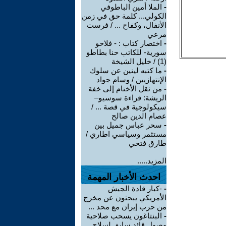
-
الملا أمين الباطوفي
الكولي... كلمة حق في زمن
الأنفال، وكفاح ... / فرست
مرعي
-
اختصار كتاب : - فلاحو
سورية- للكاتب حنا بطاطو
(1) / خليل الشيخة
-
ما كتبه لينين عن سلوك
الإنتهازيين / وسام جواد
-
من ثقل الأختام إلى خفة
الريشة: قراءة سوسيو–
سيكولوجية في قصة ... /
عصام الدين صالح
-
سحر عباس جميل بين
مستثمر وسياسي اطاري /
طارق فتحي
المزيد.....
احدث الأخبار المهمة
-
-كبار قادة الجيش
الأمريكي يبحثون عن مخرج
من حرب إيران مع محد ...
-
البنتاغون يسحب صلاحية
وصول قائد سابق لسلاح